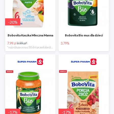
-
20
%
Bobovita Kaszka Mleczna Manna
Bobovita Bio mus dla dzieci
7.99 zł
9.99 zł*
3.79%
*najniższa cena z 30 dni przed obniżką
-
17
%
-
17
%