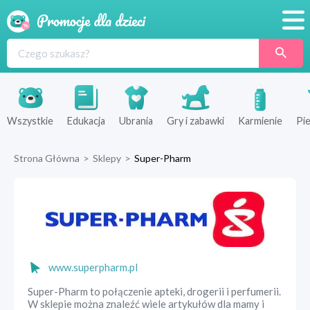
Promocje
Produkty
Sklepy
Wszystkie
Edukacja
Ubrania
Gry i zabawki
Karmienie
Pie
Blog
Strona Główna
>
Sklepy
>
Super-Pharm
Wyprawka
www.superpharm.pl
Super-Pharm to połączenie apteki, drogerii i perfumerii.
W sklepie można znaleźć wiele artykułów dla mamy i