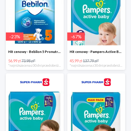
-
23
%
-
67
%
Hit cenowy - Bebilon 5 Pronutra Advance
Hit cenowy - Pampers Active Baby 5
56.99 zł
73.98 zł*
45.99 zł
137.79 zł*
*najniższa cena z 30 dni przed obniżką
*najniższa cena z 30 dni przed obniżką