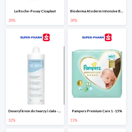
La Roche-Posay Cicaplast
Bioderma Atoderm Intensive Baume
28%
38%
Dexeryl krem do twarzy i ciała -32%
Pampers Premium Care 1 -15%
32%
15%