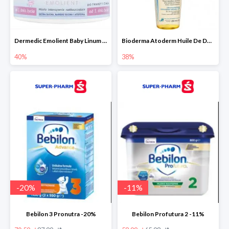
Dermedic Emolient Baby Linum 225 g
Bioderma Atoderm Huile De Douche - nawilżający olejek do kąpieli i pod prysznic
40%
38%
-
20
%
-
11
%
Bebilon 3 Pronutra -20%
Bebilon Profutura 2 -11%