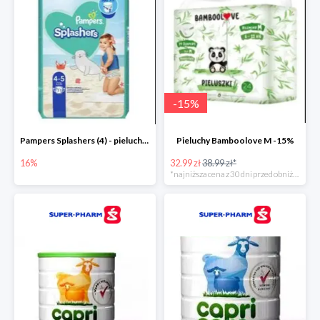
-
15
%
Pampers Splashers (4) - pieluchy jednorazowe do pływania -16%
Pieluchy Bamboolove M -15%
16%
32.99 zł
38.99 zł*
*najniższa cena z 30 dni przed obniżką