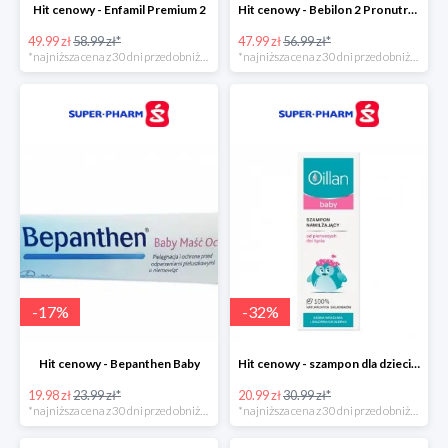
Hit cenowy - Enfamil Premium 2
Hit cenowy - Bebilon 2 Pronutra-Advance
49.99 zł
58.99 zł*
47.99 zł
56.99 zł*
*najniższa cena z 30 dni przed obniżką
*najniższa cena z 30 dni przed obniżką
-
17
%
-
32
%
Hit cenowy - Bepanthen Baby
Hit cenowy - szampon dla dzieci Oillan Baby
19.98 zł
23.99 zł*
20.99 zł
30.99 zł*
*najniższa cena z 30 dni przed obniżką
*najniższa cena z 30 dni przed obniżką