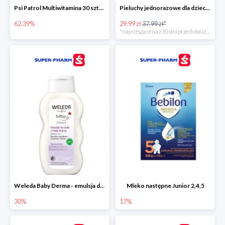
Psi Patrol Multiwitamina 30 sztuk
Pieluchy jednorazowe dla dzieci Pampers Harmonie
62.39%
29.99 zł
37.99 zł*
*najniższa cena z 30 dni przed obniżką
Weleda Baby Derma - emulsja do ciała dla niemowląt i dzieci
Mleko następne Junior 2,4,5
30%
17%