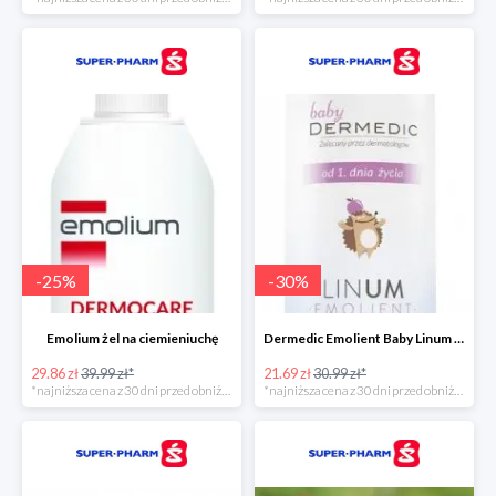
-
25
%
-
30
%
Emolium żel na ciemieniuchę
Dermedic Emolient Baby Linum żel do mycia ciała i włosów
29.86 zł
39.99 zł*
21.69 zł
30.99 zł*
*najniższa cena z 30 dni przed obniżką
*najniższa cena z 30 dni przed obniżką