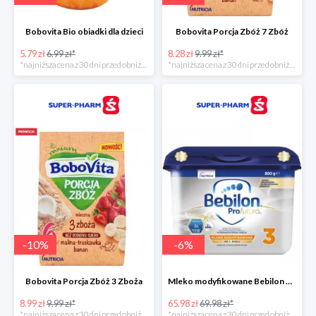
Bobovita Bio obiadki dla dzieci
Bobovita Porcja Zbóż 7 Zbóż
5.79 zł
6.99 zł*
8.28 zł
9.99 zł*
*najniższa cena z 30 dni przed obniżką
*najniższa cena z 30 dni przed obniżką
-
10
%
-
6
%
Bobovita Porcja Zbóż 3 Zboża
Mleko modyfikowane Bebilon Profutura 2, 3, 4 w promocyjnej cenie
8.99 zł
9.99 zł*
65.98 zł
69.98 zł*
*najniższa cena z 30 dni przed obniżką
*najniższa cena z 30 dni przed obniżką