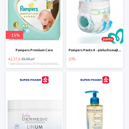
-
15
%
Pampers Premium Care
Pampers Pants 4 - pieluchomajtki dla dzieci (9-15kg)
42.37 zł
49.99 zł*
23%
*najniższa cena z 30 dni przed obniżką