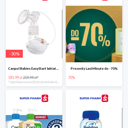
-
30
%
Canpol Babies EasyStart laktator elektryczny
Prezenty LastMinute do -70%
181.99 zł
259.99 zł*
70%
*najniższa cena z 30 dni przed obniżką