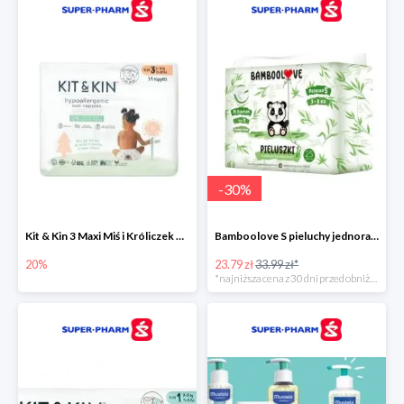
-
30
%
Kit & Kin 3 Maxi Miś i Króliczek pieluchy jednorazowe dla dzieci
Bamboolove S pieluchy jednorazowe
20%
23.79 zł
33.99 zł*
*najniższa cena z 30 dni przed obniżką