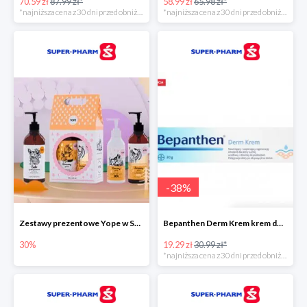
70.59 zł
87.99 zł*
58.99 zł
65.98 zł*
*najniższa cena z 30 dni przed obniżką
*najniższa cena z 30 dni przed obniżką
-
38
%
Zestawy prezentowe Yope w Super-Pharm do -30%
Bepanthen Derm Krem krem do ciała
30%
19.29 zł
30.99 zł*
*najniższa cena z 30 dni przed obniżką