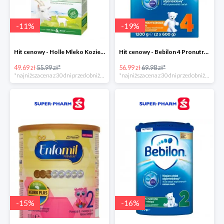
-
11
%
-
19
%
Hit cenowy - Holle Mleko Kozie 2 Bio
Hit cenowy - Bebilon 4 Pronutra-Advance
49.69 zł
55.99 zł*
56.99 zł
69.98 zł*
*najniższa cena z 30 dni przed obniżką
*najniższa cena z 30 dni przed obniżką
-
15
%
-
16
%