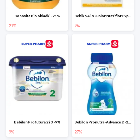
Bobovita Bio obiadki -21%
Bebiko 4 i 5 Junior Nutriflor Expert -9%
21%
9%
Bebilon Profutura 2 i 3 -9%
Bebilon Pronutra-Advance 2 -27%
9%
27%