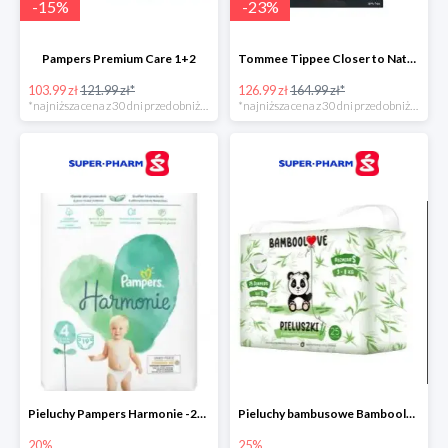
-
15
%
-
23
%
Pampers Premium Care 1+2
Tommee Tippee Closer to Nature - elektryczny podgrzewacz butelek i pokarmu
103.99 zł
121.99 zł*
126.99 zł
164.99 zł*
*najniższa cena z 30 dni przed obniżką
*najniższa cena z 30 dni przed obniżką
Pieluchy Pampers Harmonie -20%
Pieluchy bambusowe Bamboolove S -25%
20%
25%