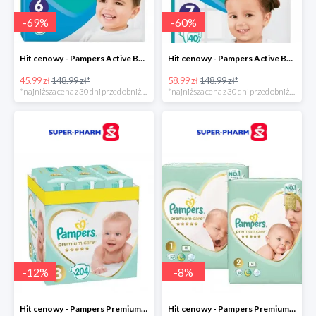
-
69
%
-
60
%
Hit cenowy - Pampers Active Baby 6
Hit cenowy - Pampers Active Baby 7
45.99 zł
148.99 zł*
58.99 zł
148.99 zł*
*najniższa cena z 30 dni przed obniżką
*najniższa cena z 30 dni przed obniżką
-
12
%
-
8
%
Hit cenowy - Pampers Premium Care 3
Hit cenowy - Pampers Premium Care 1+2