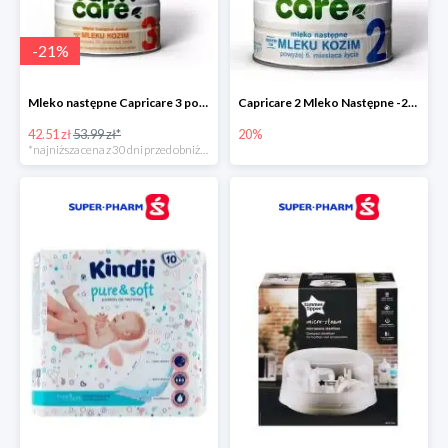
-
21
%
Mleko następne Capricare 3 powyżej 12 miesięcy 400 g
Capricare 2 Mleko Następne -20%
42.51 zł
53.99 zł*
20%
*najniższa cena z 30 dni przed obniżką