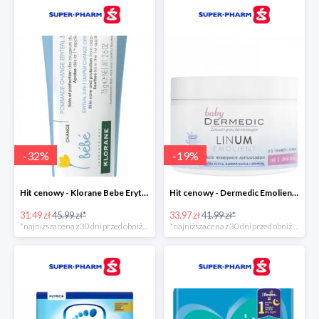
-
32
%
-
19
%
Hit cenowy - Klorane Bebe Eryteal 3w1
Hit cenowy - Dermedic Emolient Baby Linum
31.49 zł
45.99 zł*
33.97 zł
41.99 zł*
*najniższa cena z 30 dni przed obniżką
*najniższa cena z 30 dni przed obniżką