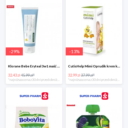
-
29
%
-
13
%
Klorane Bebe Eryteal 3w1 maść do przewijania dla dzieci
CutisHelp Mimi Oprudik krem konopny
32.43 zł
45.99 zł*
32.99 zł
37.99 zł*
*najniższa cena z 30 dni przed obniżką
*najniższa cena z 30 dni przed obniżką