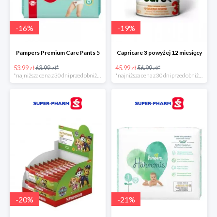
-
16
%
-
19
%
Pampers Premium Care Pants 5
Capricare 3 powyżej 12 miesięcy
53.99 zł
63.99 zł*
45.99 zł
56.99 zł*
*najniższa cena z 30 dni przed obniżką
*najniższa cena z 30 dni przed obniżką
-
20
%
-
21
%