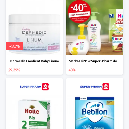
-
30
%
Dermedic Emolient Baby Linum
Marka HiPP w Super-Pharm do -40%
29.39%
40%