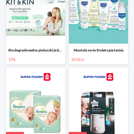
Biodegradowalne pieluszki jednorazowe -19%
Mustela seria Stelatopia taniej
19%
50.00 zł