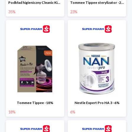
Podkład higieniczny Cleanic Kindii Pure & Soft -35%
Tommee Tippee sterylizator -23%
35%
23%
Tommee Tippee -18%
Nestle Expert Pro HA 3 -6%
18%
6%