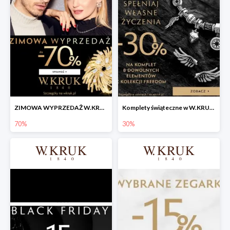
ZIMOWA WYPRZEDAŻ W.KRUK! ✨
Komplety świąteczne w W.KRUK do -30%
70%
30%