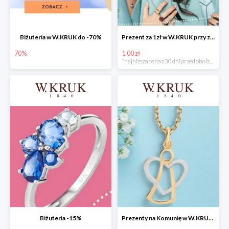
Biżuteria w W.KRUK do -70%
Prezent za 1zł w W.KRUK przy zakupie za określoną kwotę
70%
1.00 zł
*najniższa cena z 30 dni przed obniżką
Biżuteria -15%
Prezenty na Komunię w W.KRUK do -25%