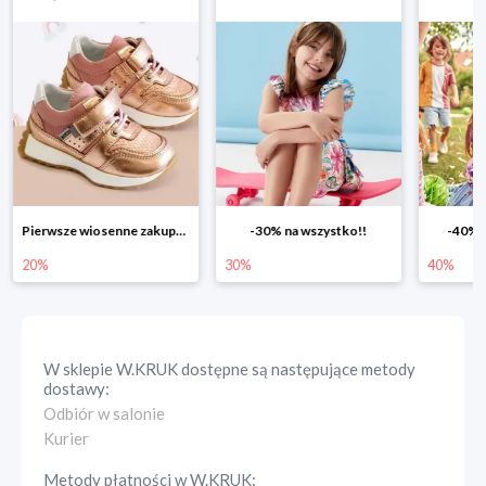
Pierwsze wiosenne zakupy -20%
-30% na wszystko!!
-40% n
20%
30%
40%
W sklepie
W.KRUK
dostępne są następujące metody
dostawy:
Odbiór w salonie
Kurier
Metody płatności w
W.KRUK
: