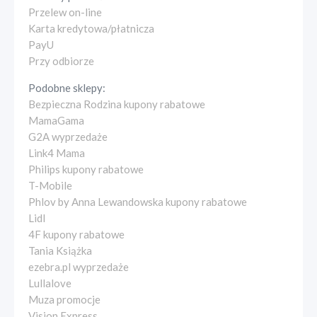
Przelew on-line
Karta kredytowa/płatnicza
PayU
Przy odbiorze
Podobne sklepy:
Bezpieczna Rodzina kupony rabatowe
MamaGama
G2A wyprzedaże
Link4 Mama
Philips kupony rabatowe
T-Mobile
Phlov by Anna Lewandowska kupony rabatowe
Lidl
4F kupony rabatowe
Tania Książka
ezebra.pl wyprzedaże
Lullalove
Muza promocje
Vision Express