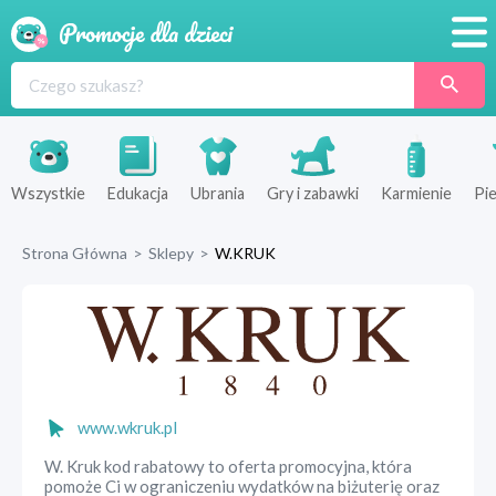
Promocje
Produkty
Sklepy
Wszystkie
Edukacja
Ubrania
Gry i zabawki
Karmienie
Pie
Blog
Strona Główna
>
Sklepy
>
W.KRUK
Wyprawka
www.wkruk.pl
W. Kruk kod rabatowy to oferta promocyjna, która
pomoże Ci w ograniczeniu wydatków na biżuterię oraz