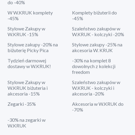
do -40%
W W.KRUK komplety
Komplety biżuterii do
-45%
-45%
Stylowe Zakupy w
Szaleństwo zakupów w
W.KRUK -15%
W.KRUK - kolczyki -20%
Stylowe zakupy -20% na
Stylowe zakupy -25% na
biżuterię Picky Pica
akcesoria W. KRUK
Tydzień darmowej
-30% na komplet 8
dostawy w W.KRUK!
dowolnych z kolekcji
freedom
Stylowe Zakupy w
Szaleństwo zakupów w
W.KRUK biżuteria i
W.KRUK - kolczyki i
akcesoria -15%
akcesoria -20%
Zegarki -35%
Akcesoria w W.KRUK do
-70%
-30% na zegarki w
W.KRUK