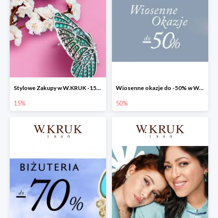
Stylowe Zakupy w W.KRUK -15% na biżuterię i akcesoria
Wiosenne okazje do -50% w W.KRUK
15%
50%