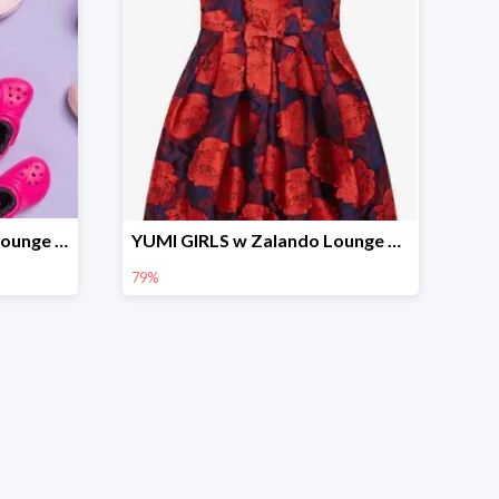
Marca Crocs w Zalando Lounge do -76%
YUMI GIRLS w Zalando Lounge do -79%
79%