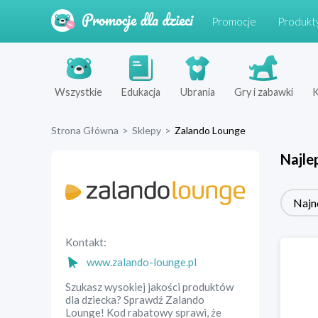
Promocje
Produkt
Wszystkie
Edukacja
Ubrania
Gry i zabawki
K
Strona Główna
>
Sklepy
>
Zalando Lounge
Najle
Najn
Kontakt:
www.zalando-lounge.pl
Szukasz wysokiej jakości produktów
dla dziecka? Sprawdź Zalando
Lounge! Kod rabatowy sprawi, że