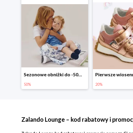
Sezonowe obniżki do -50% w Zalando
Pierwsze wiosenne zakupy -20%
-30% na wsz
20%
30%
Zalando Lounge – kod rabatowy i promoc