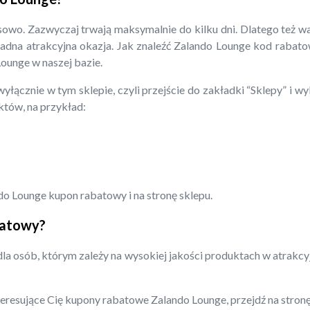
sowo. Zazwyczaj trwają maksymalnie do kilku dni. Dlatego też w
żadna atrakcyjna okazja. Jak znaleźć Zalando Lounge kod rabato
Lounge w naszej bazie.
wyłącznie w tym sklepie, czyli przejście do zakładki “Sklepy” i 
uktów, na przykład:
do Lounge kupon rabatowy i na stronę sklepu.
batowy?
la osób, którym zależy na wysokiej jakości produktach w atrakc
nteresujące Cię kupony rabatowe Zalando Lounge, przejdź na stron