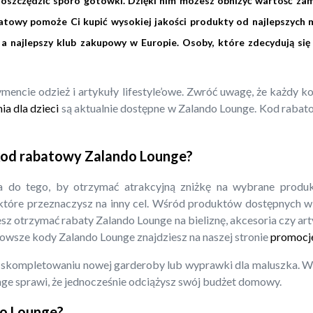
szczędzić sporo gotówki. Dzięki nim możesz obniżyć wartość zam
towy pomoże Ci kupić wysokiej jakości produkty od najlepszych m
a najlepszy klub zakupowy w Europie. Osoby, które zdecydują się
ymencie odzież i artykuły lifestyle’owe. Zwróć uwagę, że każdy
a dla dzieci
są aktualnie dostępne w Zalando Lounge. Kod raba
 kod rabatowy Zalando Lounge?
 do tego, by otrzymać atrakcyjną zniżkę na wybrane produ
óre przeznaczysz na inny cel. Wśród produktów dostępnych w t
sz otrzymać rabaty Zalando Lounge na bieliznę, akcesoria czy art
nowsze kody Zalando Lounge znajdziesz na naszej stronie
promocje
 skompletowaniu nowej garderoby lub wyprawki dla maluszka. W 
nge sprawi, że jednocześnie odciążysz swój budżet domowy.
do Lounge?