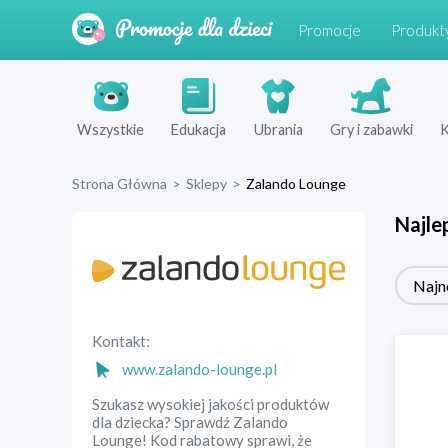
Promocje
Produkt
Wszystkie
Edukacja
Ubrania
Gry i zabawki
K
Strona Główna
>
Sklepy
>
Zalando Lounge
Najle
Najn
Kontakt:
www.zalando-lounge.pl
Szukasz wysokiej jakości produktów
dla dziecka? Sprawdź Zalando
Lounge! Kod rabatowy sprawi, że