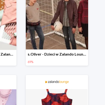
Domowy styl dla dzieci w Zalando Lounge do -75%
s.Oliver - Dzieci w Zalando Lounge do -77%
69%