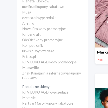
Planeta Klocków
merlin.pl kupony rabatowe
Muza
ezebra.pl wyprzedaże
Allegro
Nowa Era kody promocyjne
Kinderkraft
OleOle! kody promocyjne
Komputronik
urwis.pl wyprzedaże
Frisco.pl
70%
RTV EURO AGD kody promocyjne
Mamaville
Znak Księgarnia internetowa kupony
rabatowe
Popularne sklepy:
RTV EURO AGD wyprzedaże
MomMe
Party u Marty kupony rabatowe