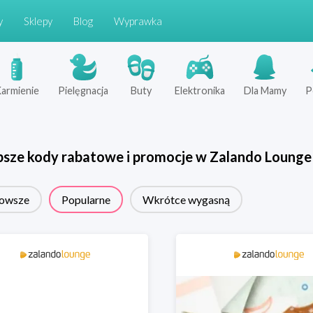
y
Sklepy
Blog
Wyprawka
armienie
Pielęgnacja
Buty
Elektronika
Dla Mamy
P
psze kody rabatowe i promocje w
Zalando Lounge
owsze
Popularne
Wkrótce wygasną