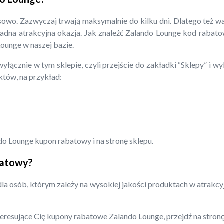
sowo. Zazwyczaj trwają maksymalnie do kilku dni. Dlatego też w
żadna atrakcyjna okazja. Jak znaleźć Zalando Lounge kod rabato
Lounge w naszej bazie.
wyłącznie w tym sklepie, czyli przejście do zakładki “Sklepy” i 
uktów, na przykład:
do Lounge kupon rabatowy i na stronę sklepu.
batowy?
la osób, którym zależy na wysokiej jakości produktach w atrakc
nteresujące Cię kupony rabatowe Zalando Lounge, przejdź na stron