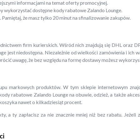
ejszymi informacjami na temat oferty promocyjnej.
”, by wykorzystać dostępne kody rabatowe Zalando Lounge.
 Pamiętaj, że masz tylko 20 minut na sfinalizowanie zakupów.
ictwem firm kurierskich. Wśród nich znajdują się DHL oraz DP
e jest niedostępna. Niezależnie od wielkości zamówienia i ich wa
ócić uwagę, że bez względu na formę dostawy możesz wykorzys
pu markowych produktów. W tym sklepie internetowym znajdzie
e kody rabatowe Zalando Lounge na obuwie, odzież, a także akces
oszyka nawet o kilkadziesiąt procent.
, a ty zapłacisz za nie znacznie mniej niż bez rabatu. Jeżeli
ci