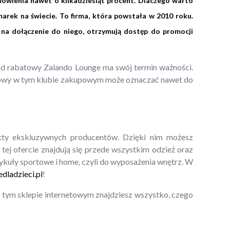
ówienia nawet o kilkadziesiąt procent. Dlaczego warto
arek na świecie. To firma, która powstała w 2010 roku.
 na dołączenie do niego, otrzymują dostęp do promocji
 kod rabatowy Zalando Lounge ma swój termin ważności.
towy w tym klubie zakupowym może oznaczać nawet do
kty ekskluzywnych producentów. Dzięki nim możesz
ej ofercie znajdują się przede wszystkim odzież oraz
ykuły sportowe i home, czyli do wyposażenia wnętrz. W
dladzieci.pl
!
tym sklepie internetowym znajdziesz wszystko, czego