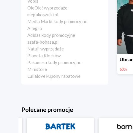
Vobis
OleOle! wyprzedaże
megakoszulki.pl
Media Markt kody promocyjne
Allegro
Adidas kody promocyjne
szafa-bobasa.pl
Natuli wyprzedaże
Planeta Klocków
Pakamera kody promocyjne
Ministore
60%
Lullalove kupony rabatowe
Polecane promocje