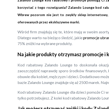
Zalando Lounge kod rabatowy i promocje pomogą Ci zao
korzystać z tego rozwiązania? Zalando Lounge kod raba
Wbrew pozorom nie jest to zwykły sklep internetowy, 
oferowanych przez ekskluzywne marki.
Wśród firm znajdują się te, które mają w swoim asort
Dlatego warto na bieżąco śledzić, jakie
promocje ubrani
75% zniżki na wybrane produkty.
Na jakie produkty otrzymasz promocje i
Kod rabatowy Zalando Lounge to doskonała okazja
zaoszczędzić naprawdę sporo środków finansowych, kt
obuwie dla kobiet, mężczyzn i dzieci. Dodatkowo może
bazie Zalando Lounge znajduje się aż 2500 marek. Naj
Kod rabatowy Zalando Lounge dla dzieci pomoże Ci w
tylko potrzebujesz. Z kolei kod rabatowy Zalando Lou
Jak możesz otrzymać zniżki i kody Zalan