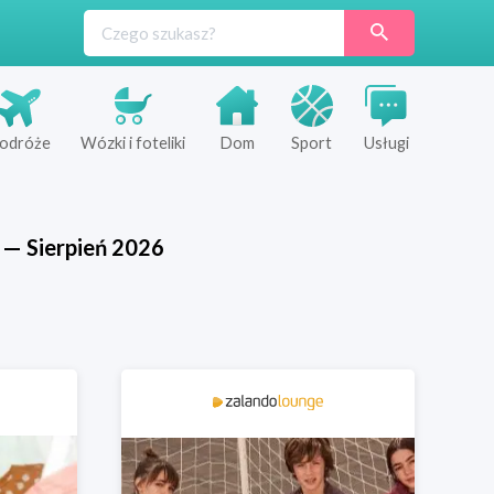
odróże
Wózki i foteliki
Dom
Sport
Usługi
—
Sierpień
2026