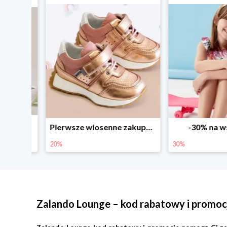
Sezonowe obniżki do -50% w Zalando
Pierwsze wiosenne zakupy -20%
-30% na wsz
20%
30%
Zalando Lounge – kod rabatowy i promoc