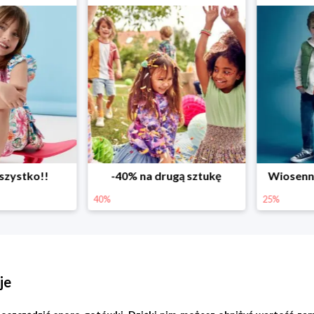
ystko!!
-40% na drugą sztukę
Wiosenne r
40%
25%
je