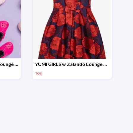
Marca Crocs w Zalando Lounge do -76%
YUMI GIRLS w Zalando Lounge do -79%
79%