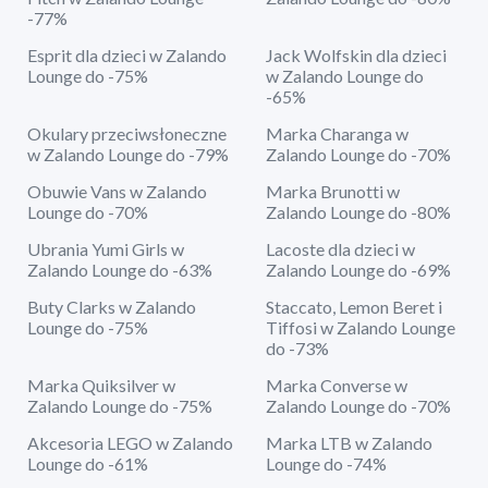
-77%
Esprit dla dzieci w Zalando
Jack Wolfskin dla dzieci
Lounge do -75%
w Zalando Lounge do
-65%
Okulary przeciwsłoneczne
Marka Charanga w
w Zalando Lounge do -79%
Zalando Lounge do -70%
Obuwie Vans w Zalando
Marka Brunotti w
Lounge do -70%
Zalando Lounge do -80%
Ubrania Yumi Girls w
Lacoste dla dzieci w
Zalando Lounge do -63%
Zalando Lounge do -69%
Buty Clarks w Zalando
Staccato, Lemon Beret i
Lounge do -75%
Tiffosi w Zalando Lounge
do -73%
Marka Quiksilver w
Marka Converse w
Zalando Lounge do -75%
Zalando Lounge do -70%
Akcesoria LEGO w Zalando
Marka LTB w Zalando
Lounge do -61%
Lounge do -74%