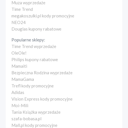
Muza wyprzedaże
Time Trend
megakoszulki.pl kody promocyjne
NEO24
Douglas kupony rabatowe
Popularne sklepy:
Time Trend wyprzedaże
OleOle!
Philips kupony rabatowe
Mamaiti
Bezpieczna Rodzina wyprzedaże
MamaGama
Trefl kody promocyjne
Adidas
Vision Express kody promocyjne
Moi-Mili
Tania Książka wyprzedaże
szafa-bobasa.pl
Mall.pl kody promocyjne