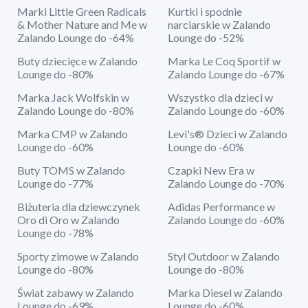
Marki Little Green Radicals
Kurtki i spodnie
& Mother Nature and Me w
narciarskie w Zalando
Zalando Lounge do -64%
Lounge do -52%
Buty dziecięce w Zalando
Marka Le Coq Sportif w
Lounge do -80%
Zalando Lounge do -67%
Marka Jack Wolfskin w
Wszystko dla dzieci w
Zalando Lounge do -80%
Zalando Lounge do -60%
Marka CMP w Zalando
Levi's® Dzieci w Zalando
Lounge do -60%
Lounge do -60%
Buty TOMS w Zalando
Czapki New Era w
Lounge do -77%
Zalando Lounge do -70%
Biżuteria dla dziewczynek
Adidas Performance w
Oro di Oro w Zalando
Zalando Lounge do -60%
Lounge do -78%
Sporty zimowe w Zalando
Styl Outdoor w Zalando
Lounge do -80%
Lounge do -80%
Świat zabawy w Zalando
Marka Diesel w Zalando
Lounge do -69%
Lounge do -60%