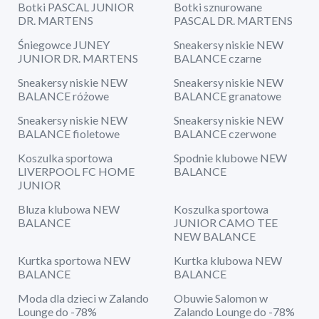
Botki PASCAL JUNIOR
Botki sznurowane
DR. MARTENS
PASCAL DR. MARTENS
Śniegowce JUNEY
Sneakersy niskie NEW
JUNIOR DR. MARTENS
BALANCE czarne
Sneakersy niskie NEW
Sneakersy niskie NEW
BALANCE różowe
BALANCE granatowe
Sneakersy niskie NEW
Sneakersy niskie NEW
BALANCE fioletowe
BALANCE czerwone
Koszulka sportowa
Spodnie klubowe NEW
LIVERPOOL FC HOME
BALANCE
JUNIOR
Bluza klubowa NEW
Koszulka sportowa
BALANCE
JUNIOR CAMO TEE
NEW BALANCE
Kurtka sportowa NEW
Kurtka klubowa NEW
BALANCE
BALANCE
Moda dla dzieci w Zalando
Obuwie Salomon w
Lounge do -78%
Zalando Lounge do -78%