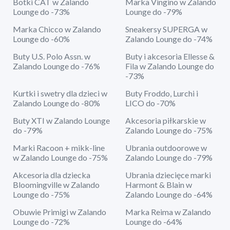
Botki CAT w Zalando
Marka Vingino w Zalando
Lounge do -73%
Lounge do -79%
Marka Chicco w Zalando
Sneakersy SUPERGA w
Lounge do -60%
Zalando Lounge do -74%
Buty U.S. Polo Assn. w
Buty i akcesoria Ellesse &
Zalando Lounge do -76%
Fila w Zalando Lounge do
-73%
Kurtki i swetry dla dzieci w
Buty Froddo, Lurchi i
Zalando Lounge do -80%
LICO do -70%
Buty XTI w Zalando Lounge
Akcesoria piłkarskie w
do -79%
Zalando Lounge do -75%
Marki Racoon + mikk-line
Ubrania outdoorowe w
w Zalando Lounge do -75%
Zalando Lounge do -79%
Akcesoria dla dziecka
Ubrania dziecięce marki
Bloomingville w Zalando
Harmont & Blain w
Lounge do -75%
Zalando Lounge do -64%
Obuwie Primigi w Zalando
Marka Reima w Zalando
Lounge do -72%
Lounge do -64%