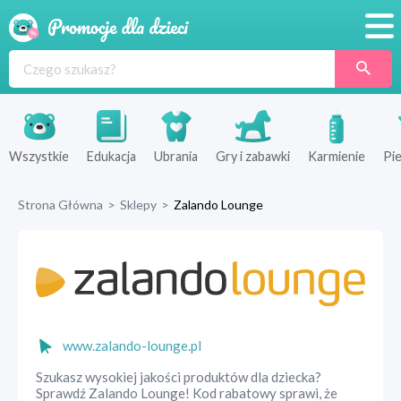
Promocje
Produkty
Sklepy
Wszystkie
Edukacja
Ubrania
Gry i zabawki
Karmienie
Pie
Blog
Strona Główna
>
Sklepy
>
Zalando Lounge
Wyprawka
www.zalando-lounge.pl
Szukasz wysokiej jakości produktów dla dziecka?
Sprawdź Zalando Lounge! Kod rabatowy sprawi, że