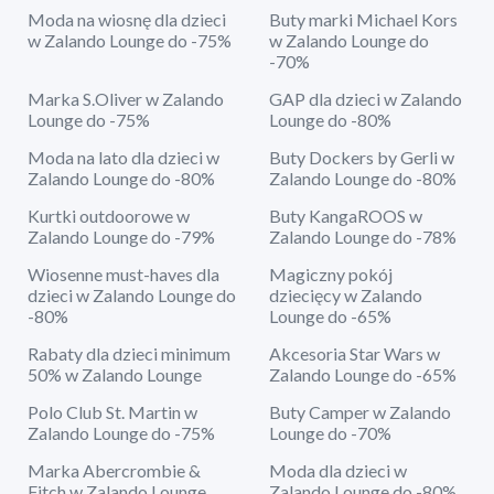
Moda na wiosnę dla dzieci
Buty marki Michael Kors
w Zalando Lounge do -75%
w Zalando Lounge do
-70%
Marka S.Oliver w Zalando
GAP dla dzieci w Zalando
Lounge do -75%
Lounge do -80%
Moda na lato dla dzieci w
Buty Dockers by Gerli w
Zalando Lounge do -80%
Zalando Lounge do -80%
Kurtki outdoorowe w
Buty KangaROOS w
Zalando Lounge do -79%
Zalando Lounge do -78%
Wiosenne must-haves dla
Magiczny pokój
dzieci w Zalando Lounge do
dziecięcy w Zalando
-80%
Lounge do -65%
Rabaty dla dzieci minimum
Akcesoria Star Wars w
50% w Zalando Lounge
Zalando Lounge do -65%
Polo Club St. Martin w
Buty Camper w Zalando
Zalando Lounge do -75%
Lounge do -70%
Marka Abercrombie &
Moda dla dzieci w
Fitch w Zalando Lounge
Zalando Lounge do -80%