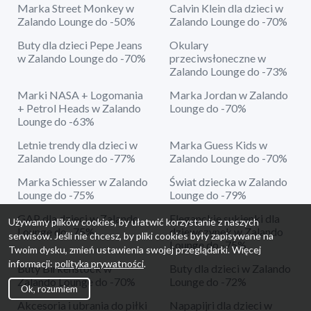
Marka Street Monkey w
Calvin Klein dla dzieci w
Zalando Lounge do -50%
Zalando Lounge do -70%
Buty dla dzieci Pepe Jeans
Okulary
w Zalando Lounge do -70%
przeciwsłoneczne w
Zalando Lounge do -73%
Marki NASA + Logomania
Marka Jordan w Zalando
+ Petrol Heads w Zalando
Lounge do -70%
Lounge do -63%
Letnie trendy dla dzieci w
Marka Guess Kids w
Zalando Lounge do -77%
Zalando Lounge do -70%
Marka Schiesser w Zalando
Świat dziecka w Zalando
Lounge do -75%
Lounge do -79%
GAP dla dzieci w Zalando
Eleganckie sukienki dla
Używamy plików cookies, by ułatwić korzystanie z naszych
Lounge do -75%
dziewczynek w Zalando
serwisów. Jeśli nie chcesz, by pliki cookies były zapisywane na
Lounge do -75%
Twoim dysku, zmień ustawienia swojej przeglądarki. Więcej
informacji:
polityka prywatności
.
Buty Birkenstock w
Buty dla dzieci w Zalando
Zalando Lounge do -70%
Lounge do -72%
Ok, rozumiem
Akcesoria i ubrania do piłki
Napapijri dla dzieci w