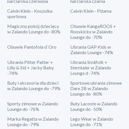
narciarska czerwona
narciarska czarna
Calvin Klein - Koszulka
Calvin Klein - Piżama
sportowa
Magiczny pokój dziecięcy
Obuwie KangaROOS +
w Zalando Lounge do -80%
Rooskickx w Zalando
Lounge do -70%
Obuwie Pantofola d`Oro
Ubrania GAP Kids w
Zalando Lounge -74%
Ubrania Pitter Patter +
Ubrania Småfolk +
Lilly & Sid + Jacky Baby
Sterntaler w Zalando
-74%
Lounge d -74%
Buty i akcesoria dla dzieci
Sportowe ubrania zimowe
w Zalando Lounge do -79%
Dare 2B w Zalando
Lounge do -80%
Sporty zimowe w Zalando
Buty Lacoste w Zalando
Lounge do -76%
Lounge do -50%
Marka Regatta w Zalando
Lego Wear w Zalando
Lounge do -79%
Lounge do -71%