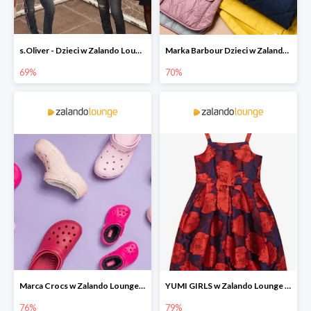
s.Oliver - Dzieci w Zalando Lounge do -77%
Marka Barbour Dzieci w Zalando Lounge do -70%
69%
70%
Marca Crocs w Zalando Lounge do -76%
YUMI GIRLS w Zalando Lounge do -79%
76%
79%