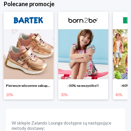
Polecane promocje
Pierwsze wiosenne zakupy -20%
-30% na wszystko!!
-40% n
20%
30%
40%
W sklepie
Zalando Lounge
dostępne są następujące
metody dostawy: