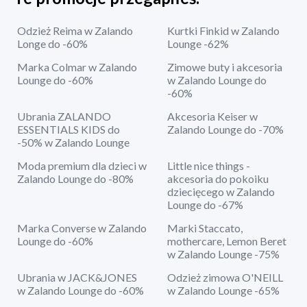
Odzież Reima w Zalando
Kurtki Finkid w Zalando
Longe do -60%
Lounge -62%
Marka Colmar w Zalando
Zimowe buty i akcesoria
Lounge do -60%
w Zalando Lounge do
-60%
Ubrania ZALANDO
Akcesoria Keiser w
ESSENTIALS KIDS do
Zalando Lounge do -70%
-50% w Zalando Lounge
Moda premium dla dzieci w
Little nice things -
Zalando Lounge do -80%
akcesoria do pokoiku
dziecięcego w Zalando
Lounge do -67%
Marka Converse w Zalando
Marki Staccato,
Lounge do -60%
mothercare, Lemon Beret
w Zalando Lounge -75%
Ubrania w JACK&JONES
Odzież zimowa O'NEILL
w Zalando Lounge do -60%
w Zalando Lounge -65%