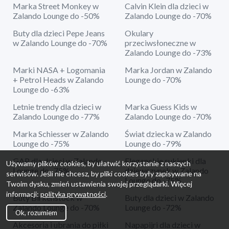
Marka Street Monkey w
Calvin Klein dla dzieci w
Zalando Lounge do -50%
Zalando Lounge do -70%
Buty dla dzieci Pepe Jeans
Okulary
w Zalando Lounge do -70%
przeciwsłoneczne w
Zalando Lounge do -73%
Marki NASA + Logomania
Marka Jordan w Zalando
+ Petrol Heads w Zalando
Lounge do -70%
Lounge do -63%
Letnie trendy dla dzieci w
Marka Guess Kids w
Zalando Lounge do -77%
Zalando Lounge do -70%
Marka Schiesser w Zalando
Świat dziecka w Zalando
Lounge do -75%
Lounge do -79%
GAP dla dzieci w Zalando
Eleganckie sukienki dla
Używamy plików cookies, by ułatwić korzystanie z naszych
Lounge do -75%
dziewczynek w Zalando
serwisów. Jeśli nie chcesz, by pliki cookies były zapisywane na
Lounge do -75%
Twoim dysku, zmień ustawienia swojej przeglądarki. Więcej
informacji:
polityka prywatności
.
Buty Birkenstock w
Buty dla dzieci w Zalando
Zalando Lounge do -70%
Lounge do -72%
Ok, rozumiem
Akcesoria i ubrania do piłki
Napapijri dla dzieci w