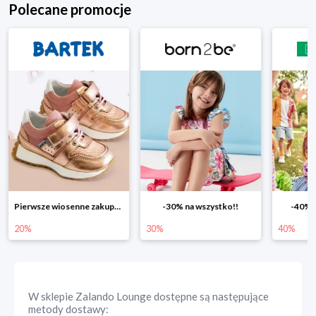
Polecane promocje
Pierwsze wiosenne zakupy -20%
-30% na wszystko!!
-40% n
20%
30%
40%
W sklepie
Zalando Lounge
dostępne są następujące
metody dostawy: