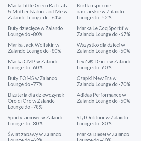
Marki Little Green Radicals
Kurtki i spodnie
& Mother Nature and Me w
narciarskie w Zalando
Zalando Lounge do -64%
Lounge do -52%
Buty dziecięce w Zalando
Marka Le Coq Sportif w
Lounge do -80%
Zalando Lounge do -67%
Marka Jack Wolfskin w
Wszystko dla dzieci w
Zalando Lounge do -80%
Zalando Lounge do -60%
Marka CMP w Zalando
Levi's® Dzieci w Zalando
Lounge do -60%
Lounge do -60%
Buty TOMS w Zalando
Czapki New Era w
Lounge do -77%
Zalando Lounge do -70%
Biżuteria dla dziewczynek
Adidas Performance w
Oro di Oro w Zalando
Zalando Lounge do -60%
Lounge do -78%
Sporty zimowe w Zalando
Styl Outdoor w Zalando
Lounge do -80%
Lounge do -80%
Świat zabawy w Zalando
Marka Diesel w Zalando
Lounge do -69%
Lounge do -60%