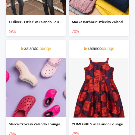
s.Oliver - Dzieci w Zalando Lounge do -77%
Marka Barbour Dzieci w Zalando Lounge do -70%
69%
70%
Marca Crocs w Zalando Lounge do -76%
YUMI GIRLS w Zalando Lounge do -79%
76%
79%