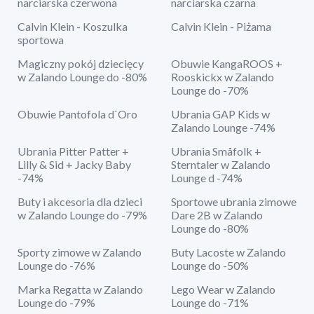
narciarska czerwona
narciarska czarna
Calvin Klein - Koszulka
Calvin Klein - Piżama
sportowa
Magiczny pokój dziecięcy
Obuwie KangaROOS +
w Zalando Lounge do -80%
Rooskickx w Zalando
Lounge do -70%
Obuwie Pantofola d`Oro
Ubrania GAP Kids w
Zalando Lounge -74%
Ubrania Pitter Patter +
Ubrania Småfolk +
Lilly & Sid + Jacky Baby
Sterntaler w Zalando
-74%
Lounge d -74%
Buty i akcesoria dla dzieci
Sportowe ubrania zimowe
w Zalando Lounge do -79%
Dare 2B w Zalando
Lounge do -80%
Sporty zimowe w Zalando
Buty Lacoste w Zalando
Lounge do -76%
Lounge do -50%
Marka Regatta w Zalando
Lego Wear w Zalando
Lounge do -79%
Lounge do -71%