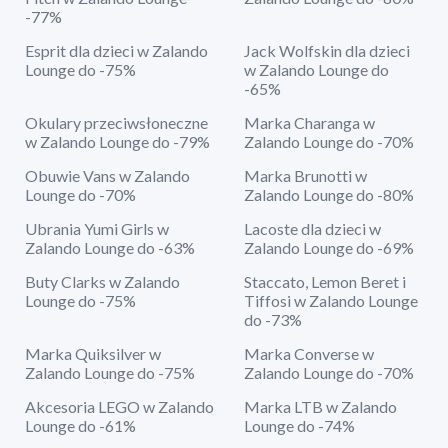
-77%
Esprit dla dzieci w Zalando
Jack Wolfskin dla dzieci
Lounge do -75%
w Zalando Lounge do
-65%
Okulary przeciwsłoneczne
Marka Charanga w
w Zalando Lounge do -79%
Zalando Lounge do -70%
Obuwie Vans w Zalando
Marka Brunotti w
Lounge do -70%
Zalando Lounge do -80%
Ubrania Yumi Girls w
Lacoste dla dzieci w
Zalando Lounge do -63%
Zalando Lounge do -69%
Buty Clarks w Zalando
Staccato, Lemon Beret i
Lounge do -75%
Tiffosi w Zalando Lounge
do -73%
Marka Quiksilver w
Marka Converse w
Zalando Lounge do -75%
Zalando Lounge do -70%
Akcesoria LEGO w Zalando
Marka LTB w Zalando
Lounge do -61%
Lounge do -74%