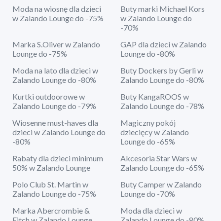
Moda na wiosnę dla dzieci
Buty marki Michael Kors
w Zalando Lounge do -75%
w Zalando Lounge do
-70%
Marka S.Oliver w Zalando
GAP dla dzieci w Zalando
Lounge do -75%
Lounge do -80%
Moda na lato dla dzieci w
Buty Dockers by Gerli w
Zalando Lounge do -80%
Zalando Lounge do -80%
Kurtki outdoorowe w
Buty KangaROOS w
Zalando Lounge do -79%
Zalando Lounge do -78%
Wiosenne must-haves dla
Magiczny pokój
dzieci w Zalando Lounge do
dziecięcy w Zalando
-80%
Lounge do -65%
Rabaty dla dzieci minimum
Akcesoria Star Wars w
50% w Zalando Lounge
Zalando Lounge do -65%
Polo Club St. Martin w
Buty Camper w Zalando
Zalando Lounge do -75%
Lounge do -70%
Marka Abercrombie &
Moda dla dzieci w
Fitch w Zalando Lounge
Zalando Lounge do -80%