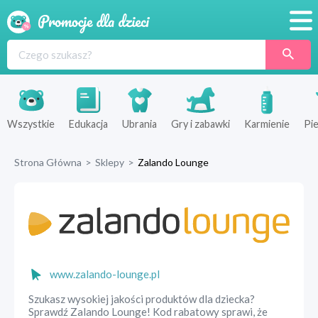
Promocje
Produkty
Sklepy
Wszystkie
Edukacja
Ubrania
Gry i zabawki
Karmienie
Pie
Blog
Strona Główna
>
Sklepy
>
Zalando Lounge
Wyprawka
www.zalando-lounge.pl
Szukasz wysokiej jakości produktów dla dziecka?
Sprawdź Zalando Lounge! Kod rabatowy sprawi, że