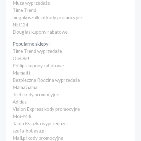
Muza wyprzedaże
Time Trend
megakoszulki.pl kody promocyjne
NEO24
Douglas kupony rabatowe
Popularne sklepy:
Time Trend wyprzedaże
OleOle!
Philips kupony rabatowe
Mamaiti
Bezpieczna Rodzina wyprzedaże
MamaGama
Trefl kody promocyjne
Adidas
Vision Express kody promocyjne
Moi-Mili
Tania Książka wyprzedaże
szafa-bobasa.pl
Mall.pl kody promocyjne