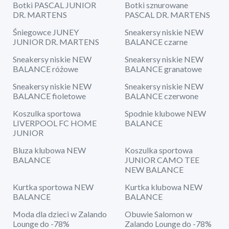
Botki PASCAL JUNIOR
Botki sznurowane
DR. MARTENS
PASCAL DR. MARTENS
Śniegowce JUNEY
Sneakersy niskie NEW
JUNIOR DR. MARTENS
BALANCE czarne
Sneakersy niskie NEW
Sneakersy niskie NEW
BALANCE różowe
BALANCE granatowe
Sneakersy niskie NEW
Sneakersy niskie NEW
BALANCE fioletowe
BALANCE czerwone
Koszulka sportowa
Spodnie klubowe NEW
LIVERPOOL FC HOME
BALANCE
JUNIOR
Bluza klubowa NEW
Koszulka sportowa
BALANCE
JUNIOR CAMO TEE
NEW BALANCE
Kurtka sportowa NEW
Kurtka klubowa NEW
BALANCE
BALANCE
Moda dla dzieci w Zalando
Obuwie Salomon w
Lounge do -78%
Zalando Lounge do -78%