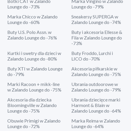
Botki CAT w Zalando
Marka Vingino w Zalando
Lounge do -73%
Lounge do -79%
Marka Chicco w Zalando
Sneakersy SUPERGA w
Lounge do -60%
Zalando Lounge do -74%
Buty U.S. Polo Assn. w
Buty i akcesoria Ellesse &
Zalando Lounge do -76%
Fila w Zalando Lounge do
-73%
Kurtki i swetry dla dzieci w
Buty Froddo, Lurchi i
Zalando Lounge do -80%
LICO do -70%
Buty XTI w Zalando Lounge
Akcesoria piłkarskie w
do -79%
Zalando Lounge do -75%
Marki Racoon + mikk-line
Ubrania outdoorowe w
w Zalando Lounge do -75%
Zalando Lounge do -79%
Akcesoria dla dziecka
Ubrania dziecięce marki
Bloomingville w Zalando
Harmont & Blain w
Lounge do -75%
Zalando Lounge do -64%
Obuwie Primigi w Zalando
Marka Reima w Zalando
Lounge do -72%
Lounge do -64%