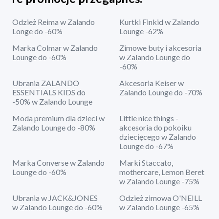
Odzież Reima w Zalando
Kurtki Finkid w Zalando
Longe do -60%
Lounge -62%
Marka Colmar w Zalando
Zimowe buty i akcesoria
Lounge do -60%
w Zalando Lounge do
-60%
Ubrania ZALANDO
Akcesoria Keiser w
ESSENTIALS KIDS do
Zalando Lounge do -70%
-50% w Zalando Lounge
Moda premium dla dzieci w
Little nice things -
Zalando Lounge do -80%
akcesoria do pokoiku
dziecięcego w Zalando
Lounge do -67%
Marka Converse w Zalando
Marki Staccato,
Lounge do -60%
mothercare, Lemon Beret
w Zalando Lounge -75%
Ubrania w JACK&JONES
Odzież zimowa O'NEILL
w Zalando Lounge do -60%
w Zalando Lounge -65%