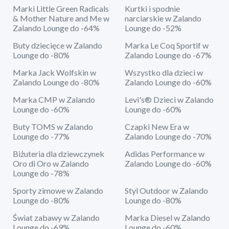
Marki Little Green Radicals
Kurtki i spodnie
& Mother Nature and Me w
narciarskie w Zalando
Zalando Lounge do -64%
Lounge do -52%
Buty dziecięce w Zalando
Marka Le Coq Sportif w
Lounge do -80%
Zalando Lounge do -67%
Marka Jack Wolfskin w
Wszystko dla dzieci w
Zalando Lounge do -80%
Zalando Lounge do -60%
Marka CMP w Zalando
Levi's® Dzieci w Zalando
Lounge do -60%
Lounge do -60%
Buty TOMS w Zalando
Czapki New Era w
Lounge do -77%
Zalando Lounge do -70%
Biżuteria dla dziewczynek
Adidas Performance w
Oro di Oro w Zalando
Zalando Lounge do -60%
Lounge do -78%
Sporty zimowe w Zalando
Styl Outdoor w Zalando
Lounge do -80%
Lounge do -80%
Świat zabawy w Zalando
Marka Diesel w Zalando
Lounge do -69%
Lounge do -60%