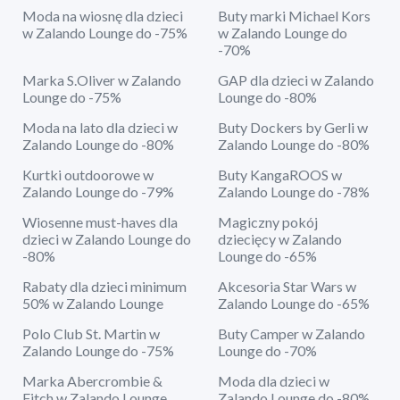
Moda na wiosnę dla dzieci
Buty marki Michael Kors
w Zalando Lounge do -75%
w Zalando Lounge do
-70%
Marka S.Oliver w Zalando
GAP dla dzieci w Zalando
Lounge do -75%
Lounge do -80%
Moda na lato dla dzieci w
Buty Dockers by Gerli w
Zalando Lounge do -80%
Zalando Lounge do -80%
Kurtki outdoorowe w
Buty KangaROOS w
Zalando Lounge do -79%
Zalando Lounge do -78%
Wiosenne must-haves dla
Magiczny pokój
dzieci w Zalando Lounge do
dziecięcy w Zalando
-80%
Lounge do -65%
Rabaty dla dzieci minimum
Akcesoria Star Wars w
50% w Zalando Lounge
Zalando Lounge do -65%
Polo Club St. Martin w
Buty Camper w Zalando
Zalando Lounge do -75%
Lounge do -70%
Marka Abercrombie &
Moda dla dzieci w
Fitch w Zalando Lounge
Zalando Lounge do -80%