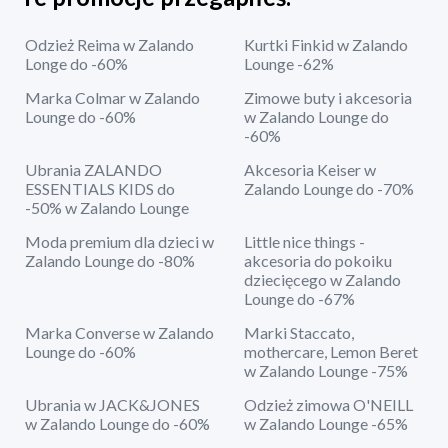
Odzież Reima w Zalando
Kurtki Finkid w Zalando
Longe do -60%
Lounge -62%
Marka Colmar w Zalando
Zimowe buty i akcesoria
Lounge do -60%
w Zalando Lounge do
-60%
Ubrania ZALANDO
Akcesoria Keiser w
ESSENTIALS KIDS do
Zalando Lounge do -70%
-50% w Zalando Lounge
Moda premium dla dzieci w
Little nice things -
Zalando Lounge do -80%
akcesoria do pokoiku
dziecięcego w Zalando
Lounge do -67%
Marka Converse w Zalando
Marki Staccato,
Lounge do -60%
mothercare, Lemon Beret
w Zalando Lounge -75%
Ubrania w JACK&JONES
Odzież zimowa O'NEILL
w Zalando Lounge do -60%
w Zalando Lounge -65%