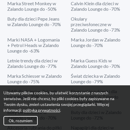
Marka Street Monkey w
Calvin Klein dla dzieci w
Zalando Lounge do -50%
Zalando Lounge do -70%
Buty dla dzieci Pepe Jeans
Okulary
w Zalando Lounge do -70%
przeciwsłoneczne w
Zalando Lounge do -73%
Marki NASA + Logomania
Marka Jordan w Zalando
+ Petrol Heads w Zalando
Lounge do -70%
Lounge do -63%
Letnie trendy dla dzieci w
Marka Guess Kids w
Zalando Lounge do -77%
Zalando Lounge do -70%
Marka Schiesser w Zalando
Świat dziecka w Zalando
Lounge do -75%
Lounge do -79%
GAP dla dzieci w Zalando
Eleganckie sukienki dla
Używamy plików cookies, by ułatwić korzystanie z naszych
Lounge do -75%
dziewczynek w Zalando
serwisów. Jeśli nie chcesz, by pliki cookies były zapisywane na
Lounge do -75%
Twoim dysku, zmień ustawienia swojej przeglądarki. Więcej
informacji:
polityka prywatności
.
Buty Birkenstock w
Buty dla dzieci w Zalando
Zalando Lounge do -70%
Lounge do -72%
Ok, rozumiem
Akcesoria i ubrania do piłki
Napapijri dla dzieci w