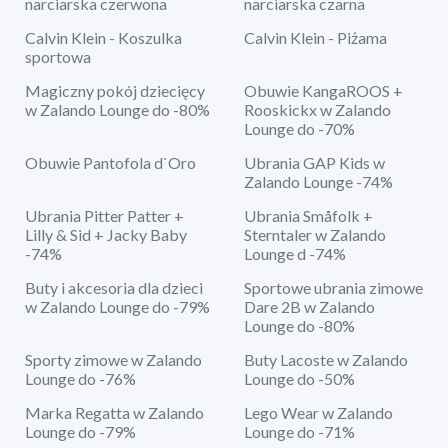
narciarska czerwona
narciarska czarna
Calvin Klein - Koszulka
Calvin Klein - Piżama
sportowa
Magiczny pokój dziecięcy
Obuwie KangaROOS +
w Zalando Lounge do -80%
Rooskickx w Zalando
Lounge do -70%
Obuwie Pantofola d`Oro
Ubrania GAP Kids w
Zalando Lounge -74%
Ubrania Pitter Patter +
Ubrania Småfolk +
Lilly & Sid + Jacky Baby
Sterntaler w Zalando
-74%
Lounge d -74%
Buty i akcesoria dla dzieci
Sportowe ubrania zimowe
w Zalando Lounge do -79%
Dare 2B w Zalando
Lounge do -80%
Sporty zimowe w Zalando
Buty Lacoste w Zalando
Lounge do -76%
Lounge do -50%
Marka Regatta w Zalando
Lego Wear w Zalando
Lounge do -79%
Lounge do -71%