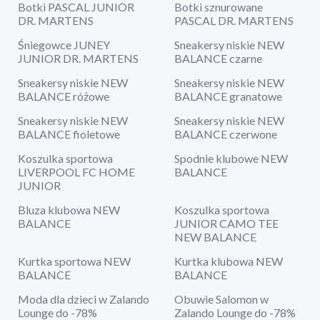
Botki PASCAL JUNIOR
Botki sznurowane
DR. MARTENS
PASCAL DR. MARTENS
Śniegowce JUNEY
Sneakersy niskie NEW
JUNIOR DR. MARTENS
BALANCE czarne
Sneakersy niskie NEW
Sneakersy niskie NEW
BALANCE różowe
BALANCE granatowe
Sneakersy niskie NEW
Sneakersy niskie NEW
BALANCE fioletowe
BALANCE czerwone
Koszulka sportowa
Spodnie klubowe NEW
LIVERPOOL FC HOME
BALANCE
JUNIOR
Bluza klubowa NEW
Koszulka sportowa
BALANCE
JUNIOR CAMO TEE
NEW BALANCE
Kurtka sportowa NEW
Kurtka klubowa NEW
BALANCE
BALANCE
Moda dla dzieci w Zalando
Obuwie Salomon w
Lounge do -78%
Zalando Lounge do -78%