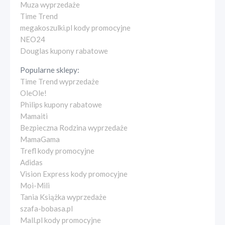
Muza wyprzedaże
Time Trend
megakoszulki.pl kody promocyjne
NEO24
Douglas kupony rabatowe
Popularne sklepy:
Time Trend wyprzedaże
OleOle!
Philips kupony rabatowe
Mamaiti
Bezpieczna Rodzina wyprzedaże
MamaGama
Trefl kody promocyjne
Adidas
Vision Express kody promocyjne
Moi-Mili
Tania Książka wyprzedaże
szafa-bobasa.pl
Mall.pl kody promocyjne