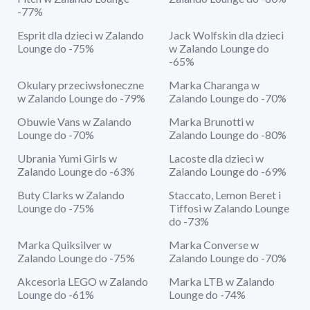
-77%
Esprit dla dzieci w Zalando
Jack Wolfskin dla dzieci
Lounge do -75%
w Zalando Lounge do
-65%
Okulary przeciwsłoneczne
Marka Charanga w
w Zalando Lounge do -79%
Zalando Lounge do -70%
Obuwie Vans w Zalando
Marka Brunotti w
Lounge do -70%
Zalando Lounge do -80%
Ubrania Yumi Girls w
Lacoste dla dzieci w
Zalando Lounge do -63%
Zalando Lounge do -69%
Buty Clarks w Zalando
Staccato, Lemon Beret i
Lounge do -75%
Tiffosi w Zalando Lounge
do -73%
Marka Quiksilver w
Marka Converse w
Zalando Lounge do -75%
Zalando Lounge do -70%
Akcesoria LEGO w Zalando
Marka LTB w Zalando
Lounge do -61%
Lounge do -74%