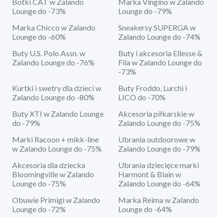
Botki CAT w Zalando
Marka Vingino w Zalando
Lounge do -73%
Lounge do -79%
Marka Chicco w Zalando
Sneakersy SUPERGA w
Lounge do -60%
Zalando Lounge do -74%
Buty U.S. Polo Assn. w
Buty i akcesoria Ellesse &
Zalando Lounge do -76%
Fila w Zalando Lounge do
-73%
Kurtki i swetry dla dzieci w
Buty Froddo, Lurchi i
Zalando Lounge do -80%
LICO do -70%
Buty XTI w Zalando Lounge
Akcesoria piłkarskie w
do -79%
Zalando Lounge do -75%
Marki Racoon + mikk-line
Ubrania outdoorowe w
w Zalando Lounge do -75%
Zalando Lounge do -79%
Akcesoria dla dziecka
Ubrania dziecięce marki
Bloomingville w Zalando
Harmont & Blain w
Lounge do -75%
Zalando Lounge do -64%
Obuwie Primigi w Zalando
Marka Reima w Zalando
Lounge do -72%
Lounge do -64%