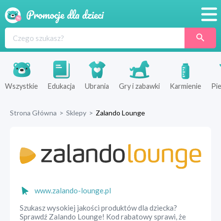
Promocje
Produkty
Sklepy
Wszystkie
Edukacja
Ubrania
Gry i zabawki
Karmienie
Pie
Blog
Strona Główna
>
Sklepy
>
Zalando Lounge
Wyprawka
www.zalando-lounge.pl
Szukasz wysokiej jakości produktów dla dziecka?
Sprawdź Zalando Lounge! Kod rabatowy sprawi, że