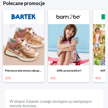
Polecane promocje
Pierwsze wiosenne zakupy -20%
-30% na wszystko!!
-40% n
20%
30%
40%
W sklepie
Zalando Lounge
dostępne są następujące
metody dostawy: