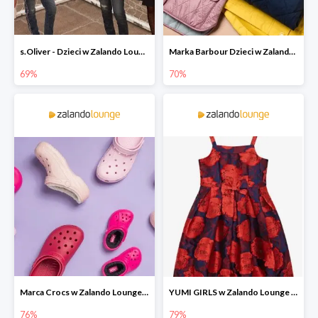
s.Oliver - Dzieci w Zalando Lounge do -77%
Marka Barbour Dzieci w Zalando Lounge do -70%
69%
70%
Marca Crocs w Zalando Lounge do -76%
YUMI GIRLS w Zalando Lounge do -79%
76%
79%