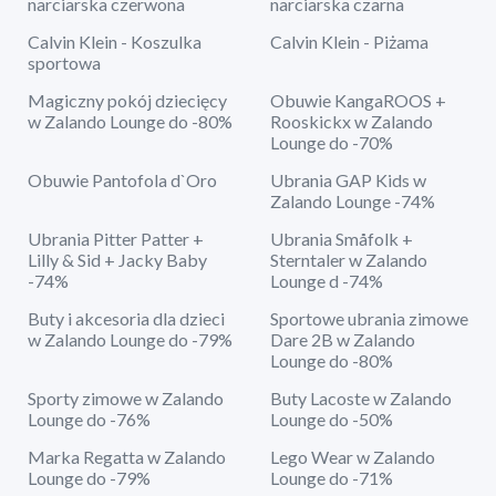
narciarska czerwona
narciarska czarna
Calvin Klein - Koszulka
Calvin Klein - Piżama
sportowa
Magiczny pokój dziecięcy
Obuwie KangaROOS +
w Zalando Lounge do -80%
Rooskickx w Zalando
Lounge do -70%
Obuwie Pantofola d`Oro
Ubrania GAP Kids w
Zalando Lounge -74%
Ubrania Pitter Patter +
Ubrania Småfolk +
Lilly & Sid + Jacky Baby
Sterntaler w Zalando
-74%
Lounge d -74%
Buty i akcesoria dla dzieci
Sportowe ubrania zimowe
w Zalando Lounge do -79%
Dare 2B w Zalando
Lounge do -80%
Sporty zimowe w Zalando
Buty Lacoste w Zalando
Lounge do -76%
Lounge do -50%
Marka Regatta w Zalando
Lego Wear w Zalando
Lounge do -79%
Lounge do -71%