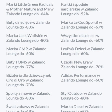
Marki Little Green Radicals
Kurtki i spodnie
& Mother Nature and Me w
narciarskie w Zalando
Zalando Lounge do -64%
Lounge do -52%
Buty dziecięce w Zalando
Marka Le Coq Sportif w
Lounge do -80%
Zalando Lounge do -67%
Marka Jack Wolfskin w
Wszystko dla dzieci w
Zalando Lounge do -80%
Zalando Lounge do -60%
Marka CMP w Zalando
Levi's® Dzieci w Zalando
Lounge do -60%
Lounge do -60%
Buty TOMS w Zalando
Czapki New Era w
Lounge do -77%
Zalando Lounge do -70%
Biżuteria dla dziewczynek
Adidas Performance w
Oro di Oro w Zalando
Zalando Lounge do -60%
Lounge do -78%
Sporty zimowe w Zalando
Styl Outdoor w Zalando
Lounge do -80%
Lounge do -80%
Świat zabawy w Zalando
Marka Diesel w Zalando
Lounge do -69%
Lounge do -60%