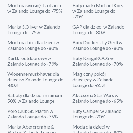
Moda na wiosnę dla dzieci
Buty marki Michael Kors
w Zalando Lounge do -75%
w Zalando Lounge do
-70%
Marka S.Oliver w Zalando
GAP dla dzieci w Zalando
Lounge do -75%
Lounge do -80%
Moda na lato dla dzieci w
Buty Dockers by Gerli w
Zalando Lounge do -80%
Zalando Lounge do -80%
Kurtki outdoorowe w
Buty KangaROOS w
Zalando Lounge do -79%
Zalando Lounge do -78%
Wiosenne must-haves dla
Magiczny pokój
dzieci w Zalando Lounge do
dziecięcy w Zalando
-80%
Lounge do -65%
Rabaty dla dzieci minimum
Akcesoria Star Wars w
50% w Zalando Lounge
Zalando Lounge do -65%
Polo Club St. Martin w
Buty Camper w Zalando
Zalando Lounge do -75%
Lounge do -70%
Marka Abercrombie &
Moda dla dzieci w
Fitch w Zalando Lounge
Zalando Lounge do -80%