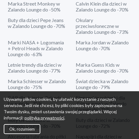
Marka Street Monkey w
Calvin Klein dla dzieci w
Zalando Lounge do -50%
Zalando Lounge do -70%
Buty dla dzieci Pepe Jeans
Okulary
w Zalando Lounge do -70%
przeciwsłoneczne w
Zalando Lounge do -73%
Marki NASA + Logomania
Marka Jordan w Zalando
+ Petrol Heads w Zalando
Lounge do -70%
Lounge do -63%
Letnie trendy dla dzieci w
Marka Guess Kids w
Zalando Lounge do -77%
Zalando Lounge do -70%
Marka Schiesser w Zalando
Świat dziecka w Zalando
Lounge do -75%
Lounge do -79%
GAP dla dzieci w Zalando
Eleganckie sukienki dla
Używamy plików cookies, by ułatwić korzystanie z naszych
Lounge do -75%
dziewczynek w Zalando
serwisów. Jeśli nie chcesz, by pliki cookies były zapisywane na
Lounge do -75%
Twoim dysku, zmień ustawienia swojej przeglądarki. Więcej
informacji:
polityka prywatności
.
Buty Birkenstock w
Buty dla dzieci w Zalando
Zalando Lounge do -70%
Lounge do -72%
Ok, rozumiem
Akcesoria i ubrania do piłki
Napapijri dla dzieci w