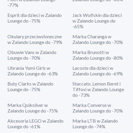
-77%
Esprit dla dzieci w Zalando
Jack Wolfskin dla dzieci
Lounge do -75%
w Zalando Lounge do
-65%
Okulary przeciwsłoneczne
Marka Charanga w
w Zalando Lounge do -79%
Zalando Lounge do -70%
Obuwie Vans w Zalando
Marka Brunotti w
Lounge do -70%
Zalando Lounge do -80%
Ubrania Yumi Girls w
Lacoste dla dzieci w
Zalando Lounge do -63%
Zalando Lounge do -69%
Buty Clarks w Zalando
Staccato, Lemon Beret i
Lounge do -75%
Tiffosi w Zalando Lounge
do -73%
Marka Quiksilver w
Marka Converse w
Zalando Lounge do -75%
Zalando Lounge do -70%
Akcesoria LEGO w Zalando
Marka LTB w Zalando
Lounge do -61%
Lounge do -74%