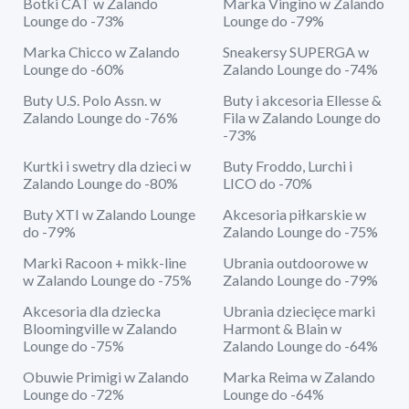
Botki CAT w Zalando
Marka Vingino w Zalando
Lounge do -73%
Lounge do -79%
Marka Chicco w Zalando
Sneakersy SUPERGA w
Lounge do -60%
Zalando Lounge do -74%
Buty U.S. Polo Assn. w
Buty i akcesoria Ellesse &
Zalando Lounge do -76%
Fila w Zalando Lounge do
-73%
Kurtki i swetry dla dzieci w
Buty Froddo, Lurchi i
Zalando Lounge do -80%
LICO do -70%
Buty XTI w Zalando Lounge
Akcesoria piłkarskie w
do -79%
Zalando Lounge do -75%
Marki Racoon + mikk-line
Ubrania outdoorowe w
w Zalando Lounge do -75%
Zalando Lounge do -79%
Akcesoria dla dziecka
Ubrania dziecięce marki
Bloomingville w Zalando
Harmont & Blain w
Lounge do -75%
Zalando Lounge do -64%
Obuwie Primigi w Zalando
Marka Reima w Zalando
Lounge do -72%
Lounge do -64%