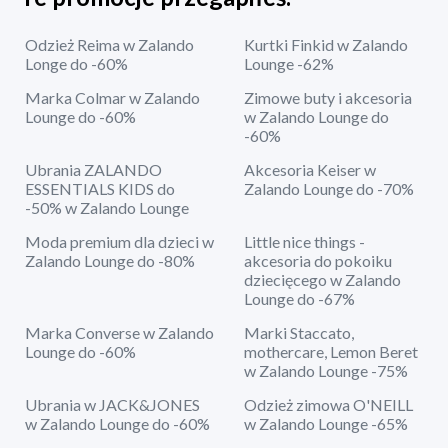
Odzież Reima w Zalando
Kurtki Finkid w Zalando
Longe do -60%
Lounge -62%
Marka Colmar w Zalando
Zimowe buty i akcesoria
Lounge do -60%
w Zalando Lounge do
-60%
Ubrania ZALANDO
Akcesoria Keiser w
ESSENTIALS KIDS do
Zalando Lounge do -70%
-50% w Zalando Lounge
Moda premium dla dzieci w
Little nice things -
Zalando Lounge do -80%
akcesoria do pokoiku
dziecięcego w Zalando
Lounge do -67%
Marka Converse w Zalando
Marki Staccato,
Lounge do -60%
mothercare, Lemon Beret
w Zalando Lounge -75%
Ubrania w JACK&JONES
Odzież zimowa O'NEILL
w Zalando Lounge do -60%
w Zalando Lounge -65%