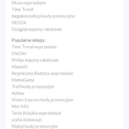
Muza wyprzedaże
Time Trend
megakoszulki.pl kody promocyjne
NEO24
Douglas kupony rabatowe
Popularne sklepy:
Time Trend wyprzedaże
OleOle!
Philips kupony rabatowe
Mamaiti
Bezpieczna Rodzina wyprzedaże
MamaGama
Trefl kody promocyjne
Adidas
Vision Express kody promocyjne
Moi-Mili
Tania Książka wyprzedaże
szafa-bobasa.pl
Mall.pl kody promocyjne