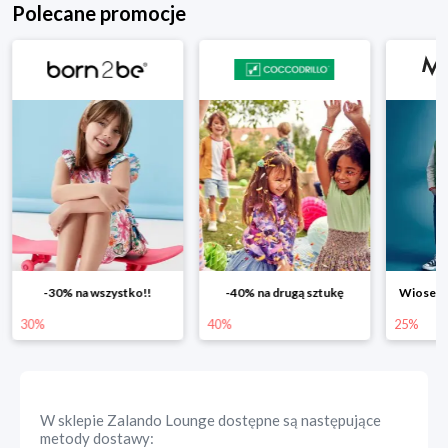
Polecane promocje
-30% na wszystko!!
-40% na drugą sztukę
Wiosenn
30%
40%
25%
W sklepie
Zalando Lounge
dostępne są następujące
metody dostawy: