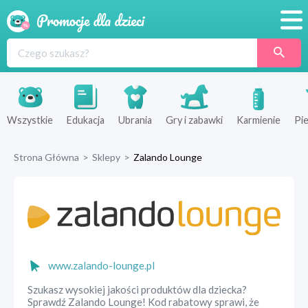
Promocje
Produkty
Sklepy
Wszystkie
Edukacja
Ubrania
Gry i zabawki
Karmienie
Pie
Blog
Strona Główna
>
Sklepy
>
Zalando Lounge
Wyprawka
www.zalando-lounge.pl
Szukasz wysokiej jakości produktów dla dziecka?
Sprawdź Zalando Lounge! Kod rabatowy sprawi, że