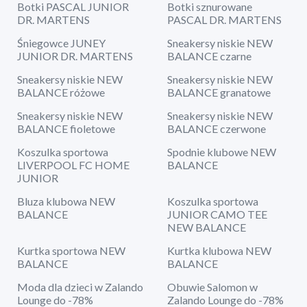
Botki PASCAL JUNIOR
Botki sznurowane
DR. MARTENS
PASCAL DR. MARTENS
Śniegowce JUNEY
Sneakersy niskie NEW
JUNIOR DR. MARTENS
BALANCE czarne
Sneakersy niskie NEW
Sneakersy niskie NEW
BALANCE różowe
BALANCE granatowe
Sneakersy niskie NEW
Sneakersy niskie NEW
BALANCE fioletowe
BALANCE czerwone
Koszulka sportowa
Spodnie klubowe NEW
LIVERPOOL FC HOME
BALANCE
JUNIOR
Bluza klubowa NEW
Koszulka sportowa
BALANCE
JUNIOR CAMO TEE
NEW BALANCE
Kurtka sportowa NEW
Kurtka klubowa NEW
BALANCE
BALANCE
Moda dla dzieci w Zalando
Obuwie Salomon w
Lounge do -78%
Zalando Lounge do -78%