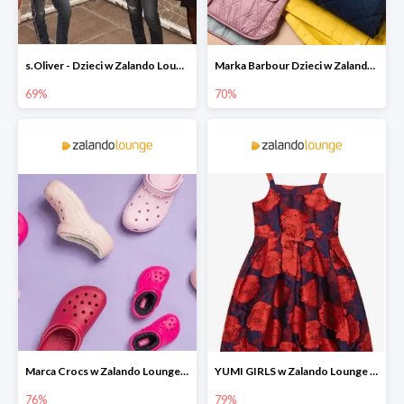
s.Oliver - Dzieci w Zalando Lounge do -77%
Marka Barbour Dzieci w Zalando Lounge do -70%
69%
70%
Marca Crocs w Zalando Lounge do -76%
YUMI GIRLS w Zalando Lounge do -79%
76%
79%