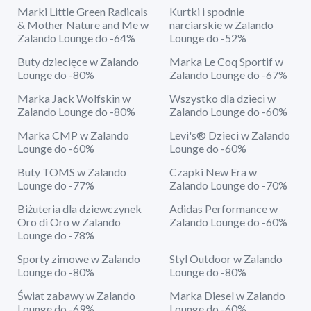
Marki Little Green Radicals
Kurtki i spodnie
& Mother Nature and Me w
narciarskie w Zalando
Zalando Lounge do -64%
Lounge do -52%
Buty dziecięce w Zalando
Marka Le Coq Sportif w
Lounge do -80%
Zalando Lounge do -67%
Marka Jack Wolfskin w
Wszystko dla dzieci w
Zalando Lounge do -80%
Zalando Lounge do -60%
Marka CMP w Zalando
Levi's® Dzieci w Zalando
Lounge do -60%
Lounge do -60%
Buty TOMS w Zalando
Czapki New Era w
Lounge do -77%
Zalando Lounge do -70%
Biżuteria dla dziewczynek
Adidas Performance w
Oro di Oro w Zalando
Zalando Lounge do -60%
Lounge do -78%
Sporty zimowe w Zalando
Styl Outdoor w Zalando
Lounge do -80%
Lounge do -80%
Świat zabawy w Zalando
Marka Diesel w Zalando
Lounge do -69%
Lounge do -60%