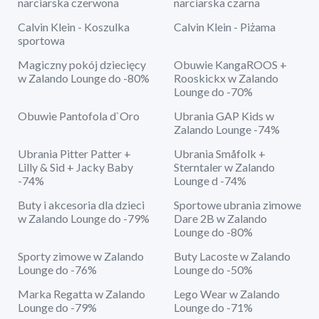
narciarska czerwona
narciarska czarna
Calvin Klein - Koszulka
Calvin Klein - Piżama
sportowa
Magiczny pokój dziecięcy
Obuwie KangaROOS +
w Zalando Lounge do -80%
Rooskickx w Zalando
Lounge do -70%
Obuwie Pantofola d`Oro
Ubrania GAP Kids w
Zalando Lounge -74%
Ubrania Pitter Patter +
Ubrania Småfolk +
Lilly & Sid + Jacky Baby
Sterntaler w Zalando
-74%
Lounge d -74%
Buty i akcesoria dla dzieci
Sportowe ubrania zimowe
w Zalando Lounge do -79%
Dare 2B w Zalando
Lounge do -80%
Sporty zimowe w Zalando
Buty Lacoste w Zalando
Lounge do -76%
Lounge do -50%
Marka Regatta w Zalando
Lego Wear w Zalando
Lounge do -79%
Lounge do -71%