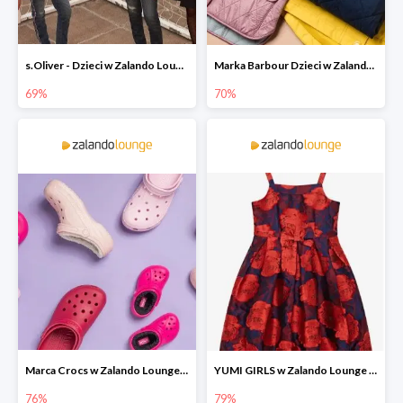
s.Oliver - Dzieci w Zalando Lounge do -77%
Marka Barbour Dzieci w Zalando Lounge do -70%
69%
70%
Marca Crocs w Zalando Lounge do -76%
YUMI GIRLS w Zalando Lounge do -79%
76%
79%