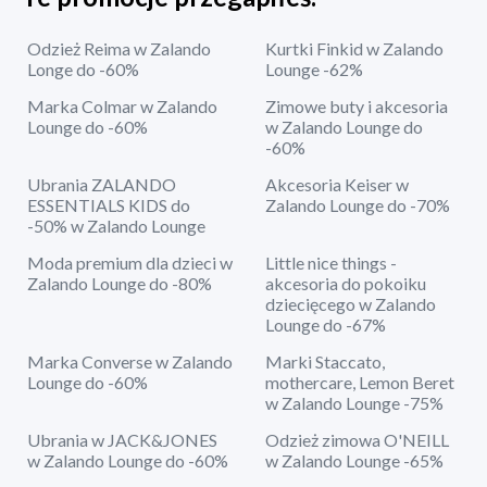
Odzież Reima w Zalando
Kurtki Finkid w Zalando
Longe do -60%
Lounge -62%
Marka Colmar w Zalando
Zimowe buty i akcesoria
Lounge do -60%
w Zalando Lounge do
-60%
Ubrania ZALANDO
Akcesoria Keiser w
ESSENTIALS KIDS do
Zalando Lounge do -70%
-50% w Zalando Lounge
Moda premium dla dzieci w
Little nice things -
Zalando Lounge do -80%
akcesoria do pokoiku
dziecięcego w Zalando
Lounge do -67%
Marka Converse w Zalando
Marki Staccato,
Lounge do -60%
mothercare, Lemon Beret
w Zalando Lounge -75%
Ubrania w JACK&JONES
Odzież zimowa O'NEILL
w Zalando Lounge do -60%
w Zalando Lounge -65%