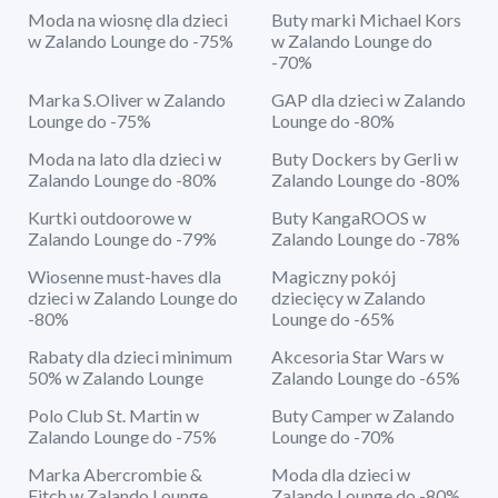
Moda na wiosnę dla dzieci
Buty marki Michael Kors
w Zalando Lounge do -75%
w Zalando Lounge do
-70%
Marka S.Oliver w Zalando
GAP dla dzieci w Zalando
Lounge do -75%
Lounge do -80%
Moda na lato dla dzieci w
Buty Dockers by Gerli w
Zalando Lounge do -80%
Zalando Lounge do -80%
Kurtki outdoorowe w
Buty KangaROOS w
Zalando Lounge do -79%
Zalando Lounge do -78%
Wiosenne must-haves dla
Magiczny pokój
dzieci w Zalando Lounge do
dziecięcy w Zalando
-80%
Lounge do -65%
Rabaty dla dzieci minimum
Akcesoria Star Wars w
50% w Zalando Lounge
Zalando Lounge do -65%
Polo Club St. Martin w
Buty Camper w Zalando
Zalando Lounge do -75%
Lounge do -70%
Marka Abercrombie &
Moda dla dzieci w
Fitch w Zalando Lounge
Zalando Lounge do -80%