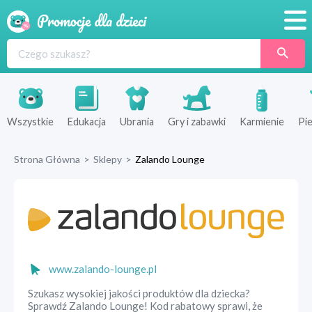
Promocje
Produkty
Sklepy
Wszystkie
Edukacja
Ubrania
Gry i zabawki
Karmienie
Pie
Blog
Strona Główna
>
Sklepy
>
Zalando Lounge
Wyprawka
www.zalando-lounge.pl
Szukasz wysokiej jakości produktów dla dziecka?
Sprawdź Zalando Lounge! Kod rabatowy sprawi, że