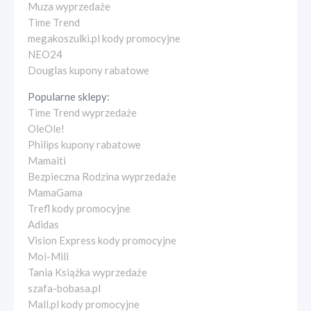
Muza wyprzedaże
Time Trend
megakoszulki.pl kody promocyjne
NEO24
Douglas kupony rabatowe
Popularne sklepy:
Time Trend wyprzedaże
OleOle!
Philips kupony rabatowe
Mamaiti
Bezpieczna Rodzina wyprzedaże
MamaGama
Trefl kody promocyjne
Adidas
Vision Express kody promocyjne
Moi-Mili
Tania Książka wyprzedaże
szafa-bobasa.pl
Mall.pl kody promocyjne