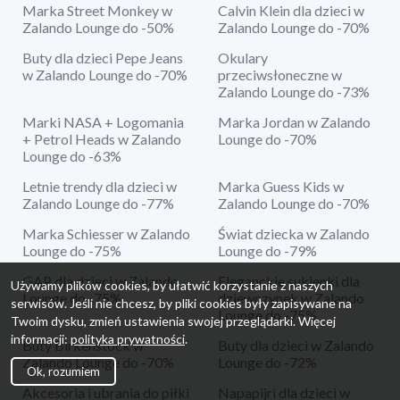
Marka Street Monkey w
Calvin Klein dla dzieci w
Zalando Lounge do -50%
Zalando Lounge do -70%
Buty dla dzieci Pepe Jeans
Okulary
w Zalando Lounge do -70%
przeciwsłoneczne w
Zalando Lounge do -73%
Marki NASA + Logomania
Marka Jordan w Zalando
+ Petrol Heads w Zalando
Lounge do -70%
Lounge do -63%
Letnie trendy dla dzieci w
Marka Guess Kids w
Zalando Lounge do -77%
Zalando Lounge do -70%
Marka Schiesser w Zalando
Świat dziecka w Zalando
Lounge do -75%
Lounge do -79%
GAP dla dzieci w Zalando
Eleganckie sukienki dla
Używamy plików cookies, by ułatwić korzystanie z naszych
Lounge do -75%
dziewczynek w Zalando
serwisów. Jeśli nie chcesz, by pliki cookies były zapisywane na
Lounge do -75%
Twoim dysku, zmień ustawienia swojej przeglądarki. Więcej
informacji:
polityka prywatności
.
Buty Birkenstock w
Buty dla dzieci w Zalando
Zalando Lounge do -70%
Lounge do -72%
Ok, rozumiem
Akcesoria i ubrania do piłki
Napapijri dla dzieci w