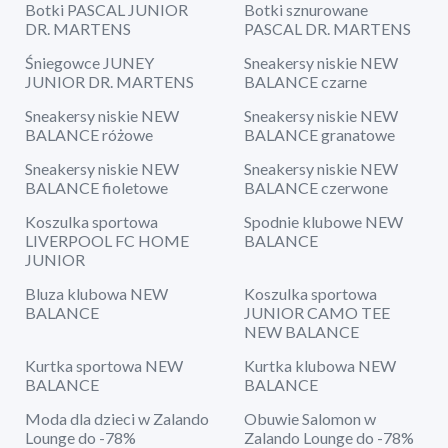
Botki PASCAL JUNIOR
Botki sznurowane
DR. MARTENS
PASCAL DR. MARTENS
Śniegowce JUNEY
Sneakersy niskie NEW
JUNIOR DR. MARTENS
BALANCE czarne
Sneakersy niskie NEW
Sneakersy niskie NEW
BALANCE różowe
BALANCE granatowe
Sneakersy niskie NEW
Sneakersy niskie NEW
BALANCE fioletowe
BALANCE czerwone
Koszulka sportowa
Spodnie klubowe NEW
LIVERPOOL FC HOME
BALANCE
JUNIOR
Bluza klubowa NEW
Koszulka sportowa
BALANCE
JUNIOR CAMO TEE
NEW BALANCE
Kurtka sportowa NEW
Kurtka klubowa NEW
BALANCE
BALANCE
Moda dla dzieci w Zalando
Obuwie Salomon w
Lounge do -78%
Zalando Lounge do -78%