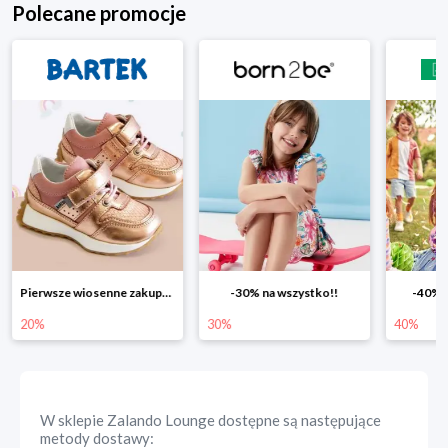
Polecane promocje
Pierwsze wiosenne zakupy -20%
-30% na wszystko!!
-40% n
20%
30%
40%
W sklepie
Zalando Lounge
dostępne są następujące
metody dostawy: