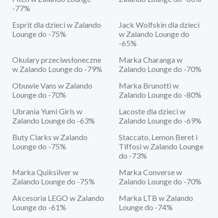
-77%
Esprit dla dzieci w Zalando
Jack Wolfskin dla dzieci
Lounge do -75%
w Zalando Lounge do
-65%
Okulary przeciwsłoneczne
Marka Charanga w
w Zalando Lounge do -79%
Zalando Lounge do -70%
Obuwie Vans w Zalando
Marka Brunotti w
Lounge do -70%
Zalando Lounge do -80%
Ubrania Yumi Girls w
Lacoste dla dzieci w
Zalando Lounge do -63%
Zalando Lounge do -69%
Buty Clarks w Zalando
Staccato, Lemon Beret i
Lounge do -75%
Tiffosi w Zalando Lounge
do -73%
Marka Quiksilver w
Marka Converse w
Zalando Lounge do -75%
Zalando Lounge do -70%
Akcesoria LEGO w Zalando
Marka LTB w Zalando
Lounge do -61%
Lounge do -74%