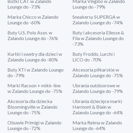
Botki CAT w Zalando
Marka Vingino w Zalando
Lounge do -73%
Lounge do -79%
Marka Chicco w Zalando
Sneakersy SUPERGA w
Lounge do -60%
Zalando Lounge do -74%
Buty U.S. Polo Assn. w
Buty i akcesoria Ellesse &
Zalando Lounge do -76%
Fila w Zalando Lounge do
-73%
Kurtki i swetry dla dzieci w
Buty Froddo, Lurchi i
Zalando Lounge do -80%
LICO do -70%
Buty XTI w Zalando Lounge
Akcesoria piłkarskie w
do -79%
Zalando Lounge do -75%
Marki Racoon + mikk-line
Ubrania outdoorowe w
w Zalando Lounge do -75%
Zalando Lounge do -79%
Akcesoria dla dziecka
Ubrania dziecięce marki
Bloomingville w Zalando
Harmont & Blain w
Lounge do -75%
Zalando Lounge do -64%
Obuwie Primigi w Zalando
Marka Reima w Zalando
Lounge do -72%
Lounge do -64%