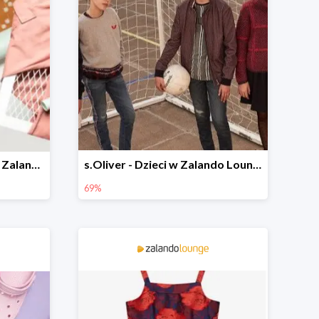
Domowy styl dla dzieci w Zalando Lounge do -75%
s.Oliver - Dzieci w Zalando Lounge do -77%
69%