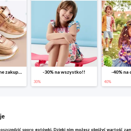
ystko!!
-40% na drugą sztukę
Wiosenne r
40%
25%
je
szczędzić sporo gotówki. Dzięki nim możesz obniżyć wartość zam