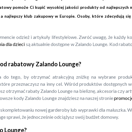
towy pomoże Ci kupić wysokiej jakości produkty od najlepszych m
a najlepszy klub zakupowy w Europie. Osoby, które zdecydują się
ymencie odzież i artykuły lifestyle’owe. Zwróć uwagę, że każdy
a dla dzieci
są aktualnie dostępne w Zalando Lounge. Kod raba
 kod rabatowy Zalando Lounge?
 do tego, by otrzymać atrakcyjną zniżkę na wybrane produ
óre przeznaczysz na inny cel. Wśród produktów dostępnych w t
sz otrzymać rabaty Zalando Lounge na bieliznę, akcesoria czy art
nowsze kody Zalando Lounge znajdziesz na naszej stronie
promocje
 skompletowaniu nowej garderoby lub wyprawki dla maluszka. W 
nge sprawi, że jednocześnie odciążysz swój budżet domowy.
do Lounge?