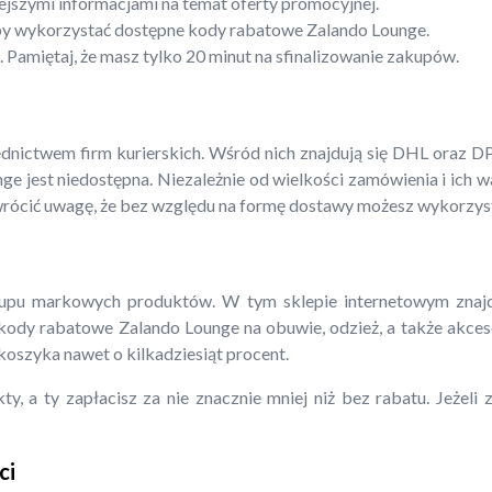
ejszymi informacjami na temat oferty promocyjnej.
”, by wykorzystać dostępne kody rabatowe Zalando Lounge.
 Pamiętaj, że masz tylko 20 minut na sfinalizowanie zakupów.
ictwem firm kurierskich. Wśród nich znajdują się DHL oraz DP
e jest niedostępna. Niezależnie od wielkości zamówienia i ich wa
ócić uwagę, że bez względu na formę dostawy możesz wykorzys
pu markowych produktów. W tym sklepie internetowym znajdzie
e kody rabatowe Zalando Lounge na obuwie, odzież, a także akces
oszyka nawet o kilkadziesiąt procent.
, a ty zapłacisz za nie znacznie mniej niż bez rabatu. Jeżeli
ci