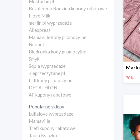
Mustache.pl
Bezpieczna Rodzina kupony rabatowe
I love Milk
merlin.pl wyprzedaże
Aliexpress
Mamaville kody promocyjne
Neonet
Biedronka kody promocyjne
Smyk
Squla wyprzedaże
nieprzeczytane.pl
70%
Lidl kody promocyjne
DECATHLON
4F kupony rabatowe
Popularne sklepy:
Lullalove wyprzedaże
Mamaville
Trefl kupony rabatowe
Tania Książka