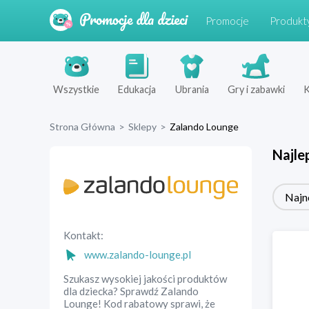
Promocje
Produkt
Wszystkie
Edukacja
Ubrania
Gry i zabawki
K
Strona Główna
>
Sklepy
>
Zalando Lounge
Najle
Najn
Kontakt:
www.zalando-lounge.pl
Szukasz wysokiej jakości produktów
dla dziecka? Sprawdź Zalando
Lounge! Kod rabatowy sprawi, że