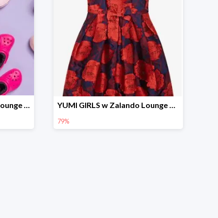
Marca Crocs w Zalando Lounge do -76%
YUMI GIRLS w Zalando Lounge do -79%
79%