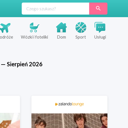
odróże
Wózki i foteliki
Dom
Sport
Usługi
—
Sierpień
2026