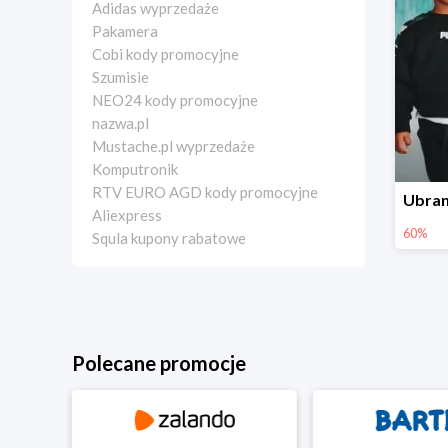
Adidas wyprzedaże
Pakamera
Cobi kody promocyjne
Szumisie
NEO24 kody promocyjne
nazwa.pl
Mustache.pl wyprzedaże
Komputronik
RTV EURO AGD kody promocyjne
Aliexpress
60%
Squla kupony rabatowe
Polecane promocje