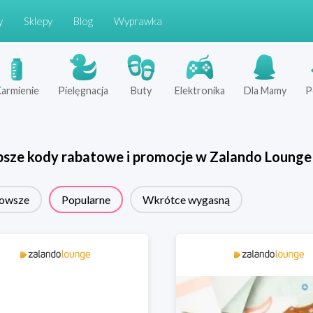
y
Sklepy
Blog
Wyprawka
armienie
Pielęgnacja
Buty
Elektronika
Dla Mamy
P
psze kody rabatowe i promocje w
Zalando Lounge
owsze
Popularne
Wkrótce wygasną