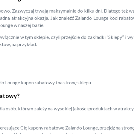
sowo. Zazwyczaj trwają maksymalnie do kilku dni. Dlatego też w
żadna atrakcyjna okazja. Jak znaleźć Zalando Lounge kod rabato
Lounge w naszej bazie.
wyłącznie w tym sklepie, czyli przejście do zakładki “Sklepy” i 
uktów, na przykład:
do Lounge kupon rabatowy i na stronę sklepu.
batowy?
la osób, którym zależy na wysokiej jakości produktach w atrakc
nteresujące Cię kupony rabatowe Zalando Lounge, przejdź na stron