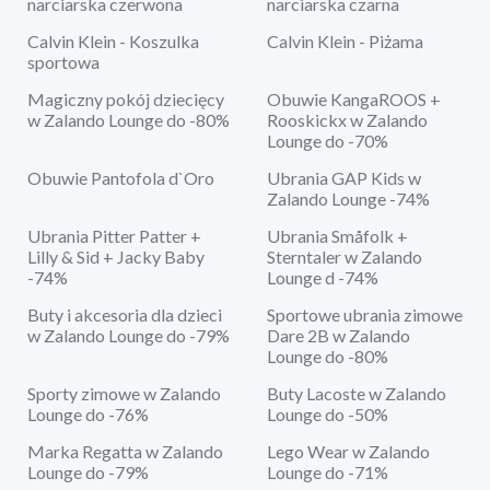
narciarska czerwona
narciarska czarna
Calvin Klein - Koszulka
Calvin Klein - Piżama
sportowa
Magiczny pokój dziecięcy
Obuwie KangaROOS +
w Zalando Lounge do -80%
Rooskickx w Zalando
Lounge do -70%
Obuwie Pantofola d`Oro
Ubrania GAP Kids w
Zalando Lounge -74%
Ubrania Pitter Patter +
Ubrania Småfolk +
Lilly & Sid + Jacky Baby
Sterntaler w Zalando
-74%
Lounge d -74%
Buty i akcesoria dla dzieci
Sportowe ubrania zimowe
w Zalando Lounge do -79%
Dare 2B w Zalando
Lounge do -80%
Sporty zimowe w Zalando
Buty Lacoste w Zalando
Lounge do -76%
Lounge do -50%
Marka Regatta w Zalando
Lego Wear w Zalando
Lounge do -79%
Lounge do -71%