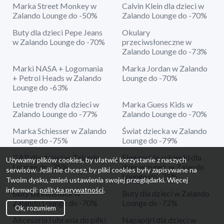
Marka Street Monkey w
Calvin Klein dla dzieci w
Zalando Lounge do -50%
Zalando Lounge do -70%
Buty dla dzieci Pepe Jeans
Okulary
w Zalando Lounge do -70%
przeciwsłoneczne w
Zalando Lounge do -73%
Marki NASA + Logomania
Marka Jordan w Zalando
+ Petrol Heads w Zalando
Lounge do -70%
Lounge do -63%
Letnie trendy dla dzieci w
Marka Guess Kids w
Zalando Lounge do -77%
Zalando Lounge do -70%
Marka Schiesser w Zalando
Świat dziecka w Zalando
Lounge do -75%
Lounge do -79%
GAP dla dzieci w Zalando
Eleganckie sukienki dla
Używamy plików cookies, by ułatwić korzystanie z naszych
Lounge do -75%
dziewczynek w Zalando
serwisów. Jeśli nie chcesz, by pliki cookies były zapisywane na
Lounge do -75%
Twoim dysku, zmień ustawienia swojej przeglądarki. Więcej
informacji:
polityka prywatności
.
Buty Birkenstock w
Buty dla dzieci w Zalando
Zalando Lounge do -70%
Lounge do -72%
Ok, rozumiem
Akcesoria i ubrania do piłki
Napapijri dla dzieci w