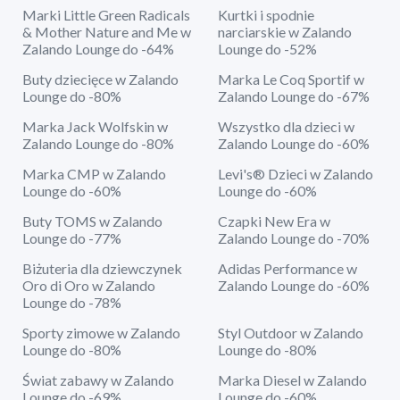
Marki Little Green Radicals
Kurtki i spodnie
& Mother Nature and Me w
narciarskie w Zalando
Zalando Lounge do -64%
Lounge do -52%
Buty dziecięce w Zalando
Marka Le Coq Sportif w
Lounge do -80%
Zalando Lounge do -67%
Marka Jack Wolfskin w
Wszystko dla dzieci w
Zalando Lounge do -80%
Zalando Lounge do -60%
Marka CMP w Zalando
Levi's® Dzieci w Zalando
Lounge do -60%
Lounge do -60%
Buty TOMS w Zalando
Czapki New Era w
Lounge do -77%
Zalando Lounge do -70%
Biżuteria dla dziewczynek
Adidas Performance w
Oro di Oro w Zalando
Zalando Lounge do -60%
Lounge do -78%
Sporty zimowe w Zalando
Styl Outdoor w Zalando
Lounge do -80%
Lounge do -80%
Świat zabawy w Zalando
Marka Diesel w Zalando
Lounge do -69%
Lounge do -60%