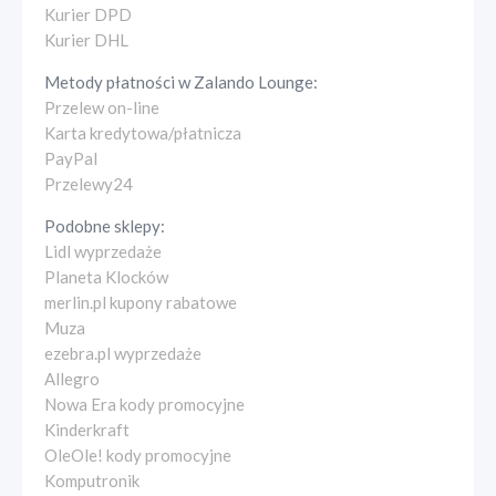
Kurier DPD
Kurier DHL
Metody płatności w
Zalando Lounge
:
Przelew on-line
Karta kredytowa/płatnicza
PayPal
Przelewy24
Podobne sklepy:
Lidl wyprzedaże
Planeta Klocków
merlin.pl kupony rabatowe
Muza
ezebra.pl wyprzedaże
Allegro
Nowa Era kody promocyjne
Kinderkraft
OleOle! kody promocyjne
Komputronik