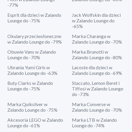
-77%
Esprit dla dzieci w Zalando
Jack Wolfskin dla dzieci
Lounge do -75%
w Zalando Lounge do
-65%
Okulary przeciwsłoneczne
Marka Charanga w
w Zalando Lounge do -79%
Zalando Lounge do -70%
Obuwie Vans w Zalando
Marka Brunotti w
Lounge do -70%
Zalando Lounge do -80%
Ubrania Yumi Girls w
Lacoste dla dzieci w
Zalando Lounge do -63%
Zalando Lounge do -69%
Buty Clarks w Zalando
Staccato, Lemon Beret i
Lounge do -75%
Tiffosi w Zalando Lounge
do -73%
Marka Quiksilver w
Marka Converse w
Zalando Lounge do -75%
Zalando Lounge do -70%
Akcesoria LEGO w Zalando
Marka LTB w Zalando
Lounge do -61%
Lounge do -74%