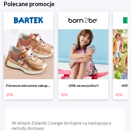
Polecane promocje
Pierwsze wiosenne zakupy -20%
-30% na wszystko!!
-40% n
20%
30%
40%
W sklepie
Zalando Lounge
dostępne są następujące
metody dostawy: