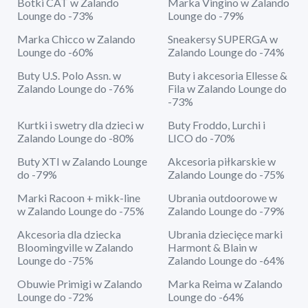
Botki CAT w Zalando
Marka Vingino w Zalando
Lounge do -73%
Lounge do -79%
Marka Chicco w Zalando
Sneakersy SUPERGA w
Lounge do -60%
Zalando Lounge do -74%
Buty U.S. Polo Assn. w
Buty i akcesoria Ellesse &
Zalando Lounge do -76%
Fila w Zalando Lounge do
-73%
Kurtki i swetry dla dzieci w
Buty Froddo, Lurchi i
Zalando Lounge do -80%
LICO do -70%
Buty XTI w Zalando Lounge
Akcesoria piłkarskie w
do -79%
Zalando Lounge do -75%
Marki Racoon + mikk-line
Ubrania outdoorowe w
w Zalando Lounge do -75%
Zalando Lounge do -79%
Akcesoria dla dziecka
Ubrania dziecięce marki
Bloomingville w Zalando
Harmont & Blain w
Lounge do -75%
Zalando Lounge do -64%
Obuwie Primigi w Zalando
Marka Reima w Zalando
Lounge do -72%
Lounge do -64%