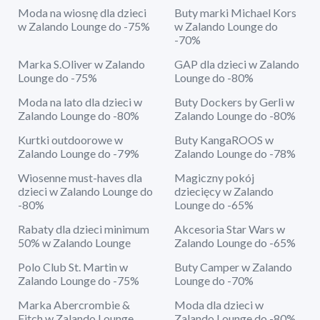
Moda na wiosnę dla dzieci
Buty marki Michael Kors
w Zalando Lounge do -75%
w Zalando Lounge do
-70%
Marka S.Oliver w Zalando
GAP dla dzieci w Zalando
Lounge do -75%
Lounge do -80%
Moda na lato dla dzieci w
Buty Dockers by Gerli w
Zalando Lounge do -80%
Zalando Lounge do -80%
Kurtki outdoorowe w
Buty KangaROOS w
Zalando Lounge do -79%
Zalando Lounge do -78%
Wiosenne must-haves dla
Magiczny pokój
dzieci w Zalando Lounge do
dziecięcy w Zalando
-80%
Lounge do -65%
Rabaty dla dzieci minimum
Akcesoria Star Wars w
50% w Zalando Lounge
Zalando Lounge do -65%
Polo Club St. Martin w
Buty Camper w Zalando
Zalando Lounge do -75%
Lounge do -70%
Marka Abercrombie &
Moda dla dzieci w
Fitch w Zalando Lounge
Zalando Lounge do -80%