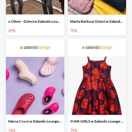
s.Oliver - Dzieci w Zalando Lounge do -77%
Marka Barbour Dzieci w Zalando Lounge do -70%
69%
70%
Marca Crocs w Zalando Lounge do -76%
YUMI GIRLS w Zalando Lounge do -79%
76%
79%