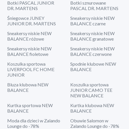
Botki PASCAL JUNIOR
Botki sznurowane
DR. MARTENS
PASCAL DR. MARTENS
Śniegowce JUNEY
Sneakersy niskie NEW
JUNIOR DR. MARTENS
BALANCE czarne
Sneakersy niskie NEW
Sneakersy niskie NEW
BALANCE różowe
BALANCE granatowe
Sneakersy niskie NEW
Sneakersy niskie NEW
BALANCE fioletowe
BALANCE czerwone
Koszulka sportowa
Spodnie klubowe NEW
LIVERPOOL FC HOME
BALANCE
JUNIOR
Bluza klubowa NEW
Koszulka sportowa
BALANCE
JUNIOR CAMO TEE
NEW BALANCE
Kurtka sportowa NEW
Kurtka klubowa NEW
BALANCE
BALANCE
Moda dla dzieci w Zalando
Obuwie Salomon w
Lounge do -78%
Zalando Lounge do -78%