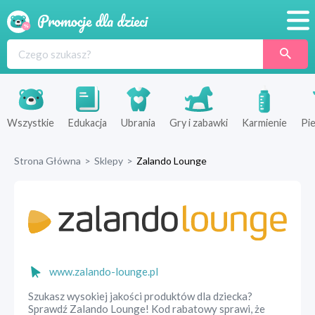
Promocje
Produkty
Sklepy
Wszystkie
Edukacja
Ubrania
Gry i zabawki
Karmienie
Pie
Blog
Strona Główna
>
Sklepy
>
Zalando Lounge
Wyprawka
www.zalando-lounge.pl
Szukasz wysokiej jakości produktów dla dziecka?
Sprawdź Zalando Lounge! Kod rabatowy sprawi, że