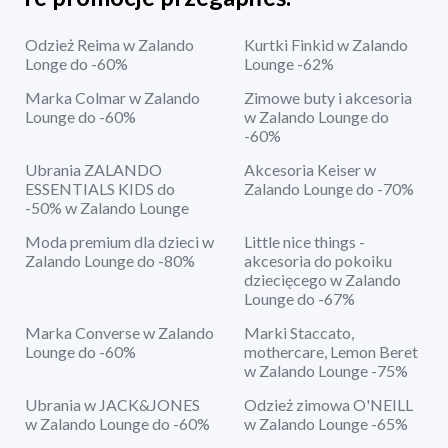
Odzież Reima w Zalando
Kurtki Finkid w Zalando
Longe do -60%
Lounge -62%
Marka Colmar w Zalando
Zimowe buty i akcesoria
Lounge do -60%
w Zalando Lounge do
-60%
Ubrania ZALANDO
Akcesoria Keiser w
ESSENTIALS KIDS do
Zalando Lounge do -70%
-50% w Zalando Lounge
Moda premium dla dzieci w
Little nice things -
Zalando Lounge do -80%
akcesoria do pokoiku
dziecięcego w Zalando
Lounge do -67%
Marka Converse w Zalando
Marki Staccato,
Lounge do -60%
mothercare, Lemon Beret
w Zalando Lounge -75%
Ubrania w JACK&JONES
Odzież zimowa O'NEILL
w Zalando Lounge do -60%
w Zalando Lounge -65%