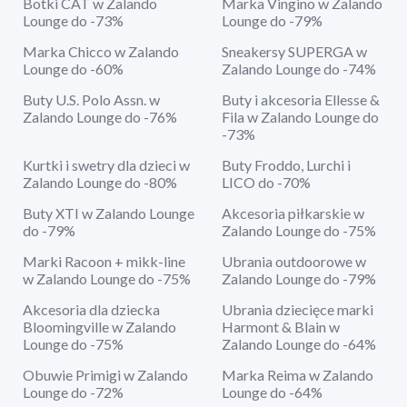
Botki CAT w Zalando
Marka Vingino w Zalando
Lounge do -73%
Lounge do -79%
Marka Chicco w Zalando
Sneakersy SUPERGA w
Lounge do -60%
Zalando Lounge do -74%
Buty U.S. Polo Assn. w
Buty i akcesoria Ellesse &
Zalando Lounge do -76%
Fila w Zalando Lounge do
-73%
Kurtki i swetry dla dzieci w
Buty Froddo, Lurchi i
Zalando Lounge do -80%
LICO do -70%
Buty XTI w Zalando Lounge
Akcesoria piłkarskie w
do -79%
Zalando Lounge do -75%
Marki Racoon + mikk-line
Ubrania outdoorowe w
w Zalando Lounge do -75%
Zalando Lounge do -79%
Akcesoria dla dziecka
Ubrania dziecięce marki
Bloomingville w Zalando
Harmont & Blain w
Lounge do -75%
Zalando Lounge do -64%
Obuwie Primigi w Zalando
Marka Reima w Zalando
Lounge do -72%
Lounge do -64%