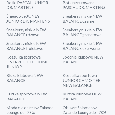
Botki PASCAL JUNIOR
Botki sznurowane
DR. MARTENS
PASCAL DR. MARTENS
Śniegowce JUNEY
Sneakersy niskie NEW
JUNIOR DR. MARTENS
BALANCE czarne
Sneakersy niskie NEW
Sneakersy niskie NEW
BALANCE różowe
BALANCE granatowe
Sneakersy niskie NEW
Sneakersy niskie NEW
BALANCE fioletowe
BALANCE czerwone
Koszulka sportowa
Spodnie klubowe NEW
LIVERPOOL FC HOME
BALANCE
JUNIOR
Bluza klubowa NEW
Koszulka sportowa
BALANCE
JUNIOR CAMO TEE
NEW BALANCE
Kurtka sportowa NEW
Kurtka klubowa NEW
BALANCE
BALANCE
Moda dla dzieci w Zalando
Obuwie Salomon w
Lounge do -78%
Zalando Lounge do -78%