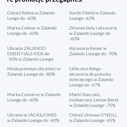
Odzież Reima w Zalando
Kurtki Finkid w Zalando
Longe do -60%
Lounge -62%
Marka Colmar w Zalando
Zimowe buty i akcesoria
Lounge do -60%
w Zalando Lounge do
-60%
Ubrania ZALANDO
Akcesoria Keiser w
ESSENTIALS KIDS do
Zalando Lounge do -70%
-50% w Zalando Lounge
Moda premium dla dzieci w
Little nice things -
Zalando Lounge do -80%
akcesoria do pokoiku
dziecięcego w Zalando
Lounge do -67%
Marka Converse w Zalando
Marki Staccato,
Lounge do -60%
mothercare, Lemon Beret
w Zalando Lounge -75%
Ubrania w JACK&JONES
Odzież zimowa O'NEILL
w Zalando Lounge do -60%
w Zalando Lounge -65%