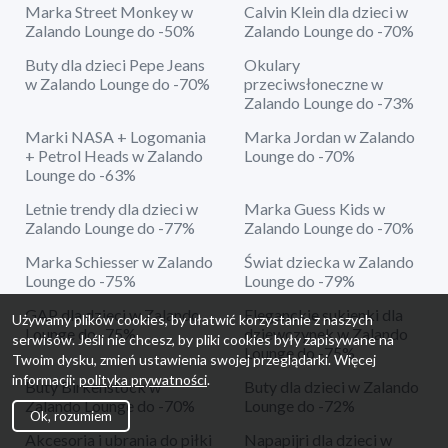
Marka Street Monkey w
Calvin Klein dla dzieci w
Zalando Lounge do -50%
Zalando Lounge do -70%
Buty dla dzieci Pepe Jeans
Okulary
w Zalando Lounge do -70%
przeciwsłoneczne w
Zalando Lounge do -73%
Marki NASA + Logomania
Marka Jordan w Zalando
+ Petrol Heads w Zalando
Lounge do -70%
Lounge do -63%
Letnie trendy dla dzieci w
Marka Guess Kids w
Zalando Lounge do -77%
Zalando Lounge do -70%
Marka Schiesser w Zalando
Świat dziecka w Zalando
Lounge do -75%
Lounge do -79%
GAP dla dzieci w Zalando
Eleganckie sukienki dla
Używamy plików cookies, by ułatwić korzystanie z naszych
Lounge do -75%
dziewczynek w Zalando
serwisów. Jeśli nie chcesz, by pliki cookies były zapisywane na
Lounge do -75%
Twoim dysku, zmień ustawienia swojej przeglądarki. Więcej
informacji:
polityka prywatności
.
Buty Birkenstock w
Buty dla dzieci w Zalando
Zalando Lounge do -70%
Lounge do -72%
Ok, rozumiem
Akcesoria i ubrania do piłki
Napapijri dla dzieci w