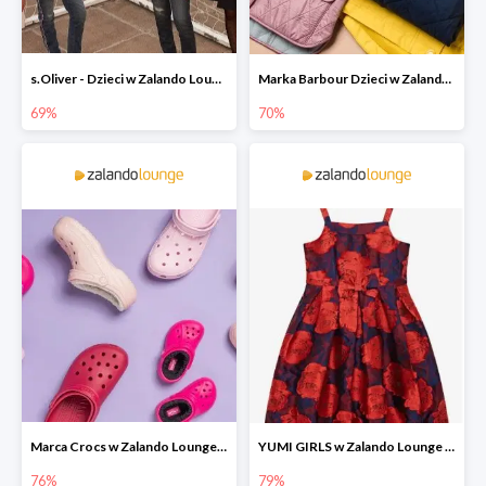
s.Oliver - Dzieci w Zalando Lounge do -77%
Marka Barbour Dzieci w Zalando Lounge do -70%
69%
70%
Marca Crocs w Zalando Lounge do -76%
YUMI GIRLS w Zalando Lounge do -79%
76%
79%