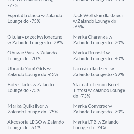
-77%
Esprit dla dzieci w Zalando
Jack Wolfskin dla dzieci
Lounge do -75%
w Zalando Lounge do
-65%
Okulary przeciwsłoneczne
Marka Charanga w
w Zalando Lounge do -79%
Zalando Lounge do -70%
Obuwie Vans w Zalando
Marka Brunotti w
Lounge do -70%
Zalando Lounge do -80%
Ubrania Yumi Girls w
Lacoste dla dzieci w
Zalando Lounge do -63%
Zalando Lounge do -69%
Buty Clarks w Zalando
Staccato, Lemon Beret i
Lounge do -75%
Tiffosi w Zalando Lounge
do -73%
Marka Quiksilver w
Marka Converse w
Zalando Lounge do -75%
Zalando Lounge do -70%
Akcesoria LEGO w Zalando
Marka LTB w Zalando
Lounge do -61%
Lounge do -74%