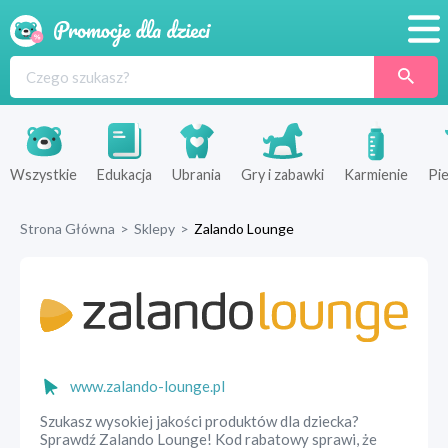
Promocje
Produkty
Sklepy
Wszystkie
Edukacja
Ubrania
Gry i zabawki
Karmienie
Pie
Blog
Strona Główna
>
Sklepy
>
Zalando Lounge
Wyprawka
www.zalando-lounge.pl
Szukasz wysokiej jakości produktów dla dziecka?
Sprawdź Zalando Lounge! Kod rabatowy sprawi, że