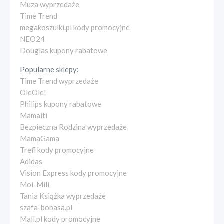
Muza wyprzedaże
Time Trend
megakoszulki.pl kody promocyjne
NEO24
Douglas kupony rabatowe
Popularne sklepy:
Time Trend wyprzedaże
OleOle!
Philips kupony rabatowe
Mamaiti
Bezpieczna Rodzina wyprzedaże
MamaGama
Trefl kody promocyjne
Adidas
Vision Express kody promocyjne
Moi-Mili
Tania Książka wyprzedaże
szafa-bobasa.pl
Mall.pl kody promocyjne