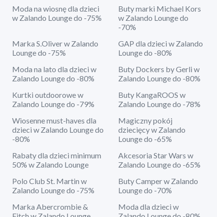
Moda na wiosnę dla dzieci
Buty marki Michael Kors
w Zalando Lounge do -75%
w Zalando Lounge do
-70%
Marka S.Oliver w Zalando
GAP dla dzieci w Zalando
Lounge do -75%
Lounge do -80%
Moda na lato dla dzieci w
Buty Dockers by Gerli w
Zalando Lounge do -80%
Zalando Lounge do -80%
Kurtki outdoorowe w
Buty KangaROOS w
Zalando Lounge do -79%
Zalando Lounge do -78%
Wiosenne must-haves dla
Magiczny pokój
dzieci w Zalando Lounge do
dziecięcy w Zalando
-80%
Lounge do -65%
Rabaty dla dzieci minimum
Akcesoria Star Wars w
50% w Zalando Lounge
Zalando Lounge do -65%
Polo Club St. Martin w
Buty Camper w Zalando
Zalando Lounge do -75%
Lounge do -70%
Marka Abercrombie &
Moda dla dzieci w
Fitch w Zalando Lounge
Zalando Lounge do -80%