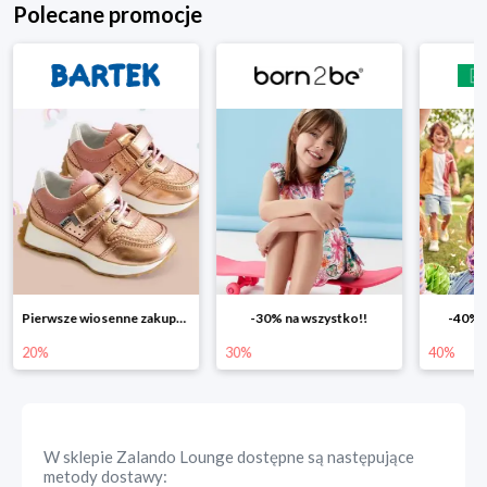
Polecane promocje
Pierwsze wiosenne zakupy -20%
-30% na wszystko!!
-40% na dr
0%
30%
40%
W sklepie
Zalando Lounge
dostępne są następujące
metody dostawy: