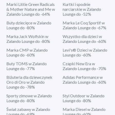
Marki Little Green Radicals
Kurtki i spodnie
& Mother Nature and Me w
narciarskie w Zalando
Zalando Lounge do -64%
Lounge do -52%
Buty dziecięce w Zalando
Marka Le Coq Sportif w
Lounge do -80%
Zalando Lounge do -67%
Marka Jack Wolfskin w
Wszystko dla dzieci w
Zalando Lounge do -80%
Zalando Lounge do -60%
Marka CMP w Zalando
Levi's® Dzieci w Zalando
Lounge do -60%
Lounge do -60%
Buty TOMS w Zalando
Czapki New Era w
Lounge do -77%
Zalando Lounge do -70%
Biżuteria dla dziewczynek
Adidas Performance w
Oro di Oro w Zalando
Zalando Lounge do -60%
Lounge do -78%
Sporty zimowe w Zalando
Styl Outdoor w Zalando
Lounge do -80%
Lounge do -80%
Świat zabawy w Zalando
Marka Diesel w Zalando
Lounge do -69%
Lounge do -60%