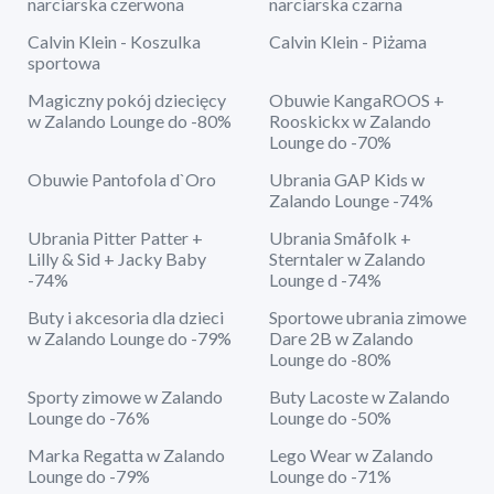
narciarska czerwona
narciarska czarna
Calvin Klein - Koszulka
Calvin Klein - Piżama
sportowa
Magiczny pokój dziecięcy
Obuwie KangaROOS +
w Zalando Lounge do -80%
Rooskickx w Zalando
Lounge do -70%
Obuwie Pantofola d`Oro
Ubrania GAP Kids w
Zalando Lounge -74%
Ubrania Pitter Patter +
Ubrania Småfolk +
Lilly & Sid + Jacky Baby
Sterntaler w Zalando
-74%
Lounge d -74%
Buty i akcesoria dla dzieci
Sportowe ubrania zimowe
w Zalando Lounge do -79%
Dare 2B w Zalando
Lounge do -80%
Sporty zimowe w Zalando
Buty Lacoste w Zalando
Lounge do -76%
Lounge do -50%
Marka Regatta w Zalando
Lego Wear w Zalando
Lounge do -79%
Lounge do -71%