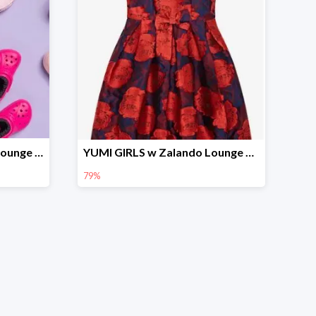
Marca Crocs w Zalando Lounge do -76%
YUMI GIRLS w Zalando Lounge do -79%
79%