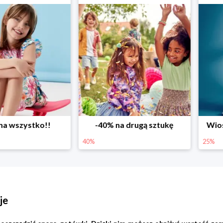
ystko!!
-40% na drugą sztukę
Wiosenne r
40%
25%
je