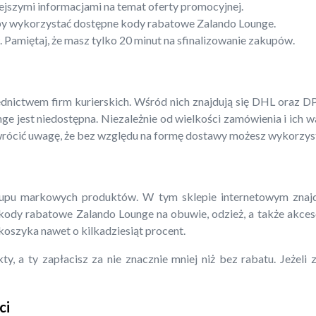
ejszymi informacjami na temat oferty promocyjnej.
”, by wykorzystać dostępne kody rabatowe Zalando Lounge.
 Pamiętaj, że masz tylko 20 minut na sfinalizowanie zakupów.
ictwem firm kurierskich. Wśród nich znajdują się DHL oraz DP
e jest niedostępna. Niezależnie od wielkości zamówienia i ich wa
ócić uwagę, że bez względu na formę dostawy możesz wykorzys
pu markowych produktów. W tym sklepie internetowym znajdzie
e kody rabatowe Zalando Lounge na obuwie, odzież, a także akces
oszyka nawet o kilkadziesiąt procent.
, a ty zapłacisz za nie znacznie mniej niż bez rabatu. Jeżeli
ci