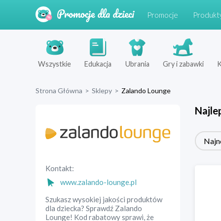
Promocje
Produkt
Wszystkie
Edukacja
Ubrania
Gry i zabawki
K
Strona Główna
>
Sklepy
>
Zalando Lounge
Najle
Najn
Kontakt:
www.zalando-lounge.pl
Szukasz wysokiej jakości produktów
dla dziecka? Sprawdź Zalando
Lounge! Kod rabatowy sprawi, że