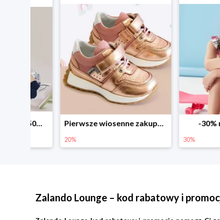
Sezonowe obniżki do -50% w Zalando
Pierwsze wiosenne zakupy -20%
-30% na wsz
20%
30%
Zalando Lounge – kod rabatowy i promoc