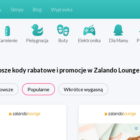
y
Sklepy
Blog
Wyprawka
armienie
Pielęgnacja
Buty
Elektronika
Dla Mamy
P
psze kody rabatowe i promocje w
Zalando Lounge
owsze
Popularne
Wkrótce wygasną