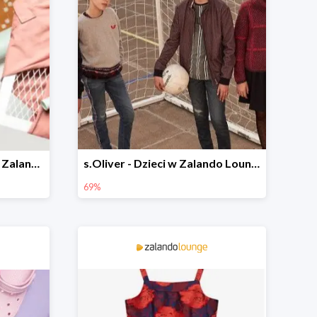
Domowy styl dla dzieci w Zalando Lounge do -75%
s.Oliver - Dzieci w Zalando Lounge do -77%
69%