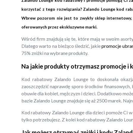
Zalando Lounge kod rabatowy i promocje pomogą Ci zao
korzystać z tego rozwiązania? Zalando Lounge kod raba
Wbrew pozorom nie jest to zwykły sklep internetowy, 
oferowanych przez ekskluzywne marki.
Wśród firm znajdują się te, które mają w swoim asort
Dlatego warto na bieżąco śledzić, jakie
promocje ubrani
75% zniżki na wybrane produkty.
Na jakie produkty otrzymasz promocje i
Kod rabatowy Zalando Lounge to doskonała okazja
zaoszczędzić naprawdę sporo środków finansowych, kt
obuwie dla kobiet, mężczyzn i dzieci. Dodatkowo może
bazie Zalando Lounge znajduje się aż 2500 marek. Naj
Kod rabatowy Zalando Lounge dla dzieci pomoże Ci w
tylko potrzebujesz. Z kolei kod rabatowy Zalando Lou
Jak możesz otrzymać zniżki i kody Zalan