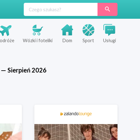
odróże
Wózki i foteliki
Dom
Sport
Usługi
—
Sierpień
2026