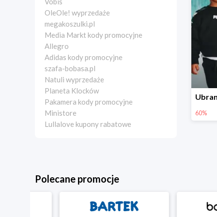
Vobis
OleOle! wyprzedaże
megakoszulki.pl
Media Markt kody promocyjne
Allegro
Adidas kody promocyjne
szafa-bobasa.pl
Natuli wyprzedaże
Planeta Klocków
Pakamera kody promocyjne
Ministore
60%
Lullalove kupony rabatowe
Polecane promocje