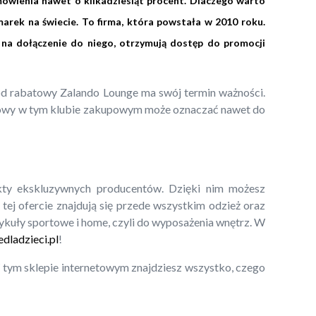
ówienia nawet o kilkadziesiąt procent. Dlaczego warto
arek na świecie. To firma, która powstała w 2010 roku.
 na dołączenie do niego, otrzymują dostęp do promocji
 kod rabatowy Zalando Lounge ma swój termin ważności.
towy w tym klubie zakupowym może oznaczać nawet do
kty ekskluzywnych producentów. Dzięki nim możesz
ej ofercie znajdują się przede wszystkim odzież oraz
ykuły sportowe i home, czyli do wyposażenia wnętrz. W
dladzieci.pl
!
tym sklepie internetowym znajdziesz wszystko, czego