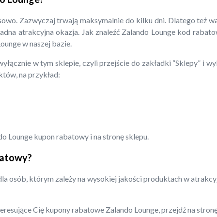
sowo. Zazwyczaj trwają maksymalnie do kilku dni. Dlatego też w
żadna atrakcyjna okazja. Jak znaleźć Zalando Lounge kod rabato
Lounge w naszej bazie.
wyłącznie w tym sklepie, czyli przejście do zakładki “Sklepy” i 
uktów, na przykład:
do Lounge kupon rabatowy i na stronę sklepu.
batowy?
la osób, którym zależy na wysokiej jakości produktach w atrakc
nteresujące Cię kupony rabatowe Zalando Lounge, przejdź na stron