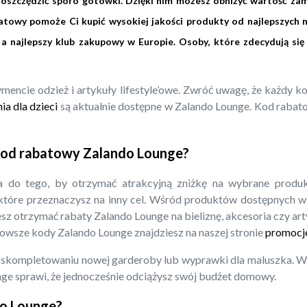
szczędzić sporo gotówki. Dzięki nim możesz obniżyć wartość zam
towy pomoże Ci kupić wysokiej jakości produkty od najlepszych m
a najlepszy klub zakupowy w Europie. Osoby, które zdecydują się
ymencie odzież i artykuły lifestyle’owe. Zwróć uwagę, że każdy
a dla dzieci
są aktualnie dostępne w Zalando Lounge. Kod raba
 kod rabatowy Zalando Lounge?
 do tego, by otrzymać atrakcyjną zniżkę na wybrane produ
óre przeznaczysz na inny cel. Wśród produktów dostępnych w t
sz otrzymać rabaty Zalando Lounge na bieliznę, akcesoria czy art
nowsze kody Zalando Lounge znajdziesz na naszej stronie
promocje
 skompletowaniu nowej garderoby lub wyprawki dla maluszka. W 
nge sprawi, że jednocześnie odciążysz swój budżet domowy.
do Lounge?