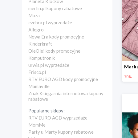
Planeta Klocków
merlin.pl kupony rabatowe
Muza
ezebra.pl wyprzedaże
Allegro
Nowa Era kody promocyjne
Kinderkraft
OleOle! kody promocyjne
Komputronik
urwis.pl wyprzedaże
Frisco.pl
70%
RTV EURO AGD kody promocyjne
Mamaville
Znak Księgarnia internetowa kupony
rabatowe
Popularne sklepy:
RTV EURO AGD wyprzedaże
MomMe
Party u Marty kupony rabatowe