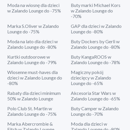
Moda na wiosnę dla dzieci
Buty marki Michael Kors
w Zalando Lounge do -75%
w Zalando Lounge do
-70%
Marka S.Oliver w Zalando
GAP dla dzieci w Zalando
Lounge do -75%
Lounge do -80%
Moda na lato dla dzieci w
Buty Dockers by Gerli w
Zalando Lounge do -80%
Zalando Lounge do -80%
Kurtki outdoorowe w
Buty KangaROOS w
Zalando Lounge do -79%
Zalando Lounge do -78%
Wiosenne must-haves dla
Magiczny pokój
dzieci w Zalando Lounge do
dziecięcy w Zalando
-80%
Lounge do -65%
Rabaty dla dzieci minimum
Akcesoria Star Wars w
50% w Zalando Lounge
Zalando Lounge do -65%
Polo Club St. Martin w
Buty Camper w Zalando
Zalando Lounge do -75%
Lounge do -70%
Marka Abercrombie &
Moda dla dzieci w
Fitch w Zalando Lounge
Zalando Lounge do -80%