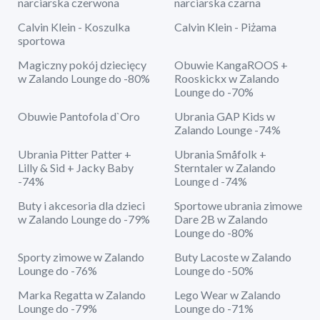
narciarska czerwona
narciarska czarna
Calvin Klein - Koszulka
Calvin Klein - Piżama
sportowa
Magiczny pokój dziecięcy
Obuwie KangaROOS +
w Zalando Lounge do -80%
Rooskickx w Zalando
Lounge do -70%
Obuwie Pantofola d`Oro
Ubrania GAP Kids w
Zalando Lounge -74%
Ubrania Pitter Patter +
Ubrania Småfolk +
Lilly & Sid + Jacky Baby
Sterntaler w Zalando
-74%
Lounge d -74%
Buty i akcesoria dla dzieci
Sportowe ubrania zimowe
w Zalando Lounge do -79%
Dare 2B w Zalando
Lounge do -80%
Sporty zimowe w Zalando
Buty Lacoste w Zalando
Lounge do -76%
Lounge do -50%
Marka Regatta w Zalando
Lego Wear w Zalando
Lounge do -79%
Lounge do -71%