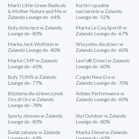
Marki Little Green Radicals
Kurtki i spodnie
& Mother Nature and Me w
narciarskie w Zalando
Zalando Lounge do -64%
Lounge do -52%
Buty dziecięce w Zalando
Marka Le Coq Sportif w
Lounge do -80%
Zalando Lounge do -67%
Marka Jack Wolfskin w
Wszystko dla dzieci w
Zalando Lounge do -80%
Zalando Lounge do -60%
Marka CMP w Zalando
Levi's® Dzieci w Zalando
Lounge do -60%
Lounge do -60%
Buty TOMS w Zalando
Czapki New Era w
Lounge do -77%
Zalando Lounge do -70%
Biżuteria dla dziewczynek
Adidas Performance w
Oro di Oro w Zalando
Zalando Lounge do -60%
Lounge do -78%
Sporty zimowe w Zalando
Styl Outdoor w Zalando
Lounge do -80%
Lounge do -80%
Świat zabawy w Zalando
Marka Diesel w Zalando
Lounge do -69%
Lounge do -60%