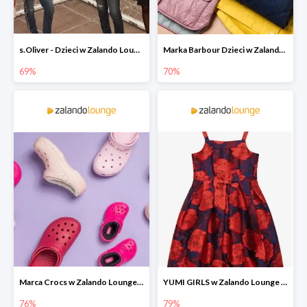
s.Oliver - Dzieci w Zalando Lounge do -77%
Marka Barbour Dzieci w Zalando Lounge do -70%
69%
70%
Marca Crocs w Zalando Lounge do -76%
YUMI GIRLS w Zalando Lounge do -79%
76%
79%