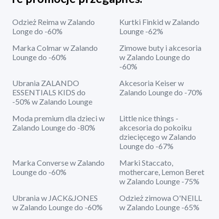
Odzież Reima w Zalando
Kurtki Finkid w Zalando
Longe do -60%
Lounge -62%
Marka Colmar w Zalando
Zimowe buty i akcesoria
Lounge do -60%
w Zalando Lounge do
-60%
Ubrania ZALANDO
Akcesoria Keiser w
ESSENTIALS KIDS do
Zalando Lounge do -70%
-50% w Zalando Lounge
Moda premium dla dzieci w
Little nice things -
Zalando Lounge do -80%
akcesoria do pokoiku
dziecięcego w Zalando
Lounge do -67%
Marka Converse w Zalando
Marki Staccato,
Lounge do -60%
mothercare, Lemon Beret
w Zalando Lounge -75%
Ubrania w JACK&JONES
Odzież zimowa O'NEILL
w Zalando Lounge do -60%
w Zalando Lounge -65%