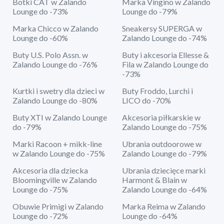
Botki CAT w Zalando
Marka Vingino w Zalando
Lounge do -73%
Lounge do -79%
Marka Chicco w Zalando
Sneakersy SUPERGA w
Lounge do -60%
Zalando Lounge do -74%
Buty U.S. Polo Assn. w
Buty i akcesoria Ellesse &
Zalando Lounge do -76%
Fila w Zalando Lounge do
-73%
Kurtki i swetry dla dzieci w
Buty Froddo, Lurchi i
Zalando Lounge do -80%
LICO do -70%
Buty XTI w Zalando Lounge
Akcesoria piłkarskie w
do -79%
Zalando Lounge do -75%
Marki Racoon + mikk-line
Ubrania outdoorowe w
w Zalando Lounge do -75%
Zalando Lounge do -79%
Akcesoria dla dziecka
Ubrania dziecięce marki
Bloomingville w Zalando
Harmont & Blain w
Lounge do -75%
Zalando Lounge do -64%
Obuwie Primigi w Zalando
Marka Reima w Zalando
Lounge do -72%
Lounge do -64%