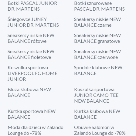
Botki PASCAL JUNIOR
Botki sznurowane
DR. MARTENS
PASCAL DR. MARTENS
Śniegowce JUNEY
Sneakersy niskie NEW
JUNIOR DR. MARTENS
BALANCE czarne
Sneakersy niskie NEW
Sneakersy niskie NEW
BALANCE różowe
BALANCE granatowe
Sneakersy niskie NEW
Sneakersy niskie NEW
BALANCE fioletowe
BALANCE czerwone
Koszulka sportowa
Spodnie klubowe NEW
LIVERPOOL FC HOME
BALANCE
JUNIOR
Bluza klubowa NEW
Koszulka sportowa
BALANCE
JUNIOR CAMO TEE
NEW BALANCE
Kurtka sportowa NEW
Kurtka klubowa NEW
BALANCE
BALANCE
Moda dla dzieci w Zalando
Obuwie Salomon w
Lounge do -78%
Zalando Lounge do -78%