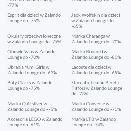
-77%
Esprit dla dzieci w Zalando
Jack Wolfskin dla dzieci
Lounge do -75%
w Zalando Lounge do
-65%
Okulary przeciwsłoneczne
Marka Charanga w
w Zalando Lounge do -79%
Zalando Lounge do -70%
Obuwie Vans w Zalando
Marka Brunotti w
Lounge do -70%
Zalando Lounge do -80%
Ubrania Yumi Girls w
Lacoste dla dzieci w
Zalando Lounge do -63%
Zalando Lounge do -69%
Buty Clarks w Zalando
Staccato, Lemon Beret i
Lounge do -75%
Tiffosi w Zalando Lounge
do -73%
Marka Quiksilver w
Marka Converse w
Zalando Lounge do -75%
Zalando Lounge do -70%
Akcesoria LEGO w Zalando
Marka LTB w Zalando
Lounge do -61%
Lounge do -74%