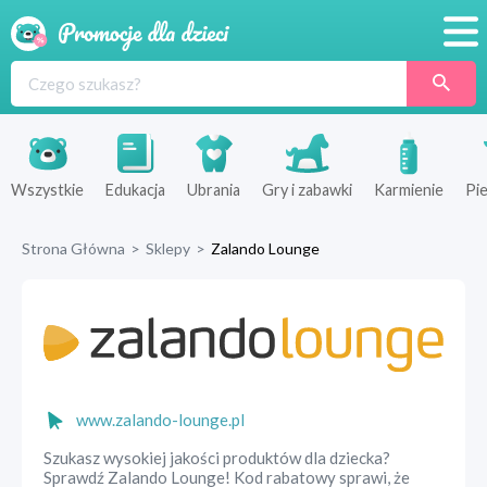
Promocje
Produkty
Sklepy
Wszystkie
Edukacja
Ubrania
Gry i zabawki
Karmienie
Pie
Blog
Strona Główna
>
Sklepy
>
Zalando Lounge
Wyprawka
www.zalando-lounge.pl
Szukasz wysokiej jakości produktów dla dziecka?
Sprawdź Zalando Lounge! Kod rabatowy sprawi, że