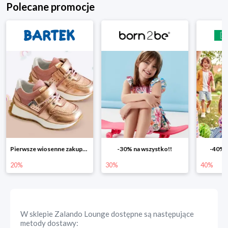
Polecane promocje
Pierwsze wiosenne zakupy -20%
-30% na wszystko!!
-40% n
20%
30%
40%
W sklepie
Zalando Lounge
dostępne są następujące
metody dostawy: