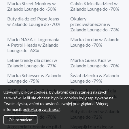
Marka Street Monkey w
Calvin Klein dla dzieci w
Zalando Lounge do -50%
Zalando Lounge do -70%
Buty dla dzieci Pepe Jeans
Okulary
w Zalando Lounge do -70%
przeciwsłoneczne w
Zalando Lounge do -73%
Marki NASA + Logomania
Marka Jordan w Zalando
+ Petrol Heads w Zalando
Lounge do -70%
Lounge do -63%
Letnie trendy dla dzieci w
Marka Guess Kids w
Zalando Lounge do -77%
Zalando Lounge do -70%
Marka Schiesser w Zalando
Świat dziecka w Zalando
Lounge do -75%
Lounge do -79%
GAP dla dzieci w Zalando
Eleganckie sukienki dla
Używamy plików cookies, by ułatwić korzystanie z naszych
Lounge do -75%
dziewczynek w Zalando
serwisów. Jeśli nie chcesz, by pliki cookies były zapisywane na
Lounge do -75%
Twoim dysku, zmień ustawienia swojej przeglądarki. Więcej
informacji:
polityka prywatności
.
Buty Birkenstock w
Buty dla dzieci w Zalando
Zalando Lounge do -70%
Lounge do -72%
Ok, rozumiem
Akcesoria i ubrania do piłki
Napapijri dla dzieci w