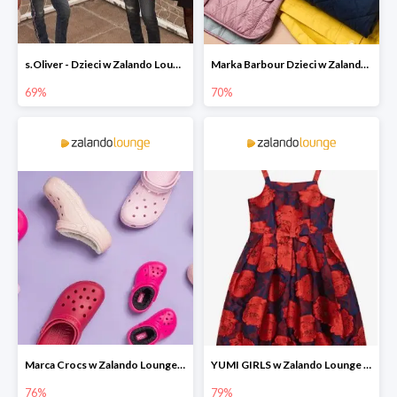
s.Oliver - Dzieci w Zalando Lounge do -77%
Marka Barbour Dzieci w Zalando Lounge do -70%
69%
70%
Marca Crocs w Zalando Lounge do -76%
YUMI GIRLS w Zalando Lounge do -79%
76%
79%