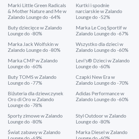
Marki Little Green Radicals
Kurtki i spodnie
& Mother Nature and Me w
narciarskie w Zalando
Zalando Lounge do -64%
Lounge do -52%
Buty dziecięce w Zalando
Marka Le Coq Sportif w
Lounge do -80%
Zalando Lounge do -67%
Marka Jack Wolfskin w
Wszystko dla dzieci w
Zalando Lounge do -80%
Zalando Lounge do -60%
Marka CMP w Zalando
Levi's® Dzieci w Zalando
Lounge do -60%
Lounge do -60%
Buty TOMS w Zalando
Czapki New Era w
Lounge do -77%
Zalando Lounge do -70%
Biżuteria dla dziewczynek
Adidas Performance w
Oro di Oro w Zalando
Zalando Lounge do -60%
Lounge do -78%
Sporty zimowe w Zalando
Styl Outdoor w Zalando
Lounge do -80%
Lounge do -80%
Świat zabawy w Zalando
Marka Diesel w Zalando
Lounge do -69%
Lounge do -60%