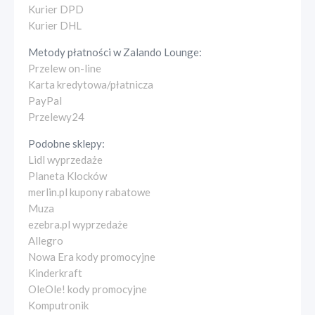
Kurier DPD
Kurier DHL
Metody płatności w
Zalando Lounge
:
Przelew on-line
Karta kredytowa/płatnicza
PayPal
Przelewy24
Podobne sklepy:
Lidl wyprzedaże
Planeta Klocków
merlin.pl kupony rabatowe
Muza
ezebra.pl wyprzedaże
Allegro
Nowa Era kody promocyjne
Kinderkraft
OleOle! kody promocyjne
Komputronik