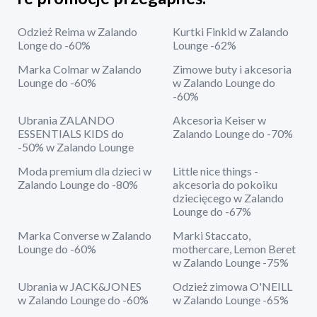
Odzież Reima w Zalando
Kurtki Finkid w Zalando
Longe do -60%
Lounge -62%
Marka Colmar w Zalando
Zimowe buty i akcesoria
Lounge do -60%
w Zalando Lounge do
-60%
Ubrania ZALANDO
Akcesoria Keiser w
ESSENTIALS KIDS do
Zalando Lounge do -70%
-50% w Zalando Lounge
Moda premium dla dzieci w
Little nice things -
Zalando Lounge do -80%
akcesoria do pokoiku
dziecięcego w Zalando
Lounge do -67%
Marka Converse w Zalando
Marki Staccato,
Lounge do -60%
mothercare, Lemon Beret
w Zalando Lounge -75%
Ubrania w JACK&JONES
Odzież zimowa O'NEILL
w Zalando Lounge do -60%
w Zalando Lounge -65%