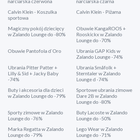
narciarska czerwona
narciarska czarna
Calvin Klein - Koszulka
Calvin Klein - Piżama
sportowa
Magiczny pokój dziecięcy
Obuwie KangaROOS +
w Zalando Lounge do -80%
Rooskickx w Zalando
Lounge do -70%
Obuwie Pantofola d`Oro
Ubrania GAP Kids w
Zalando Lounge -74%
Ubrania Pitter Patter +
Ubrania Småfolk +
Lilly & Sid + Jacky Baby
Sterntaler w Zalando
-74%
Lounge d -74%
Buty i akcesoria dla dzieci
Sportowe ubrania zimowe
w Zalando Lounge do -79%
Dare 2B w Zalando
Lounge do -80%
Sporty zimowe w Zalando
Buty Lacoste w Zalando
Lounge do -76%
Lounge do -50%
Marka Regatta w Zalando
Lego Wear w Zalando
Lounge do -79%
Lounge do -71%