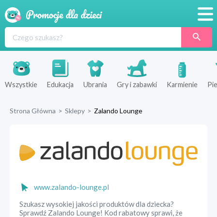
Promocje
Produkty
Sklepy
Wszystkie
Edukacja
Ubrania
Gry i zabawki
Karmienie
Pie
Blog
Strona Główna
>
Sklepy
>
Zalando Lounge
Wyprawka
www.zalando-lounge.pl
Szukasz wysokiej jakości produktów dla dziecka?
Sprawdź Zalando Lounge! Kod rabatowy sprawi, że