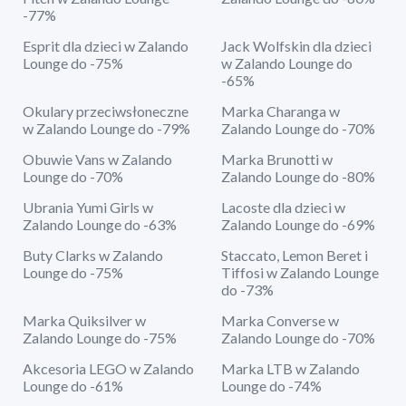
-77%
Esprit dla dzieci w Zalando
Jack Wolfskin dla dzieci
Lounge do -75%
w Zalando Lounge do
-65%
Okulary przeciwsłoneczne
Marka Charanga w
w Zalando Lounge do -79%
Zalando Lounge do -70%
Obuwie Vans w Zalando
Marka Brunotti w
Lounge do -70%
Zalando Lounge do -80%
Ubrania Yumi Girls w
Lacoste dla dzieci w
Zalando Lounge do -63%
Zalando Lounge do -69%
Buty Clarks w Zalando
Staccato, Lemon Beret i
Lounge do -75%
Tiffosi w Zalando Lounge
do -73%
Marka Quiksilver w
Marka Converse w
Zalando Lounge do -75%
Zalando Lounge do -70%
Akcesoria LEGO w Zalando
Marka LTB w Zalando
Lounge do -61%
Lounge do -74%