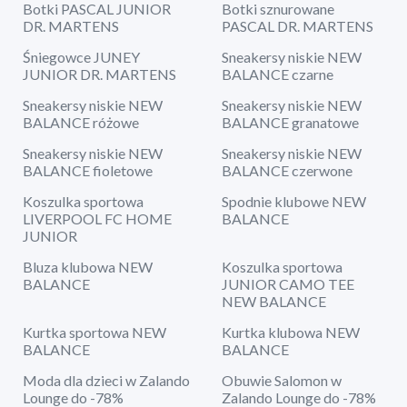
Botki PASCAL JUNIOR
Botki sznurowane
DR. MARTENS
PASCAL DR. MARTENS
Śniegowce JUNEY
Sneakersy niskie NEW
JUNIOR DR. MARTENS
BALANCE czarne
Sneakersy niskie NEW
Sneakersy niskie NEW
BALANCE różowe
BALANCE granatowe
Sneakersy niskie NEW
Sneakersy niskie NEW
BALANCE fioletowe
BALANCE czerwone
Koszulka sportowa
Spodnie klubowe NEW
LIVERPOOL FC HOME
BALANCE
JUNIOR
Bluza klubowa NEW
Koszulka sportowa
BALANCE
JUNIOR CAMO TEE
NEW BALANCE
Kurtka sportowa NEW
Kurtka klubowa NEW
BALANCE
BALANCE
Moda dla dzieci w Zalando
Obuwie Salomon w
Lounge do -78%
Zalando Lounge do -78%