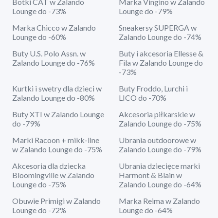
Botki CAT w Zalando
Marka Vingino w Zalando
Lounge do -73%
Lounge do -79%
Marka Chicco w Zalando
Sneakersy SUPERGA w
Lounge do -60%
Zalando Lounge do -74%
Buty U.S. Polo Assn. w
Buty i akcesoria Ellesse &
Zalando Lounge do -76%
Fila w Zalando Lounge do
-73%
Kurtki i swetry dla dzieci w
Buty Froddo, Lurchi i
Zalando Lounge do -80%
LICO do -70%
Buty XTI w Zalando Lounge
Akcesoria piłkarskie w
do -79%
Zalando Lounge do -75%
Marki Racoon + mikk-line
Ubrania outdoorowe w
w Zalando Lounge do -75%
Zalando Lounge do -79%
Akcesoria dla dziecka
Ubrania dziecięce marki
Bloomingville w Zalando
Harmont & Blain w
Lounge do -75%
Zalando Lounge do -64%
Obuwie Primigi w Zalando
Marka Reima w Zalando
Lounge do -72%
Lounge do -64%