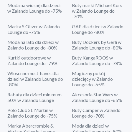
Moda na wiosnę dla dzieci
Buty marki Michael Kors
w Zalando Lounge do -75%
w Zalando Lounge do
-70%
Marka S.Oliver w Zalando
GAP dla dzieci w Zalando
Lounge do -75%
Lounge do -80%
Moda na lato dla dzieci w
Buty Dockers by Gerli w
Zalando Lounge do -80%
Zalando Lounge do -80%
Kurtki outdoorowe w
Buty KangaROOS w
Zalando Lounge do -79%
Zalando Lounge do -78%
Wiosenne must-haves dla
Magiczny pokój
dzieci w Zalando Lounge do
dziecięcy w Zalando
-80%
Lounge do -65%
Rabaty dla dzieci minimum
Akcesoria Star Wars w
50% w Zalando Lounge
Zalando Lounge do -65%
Polo Club St. Martin w
Buty Camper w Zalando
Zalando Lounge do -75%
Lounge do -70%
Marka Abercrombie &
Moda dla dzieci w
Fitch w Zalando Lounge
Zalando Lounge do -80%