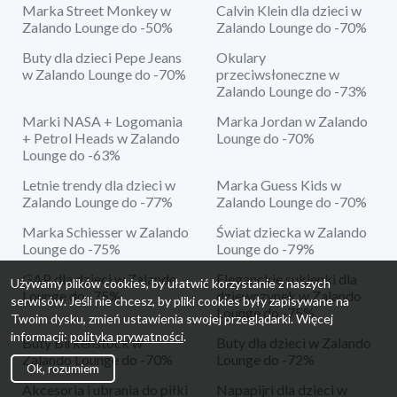
Marka Street Monkey w
Calvin Klein dla dzieci w
Zalando Lounge do -50%
Zalando Lounge do -70%
Buty dla dzieci Pepe Jeans
Okulary
w Zalando Lounge do -70%
przeciwsłoneczne w
Zalando Lounge do -73%
Marki NASA + Logomania
Marka Jordan w Zalando
+ Petrol Heads w Zalando
Lounge do -70%
Lounge do -63%
Letnie trendy dla dzieci w
Marka Guess Kids w
Zalando Lounge do -77%
Zalando Lounge do -70%
Marka Schiesser w Zalando
Świat dziecka w Zalando
Lounge do -75%
Lounge do -79%
GAP dla dzieci w Zalando
Eleganckie sukienki dla
Używamy plików cookies, by ułatwić korzystanie z naszych
Lounge do -75%
dziewczynek w Zalando
serwisów. Jeśli nie chcesz, by pliki cookies były zapisywane na
Lounge do -75%
Twoim dysku, zmień ustawienia swojej przeglądarki. Więcej
informacji:
polityka prywatności
.
Buty Birkenstock w
Buty dla dzieci w Zalando
Zalando Lounge do -70%
Lounge do -72%
Ok, rozumiem
Akcesoria i ubrania do piłki
Napapijri dla dzieci w