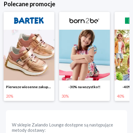
Polecane promocje
Pierwsze wiosenne zakupy -20%
-30% na wszystko!!
-40% n
20%
30%
40%
W sklepie
Zalando Lounge
dostępne są następujące
metody dostawy: