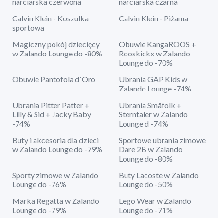
narciarska czerwona
narciarska czarna
Calvin Klein - Koszulka
Calvin Klein - Piżama
sportowa
Magiczny pokój dziecięcy
Obuwie KangaROOS +
w Zalando Lounge do -80%
Rooskickx w Zalando
Lounge do -70%
Obuwie Pantofola d`Oro
Ubrania GAP Kids w
Zalando Lounge -74%
Ubrania Pitter Patter +
Ubrania Småfolk +
Lilly & Sid + Jacky Baby
Sterntaler w Zalando
-74%
Lounge d -74%
Buty i akcesoria dla dzieci
Sportowe ubrania zimowe
w Zalando Lounge do -79%
Dare 2B w Zalando
Lounge do -80%
Sporty zimowe w Zalando
Buty Lacoste w Zalando
Lounge do -76%
Lounge do -50%
Marka Regatta w Zalando
Lego Wear w Zalando
Lounge do -79%
Lounge do -71%