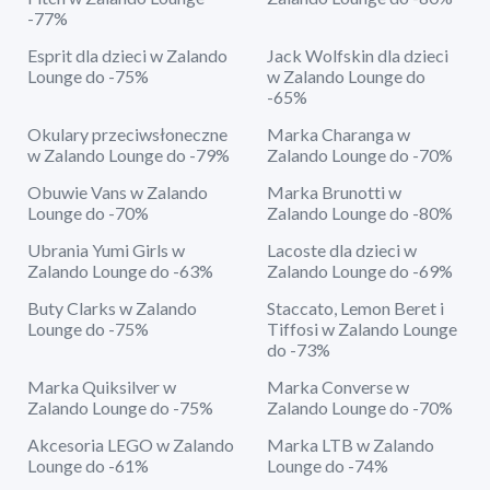
-77%
Esprit dla dzieci w Zalando
Jack Wolfskin dla dzieci
Lounge do -75%
w Zalando Lounge do
-65%
Okulary przeciwsłoneczne
Marka Charanga w
w Zalando Lounge do -79%
Zalando Lounge do -70%
Obuwie Vans w Zalando
Marka Brunotti w
Lounge do -70%
Zalando Lounge do -80%
Ubrania Yumi Girls w
Lacoste dla dzieci w
Zalando Lounge do -63%
Zalando Lounge do -69%
Buty Clarks w Zalando
Staccato, Lemon Beret i
Lounge do -75%
Tiffosi w Zalando Lounge
do -73%
Marka Quiksilver w
Marka Converse w
Zalando Lounge do -75%
Zalando Lounge do -70%
Akcesoria LEGO w Zalando
Marka LTB w Zalando
Lounge do -61%
Lounge do -74%