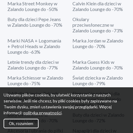
Marka Street Monkey w
Calvin Klein dla dzieci w
Zalando Lounge do -50%
Zalando Lounge do -70%
Buty dla dzieci Pepe Jeans
Okulary
w Zalando Lounge do -70%
przeciwsłoneczne w
Zalando Lounge do -73%
Marki NASA + Logomania
Marka Jordan w Zalando
+ Petrol Heads w Zalando
Lounge do -70%
Lounge do -63%
Letnie trendy dla dzieci w
Marka Guess Kids w
Zalando Lounge do -77%
Zalando Lounge do -70%
Marka Schiesser w Zalando
Świat dziecka w Zalando
Lounge do -75%
Lounge do -79%
GAP dla dzieci w Zalando
Eleganckie sukienki dla
Używamy plików cookies, by ułatwić korzystanie z naszych
Lounge do -75%
dziewczynek w Zalando
serwisów. Jeśli nie chcesz, by pliki cookies były zapisywane na
Lounge do -75%
Twoim dysku, zmień ustawienia swojej przeglądarki. Więcej
informacji:
polityka prywatności
.
Buty Birkenstock w
Buty dla dzieci w Zalando
Zalando Lounge do -70%
Lounge do -72%
Ok, rozumiem
Akcesoria i ubrania do piłki
Napapijri dla dzieci w