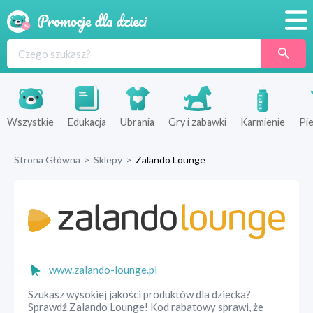
Promocje
Produkty
Sklepy
Wszystkie
Edukacja
Ubrania
Gry i zabawki
Karmienie
Pie
Blog
Strona Główna
>
Sklepy
>
Zalando Lounge
Wyprawka
www.zalando-lounge.pl
Szukasz wysokiej jakości produktów dla dziecka?
Sprawdź Zalando Lounge! Kod rabatowy sprawi, że