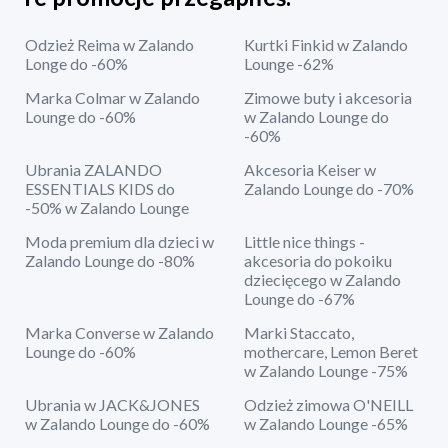
Odzież Reima w Zalando
Kurtki Finkid w Zalando
Longe do -60%
Lounge -62%
Marka Colmar w Zalando
Zimowe buty i akcesoria
Lounge do -60%
w Zalando Lounge do
-60%
Ubrania ZALANDO
Akcesoria Keiser w
ESSENTIALS KIDS do
Zalando Lounge do -70%
-50% w Zalando Lounge
Moda premium dla dzieci w
Little nice things -
Zalando Lounge do -80%
akcesoria do pokoiku
dziecięcego w Zalando
Lounge do -67%
Marka Converse w Zalando
Marki Staccato,
Lounge do -60%
mothercare, Lemon Beret
w Zalando Lounge -75%
Ubrania w JACK&JONES
Odzież zimowa O'NEILL
w Zalando Lounge do -60%
w Zalando Lounge -65%