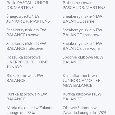
Botki PASCAL JUNIOR
Botki sznurowane
DR. MARTENS
PASCAL DR. MARTENS
Śniegowce JUNEY
Sneakersy niskie NEW
JUNIOR DR. MARTENS
BALANCE czarne
Sneakersy niskie NEW
Sneakersy niskie NEW
BALANCE różowe
BALANCE granatowe
Sneakersy niskie NEW
Sneakersy niskie NEW
BALANCE fioletowe
BALANCE czerwone
Koszulka sportowa
Spodnie klubowe NEW
LIVERPOOL FC HOME
BALANCE
JUNIOR
Bluza klubowa NEW
Koszulka sportowa
BALANCE
JUNIOR CAMO TEE
NEW BALANCE
Kurtka sportowa NEW
Kurtka klubowa NEW
BALANCE
BALANCE
Moda dla dzieci w Zalando
Obuwie Salomon w
Lounge do -78%
Zalando Lounge do -78%