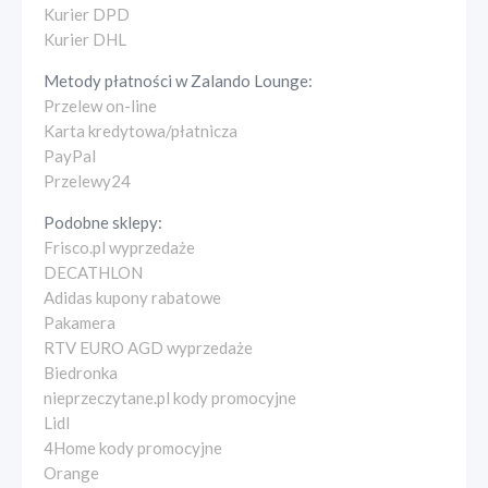
Kurier DPD
Kurier DHL
Metody płatności w
Zalando Lounge
:
Przelew on-line
Karta kredytowa/płatnicza
PayPal
Przelewy24
Podobne sklepy:
Frisco.pl wyprzedaże
DECATHLON
Adidas kupony rabatowe
Pakamera
RTV EURO AGD wyprzedaże
Biedronka
nieprzeczytane.pl kody promocyjne
Lidl
4Home kody promocyjne
Orange