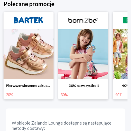
Polecane promocje
-30% na wszystko!!
-40% na drugą sztukę
Wiosenn
30%
40%
25%
W sklepie
Zalando Lounge
dostępne są następujące
metody dostawy: