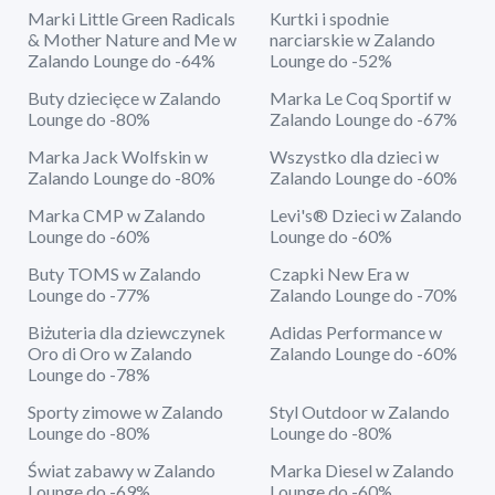
Marki Little Green Radicals
Kurtki i spodnie
& Mother Nature and Me w
narciarskie w Zalando
Zalando Lounge do -64%
Lounge do -52%
Buty dziecięce w Zalando
Marka Le Coq Sportif w
Lounge do -80%
Zalando Lounge do -67%
Marka Jack Wolfskin w
Wszystko dla dzieci w
Zalando Lounge do -80%
Zalando Lounge do -60%
Marka CMP w Zalando
Levi's® Dzieci w Zalando
Lounge do -60%
Lounge do -60%
Buty TOMS w Zalando
Czapki New Era w
Lounge do -77%
Zalando Lounge do -70%
Biżuteria dla dziewczynek
Adidas Performance w
Oro di Oro w Zalando
Zalando Lounge do -60%
Lounge do -78%
Sporty zimowe w Zalando
Styl Outdoor w Zalando
Lounge do -80%
Lounge do -80%
Świat zabawy w Zalando
Marka Diesel w Zalando
Lounge do -69%
Lounge do -60%