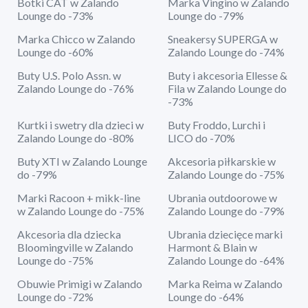
Botki CAT w Zalando
Marka Vingino w Zalando
Lounge do -73%
Lounge do -79%
Marka Chicco w Zalando
Sneakersy SUPERGA w
Lounge do -60%
Zalando Lounge do -74%
Buty U.S. Polo Assn. w
Buty i akcesoria Ellesse &
Zalando Lounge do -76%
Fila w Zalando Lounge do
-73%
Kurtki i swetry dla dzieci w
Buty Froddo, Lurchi i
Zalando Lounge do -80%
LICO do -70%
Buty XTI w Zalando Lounge
Akcesoria piłkarskie w
do -79%
Zalando Lounge do -75%
Marki Racoon + mikk-line
Ubrania outdoorowe w
w Zalando Lounge do -75%
Zalando Lounge do -79%
Akcesoria dla dziecka
Ubrania dziecięce marki
Bloomingville w Zalando
Harmont & Blain w
Lounge do -75%
Zalando Lounge do -64%
Obuwie Primigi w Zalando
Marka Reima w Zalando
Lounge do -72%
Lounge do -64%