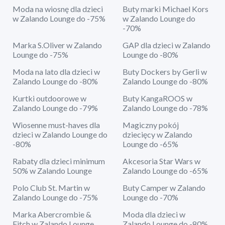
Moda na wiosnę dla dzieci
Buty marki Michael Kors
w Zalando Lounge do -75%
w Zalando Lounge do
-70%
Marka S.Oliver w Zalando
GAP dla dzieci w Zalando
Lounge do -75%
Lounge do -80%
Moda na lato dla dzieci w
Buty Dockers by Gerli w
Zalando Lounge do -80%
Zalando Lounge do -80%
Kurtki outdoorowe w
Buty KangaROOS w
Zalando Lounge do -79%
Zalando Lounge do -78%
Wiosenne must-haves dla
Magiczny pokój
dzieci w Zalando Lounge do
dziecięcy w Zalando
-80%
Lounge do -65%
Rabaty dla dzieci minimum
Akcesoria Star Wars w
50% w Zalando Lounge
Zalando Lounge do -65%
Polo Club St. Martin w
Buty Camper w Zalando
Zalando Lounge do -75%
Lounge do -70%
Marka Abercrombie &
Moda dla dzieci w
Fitch w Zalando Lounge
Zalando Lounge do -80%