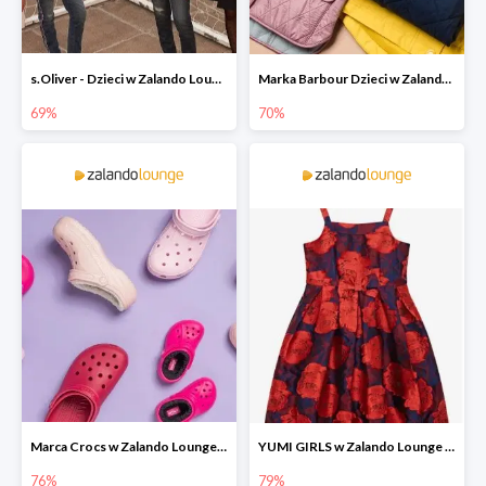
s.Oliver - Dzieci w Zalando Lounge do -77%
Marka Barbour Dzieci w Zalando Lounge do -70%
69%
70%
Marca Crocs w Zalando Lounge do -76%
YUMI GIRLS w Zalando Lounge do -79%
76%
79%