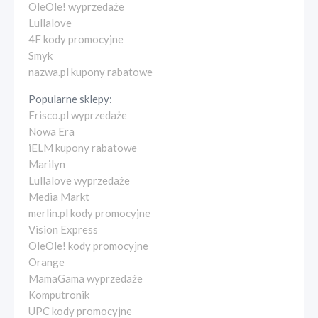
OleOle! wyprzedaże
Lullalove
4F kody promocyjne
Smyk
nazwa.pl kupony rabatowe
Popularne sklepy:
Frisco.pl wyprzedaże
Nowa Era
iELM kupony rabatowe
Marilyn
Lullalove wyprzedaże
Media Markt
merlin.pl kody promocyjne
Vision Express
OleOle! kody promocyjne
Orange
MamaGama wyprzedaże
Komputronik
UPC kody promocyjne