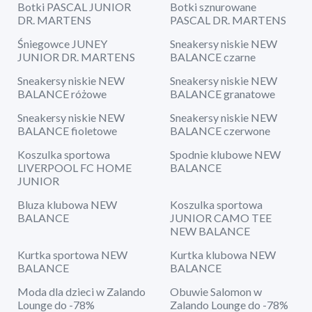
Botki PASCAL JUNIOR
Botki sznurowane
DR. MARTENS
PASCAL DR. MARTENS
Śniegowce JUNEY
Sneakersy niskie NEW
JUNIOR DR. MARTENS
BALANCE czarne
Sneakersy niskie NEW
Sneakersy niskie NEW
BALANCE różowe
BALANCE granatowe
Sneakersy niskie NEW
Sneakersy niskie NEW
BALANCE fioletowe
BALANCE czerwone
Koszulka sportowa
Spodnie klubowe NEW
LIVERPOOL FC HOME
BALANCE
JUNIOR
Bluza klubowa NEW
Koszulka sportowa
BALANCE
JUNIOR CAMO TEE
NEW BALANCE
Kurtka sportowa NEW
Kurtka klubowa NEW
BALANCE
BALANCE
Moda dla dzieci w Zalando
Obuwie Salomon w
Lounge do -78%
Zalando Lounge do -78%