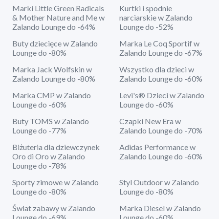
Marki Little Green Radicals
Kurtki i spodnie
& Mother Nature and Me w
narciarskie w Zalando
Zalando Lounge do -64%
Lounge do -52%
Buty dziecięce w Zalando
Marka Le Coq Sportif w
Lounge do -80%
Zalando Lounge do -67%
Marka Jack Wolfskin w
Wszystko dla dzieci w
Zalando Lounge do -80%
Zalando Lounge do -60%
Marka CMP w Zalando
Levi's® Dzieci w Zalando
Lounge do -60%
Lounge do -60%
Buty TOMS w Zalando
Czapki New Era w
Lounge do -77%
Zalando Lounge do -70%
Biżuteria dla dziewczynek
Adidas Performance w
Oro di Oro w Zalando
Zalando Lounge do -60%
Lounge do -78%
Sporty zimowe w Zalando
Styl Outdoor w Zalando
Lounge do -80%
Lounge do -80%
Świat zabawy w Zalando
Marka Diesel w Zalando
Lounge do -69%
Lounge do -60%