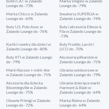
Botki CAT w Zalando
Marka Vingino w Zalando
Lounge do -73%
Lounge do -79%
Marka Chicco w Zalando
Sneakersy SUPERGA w
Lounge do -60%
Zalando Lounge do -74%
Buty U.S. Polo Assn. w
Buty i akcesoria Ellesse &
Zalando Lounge do -76%
Fila w Zalando Lounge do
-73%
Kurtki i swetry dla dzieci w
Buty Froddo, Lurchi i
Zalando Lounge do -80%
LICO do -70%
Buty XTI w Zalando Lounge
Akcesoria piłkarskie w
do -79%
Zalando Lounge do -75%
Marki Racoon + mikk-line
Ubrania outdoorowe w
w Zalando Lounge do -75%
Zalando Lounge do -79%
Akcesoria dla dziecka
Ubrania dziecięce marki
Bloomingville w Zalando
Harmont & Blain w
Lounge do -75%
Zalando Lounge do -64%
Obuwie Primigi w Zalando
Marka Reima w Zalando
Lounge do -72%
Lounge do -64%