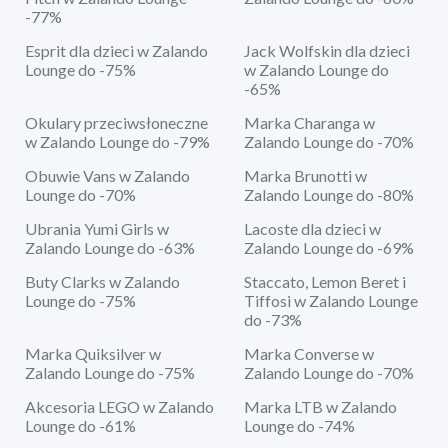
-77%
Esprit dla dzieci w Zalando
Jack Wolfskin dla dzieci
Lounge do -75%
w Zalando Lounge do
-65%
Okulary przeciwsłoneczne
Marka Charanga w
w Zalando Lounge do -79%
Zalando Lounge do -70%
Obuwie Vans w Zalando
Marka Brunotti w
Lounge do -70%
Zalando Lounge do -80%
Ubrania Yumi Girls w
Lacoste dla dzieci w
Zalando Lounge do -63%
Zalando Lounge do -69%
Buty Clarks w Zalando
Staccato, Lemon Beret i
Lounge do -75%
Tiffosi w Zalando Lounge
do -73%
Marka Quiksilver w
Marka Converse w
Zalando Lounge do -75%
Zalando Lounge do -70%
Akcesoria LEGO w Zalando
Marka LTB w Zalando
Lounge do -61%
Lounge do -74%