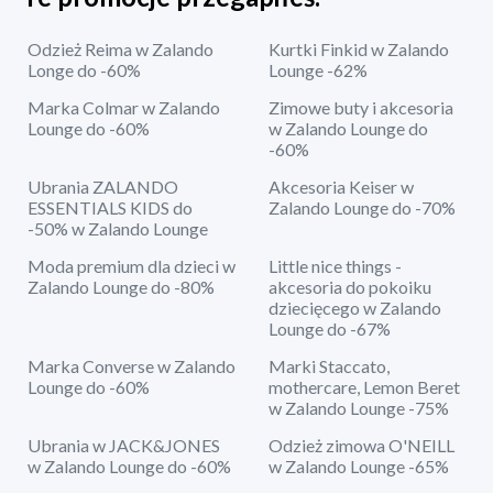
Odzież Reima w Zalando
Kurtki Finkid w Zalando
Longe do -60%
Lounge -62%
Marka Colmar w Zalando
Zimowe buty i akcesoria
Lounge do -60%
w Zalando Lounge do
-60%
Ubrania ZALANDO
Akcesoria Keiser w
ESSENTIALS KIDS do
Zalando Lounge do -70%
-50% w Zalando Lounge
Moda premium dla dzieci w
Little nice things -
Zalando Lounge do -80%
akcesoria do pokoiku
dziecięcego w Zalando
Lounge do -67%
Marka Converse w Zalando
Marki Staccato,
Lounge do -60%
mothercare, Lemon Beret
w Zalando Lounge -75%
Ubrania w JACK&JONES
Odzież zimowa O'NEILL
w Zalando Lounge do -60%
w Zalando Lounge -65%