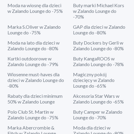
Moda na wiosnę dla dzieci
Buty marki Michael Kors
w Zalando Lounge do -75%
w Zalando Lounge do
-70%
Marka S.Oliver w Zalando
GAP dla dzieci w Zalando
Lounge do -75%
Lounge do -80%
Moda na lato dla dzieci w
Buty Dockers by Gerli w
Zalando Lounge do -80%
Zalando Lounge do -80%
Kurtki outdoorowe w
Buty KangaROOS w
Zalando Lounge do -79%
Zalando Lounge do -78%
Wiosenne must-haves dla
Magiczny pokój
dzieci w Zalando Lounge do
dziecięcy w Zalando
-80%
Lounge do -65%
Rabaty dla dzieci minimum
Akcesoria Star Wars w
50% w Zalando Lounge
Zalando Lounge do -65%
Polo Club St. Martin w
Buty Camper w Zalando
Zalando Lounge do -75%
Lounge do -70%
Marka Abercrombie &
Moda dla dzieci w
Fitch w Zalando Lounge
Zalando Lounge do -80%