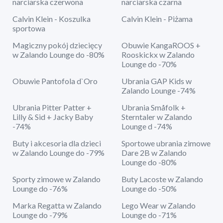
narciarska czerwona
narciarska czarna
Calvin Klein - Koszulka
Calvin Klein - Piżama
sportowa
Magiczny pokój dziecięcy
Obuwie KangaROOS +
w Zalando Lounge do -80%
Rooskickx w Zalando
Lounge do -70%
Obuwie Pantofola d`Oro
Ubrania GAP Kids w
Zalando Lounge -74%
Ubrania Pitter Patter +
Ubrania Småfolk +
Lilly & Sid + Jacky Baby
Sterntaler w Zalando
-74%
Lounge d -74%
Buty i akcesoria dla dzieci
Sportowe ubrania zimowe
w Zalando Lounge do -79%
Dare 2B w Zalando
Lounge do -80%
Sporty zimowe w Zalando
Buty Lacoste w Zalando
Lounge do -76%
Lounge do -50%
Marka Regatta w Zalando
Lego Wear w Zalando
Lounge do -79%
Lounge do -71%