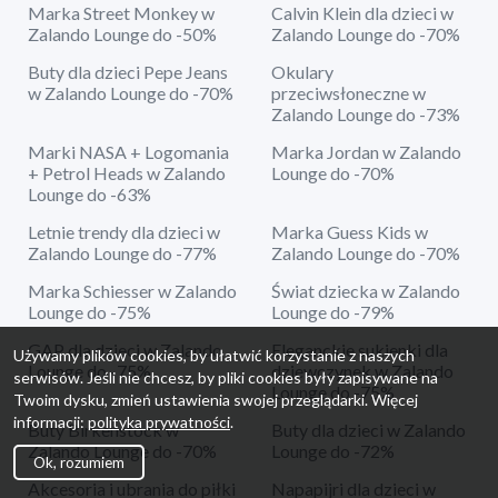
Marka Street Monkey w
Calvin Klein dla dzieci w
Zalando Lounge do -50%
Zalando Lounge do -70%
Buty dla dzieci Pepe Jeans
Okulary
w Zalando Lounge do -70%
przeciwsłoneczne w
Zalando Lounge do -73%
Marki NASA + Logomania
Marka Jordan w Zalando
+ Petrol Heads w Zalando
Lounge do -70%
Lounge do -63%
Letnie trendy dla dzieci w
Marka Guess Kids w
Zalando Lounge do -77%
Zalando Lounge do -70%
Marka Schiesser w Zalando
Świat dziecka w Zalando
Lounge do -75%
Lounge do -79%
GAP dla dzieci w Zalando
Eleganckie sukienki dla
Używamy plików cookies, by ułatwić korzystanie z naszych
Lounge do -75%
dziewczynek w Zalando
serwisów. Jeśli nie chcesz, by pliki cookies były zapisywane na
Lounge do -75%
Twoim dysku, zmień ustawienia swojej przeglądarki. Więcej
informacji:
polityka prywatności
.
Buty Birkenstock w
Buty dla dzieci w Zalando
Zalando Lounge do -70%
Lounge do -72%
Ok, rozumiem
Akcesoria i ubrania do piłki
Napapijri dla dzieci w