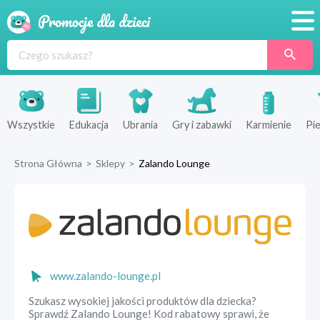
Promocje
Produkty
Sklepy
Wszystkie
Edukacja
Ubrania
Gry i zabawki
Karmienie
Pie
Blog
Strona Główna
>
Sklepy
>
Zalando Lounge
Wyprawka
www.zalando-lounge.pl
Szukasz wysokiej jakości produktów dla dziecka?
Sprawdź Zalando Lounge! Kod rabatowy sprawi, że