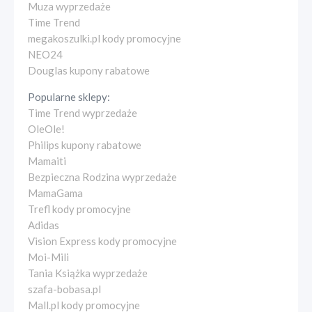
Muza wyprzedaże
Time Trend
megakoszulki.pl kody promocyjne
NEO24
Douglas kupony rabatowe
Popularne sklepy:
Time Trend wyprzedaże
OleOle!
Philips kupony rabatowe
Mamaiti
Bezpieczna Rodzina wyprzedaże
MamaGama
Trefl kody promocyjne
Adidas
Vision Express kody promocyjne
Moi-Mili
Tania Książka wyprzedaże
szafa-bobasa.pl
Mall.pl kody promocyjne