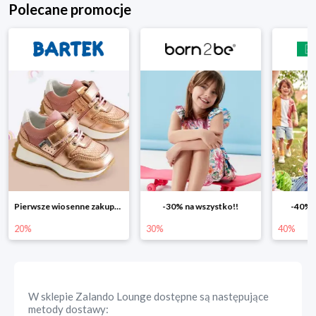
Polecane promocje
Pierwsze wiosenne zakupy -20%
-30% na wszystko!!
-40% n
20%
30%
40%
W sklepie
Zalando Lounge
dostępne są następujące
metody dostawy: