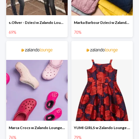
s.Oliver - Dzieci w Zalando Lounge do -77%
Marka Barbour Dzieci w Zalando Lounge do -70%
69%
70%
Marca Crocs w Zalando Lounge do -76%
YUMI GIRLS w Zalando Lounge do -79%
76%
79%