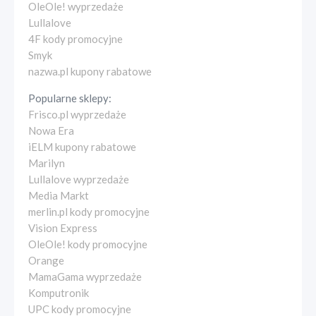
OleOle! wyprzedaże
Lullalove
4F kody promocyjne
Smyk
nazwa.pl kupony rabatowe
Popularne sklepy:
Frisco.pl wyprzedaże
Nowa Era
iELM kupony rabatowe
Marilyn
Lullalove wyprzedaże
Media Markt
merlin.pl kody promocyjne
Vision Express
OleOle! kody promocyjne
Orange
MamaGama wyprzedaże
Komputronik
UPC kody promocyjne