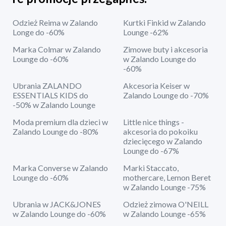
Odzież Reima w Zalando
Kurtki Finkid w Zalando
Longe do -60%
Lounge -62%
Marka Colmar w Zalando
Zimowe buty i akcesoria
Lounge do -60%
w Zalando Lounge do
-60%
Ubrania ZALANDO
Akcesoria Keiser w
ESSENTIALS KIDS do
Zalando Lounge do -70%
-50% w Zalando Lounge
Moda premium dla dzieci w
Little nice things -
Zalando Lounge do -80%
akcesoria do pokoiku
dziecięcego w Zalando
Lounge do -67%
Marka Converse w Zalando
Marki Staccato,
Lounge do -60%
mothercare, Lemon Beret
w Zalando Lounge -75%
Ubrania w JACK&JONES
Odzież zimowa O'NEILL
w Zalando Lounge do -60%
w Zalando Lounge -65%