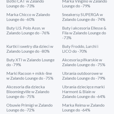
Botki CAT w Zalando
Marka Vingino w Zalando
Lounge do -73%
Lounge do -79%
Marka Chicco w Zalando
Sneakersy SUPERGA w
Lounge do -60%
Zalando Lounge do -74%
Buty U.S. Polo Assn. w
Buty i akcesoria Ellesse &
Zalando Lounge do -76%
Fila w Zalando Lounge do
-73%
Kurtki i swetry dla dzieci w
Buty Froddo, Lurchi i
Zalando Lounge do -80%
LICO do -70%
Buty XTI w Zalando Lounge
Akcesoria piłkarskie w
do -79%
Zalando Lounge do -75%
Marki Racoon + mikk-line
Ubrania outdoorowe w
w Zalando Lounge do -75%
Zalando Lounge do -79%
Akcesoria dla dziecka
Ubrania dziecięce marki
Bloomingville w Zalando
Harmont & Blain w
Lounge do -75%
Zalando Lounge do -64%
Obuwie Primigi w Zalando
Marka Reima w Zalando
Lounge do -72%
Lounge do -64%