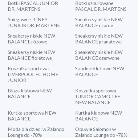
Botki PASCAL JUNIOR
Botki sznurowane
DR. MARTENS
PASCAL DR. MARTENS
Śniegowce JUNEY
Sneakersy niskie NEW
JUNIOR DR. MARTENS
BALANCE czarne
Sneakersy niskie NEW
Sneakersy niskie NEW
BALANCE różowe
BALANCE granatowe
Sneakersy niskie NEW
Sneakersy niskie NEW
BALANCE fioletowe
BALANCE czerwone
Koszulka sportowa
Spodnie klubowe NEW
LIVERPOOL FC HOME
BALANCE
JUNIOR
Bluza klubowa NEW
Koszulka sportowa
BALANCE
JUNIOR CAMO TEE
NEW BALANCE
Kurtka sportowa NEW
Kurtka klubowa NEW
BALANCE
BALANCE
Moda dla dzieci w Zalando
Obuwie Salomon w
Lounge do -78%
Zalando Lounge do -78%