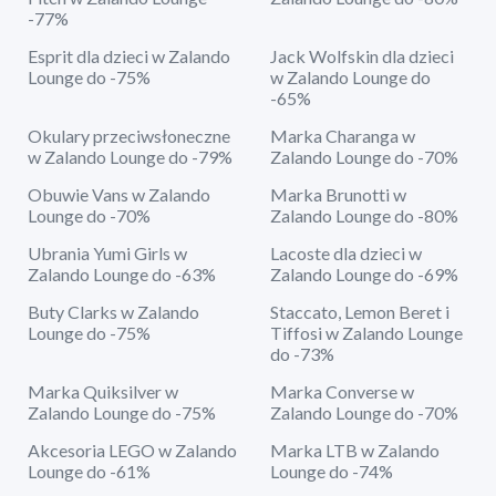
-77%
Esprit dla dzieci w Zalando
Jack Wolfskin dla dzieci
Lounge do -75%
w Zalando Lounge do
-65%
Okulary przeciwsłoneczne
Marka Charanga w
w Zalando Lounge do -79%
Zalando Lounge do -70%
Obuwie Vans w Zalando
Marka Brunotti w
Lounge do -70%
Zalando Lounge do -80%
Ubrania Yumi Girls w
Lacoste dla dzieci w
Zalando Lounge do -63%
Zalando Lounge do -69%
Buty Clarks w Zalando
Staccato, Lemon Beret i
Lounge do -75%
Tiffosi w Zalando Lounge
do -73%
Marka Quiksilver w
Marka Converse w
Zalando Lounge do -75%
Zalando Lounge do -70%
Akcesoria LEGO w Zalando
Marka LTB w Zalando
Lounge do -61%
Lounge do -74%