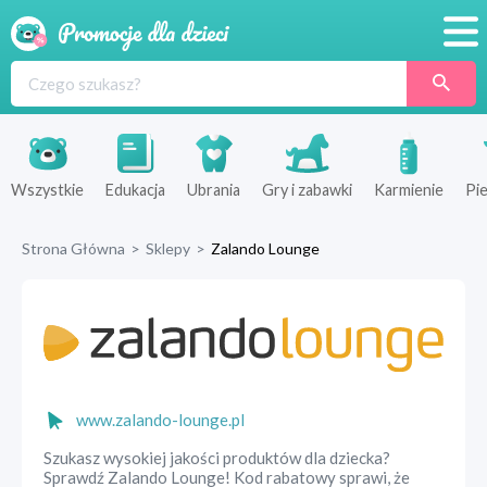
Promocje
Produkty
Sklepy
Wszystkie
Edukacja
Ubrania
Gry i zabawki
Karmienie
Pie
Blog
Strona Główna
>
Sklepy
>
Zalando Lounge
Wyprawka
www.zalando-lounge.pl
Szukasz wysokiej jakości produktów dla dziecka?
Sprawdź Zalando Lounge! Kod rabatowy sprawi, że