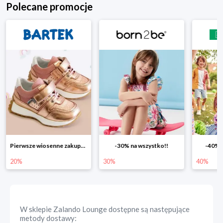
Polecane promocje
Pierwsze wiosenne zakupy -20%
-30% na wszystko!!
-40% n
20%
30%
40%
W sklepie
Zalando Lounge
dostępne są następujące
metody dostawy: