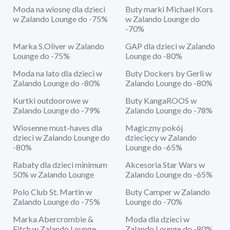
Moda na wiosnę dla dzieci
Buty marki Michael Kors
w Zalando Lounge do -75%
w Zalando Lounge do
-70%
Marka S.Oliver w Zalando
GAP dla dzieci w Zalando
Lounge do -75%
Lounge do -80%
Moda na lato dla dzieci w
Buty Dockers by Gerli w
Zalando Lounge do -80%
Zalando Lounge do -80%
Kurtki outdoorowe w
Buty KangaROOS w
Zalando Lounge do -79%
Zalando Lounge do -78%
Wiosenne must-haves dla
Magiczny pokój
dzieci w Zalando Lounge do
dziecięcy w Zalando
-80%
Lounge do -65%
Rabaty dla dzieci minimum
Akcesoria Star Wars w
50% w Zalando Lounge
Zalando Lounge do -65%
Polo Club St. Martin w
Buty Camper w Zalando
Zalando Lounge do -75%
Lounge do -70%
Marka Abercrombie &
Moda dla dzieci w
Fitch w Zalando Lounge
Zalando Lounge do -80%