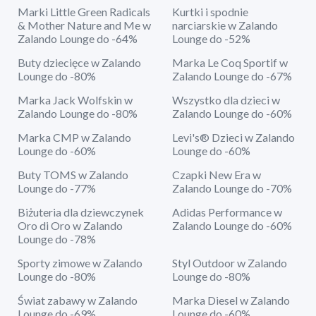
Marki Little Green Radicals
Kurtki i spodnie
& Mother Nature and Me w
narciarskie w Zalando
Zalando Lounge do -64%
Lounge do -52%
Buty dziecięce w Zalando
Marka Le Coq Sportif w
Lounge do -80%
Zalando Lounge do -67%
Marka Jack Wolfskin w
Wszystko dla dzieci w
Zalando Lounge do -80%
Zalando Lounge do -60%
Marka CMP w Zalando
Levi's® Dzieci w Zalando
Lounge do -60%
Lounge do -60%
Buty TOMS w Zalando
Czapki New Era w
Lounge do -77%
Zalando Lounge do -70%
Biżuteria dla dziewczynek
Adidas Performance w
Oro di Oro w Zalando
Zalando Lounge do -60%
Lounge do -78%
Sporty zimowe w Zalando
Styl Outdoor w Zalando
Lounge do -80%
Lounge do -80%
Świat zabawy w Zalando
Marka Diesel w Zalando
Lounge do -69%
Lounge do -60%