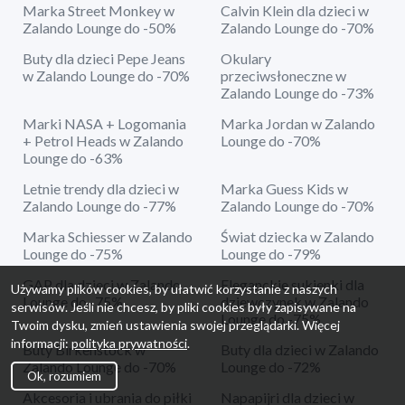
Marka Street Monkey w
Calvin Klein dla dzieci w
Zalando Lounge do -50%
Zalando Lounge do -70%
Buty dla dzieci Pepe Jeans
Okulary
w Zalando Lounge do -70%
przeciwsłoneczne w
Zalando Lounge do -73%
Marki NASA + Logomania
Marka Jordan w Zalando
+ Petrol Heads w Zalando
Lounge do -70%
Lounge do -63%
Letnie trendy dla dzieci w
Marka Guess Kids w
Zalando Lounge do -77%
Zalando Lounge do -70%
Marka Schiesser w Zalando
Świat dziecka w Zalando
Lounge do -75%
Lounge do -79%
GAP dla dzieci w Zalando
Eleganckie sukienki dla
Używamy plików cookies, by ułatwić korzystanie z naszych
Lounge do -75%
dziewczynek w Zalando
serwisów. Jeśli nie chcesz, by pliki cookies były zapisywane na
Lounge do -75%
Twoim dysku, zmień ustawienia swojej przeglądarki. Więcej
informacji:
polityka prywatności
.
Buty Birkenstock w
Buty dla dzieci w Zalando
Zalando Lounge do -70%
Lounge do -72%
Ok, rozumiem
Akcesoria i ubrania do piłki
Napapijri dla dzieci w