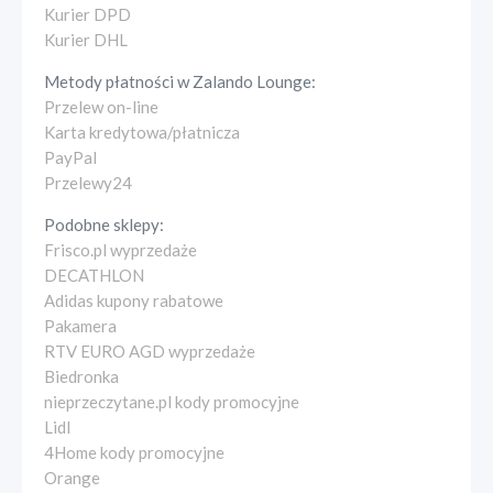
Kurier DPD
Kurier DHL
Metody płatności w
Zalando Lounge
:
Przelew on-line
Karta kredytowa/płatnicza
PayPal
Przelewy24
Podobne sklepy:
Frisco.pl wyprzedaże
DECATHLON
Adidas kupony rabatowe
Pakamera
RTV EURO AGD wyprzedaże
Biedronka
nieprzeczytane.pl kody promocyjne
Lidl
4Home kody promocyjne
Orange