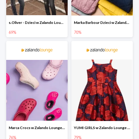
s.Oliver - Dzieci w Zalando Lounge do -77%
Marka Barbour Dzieci w Zalando Lounge do -70%
69%
70%
Marca Crocs w Zalando Lounge do -76%
YUMI GIRLS w Zalando Lounge do -79%
76%
79%