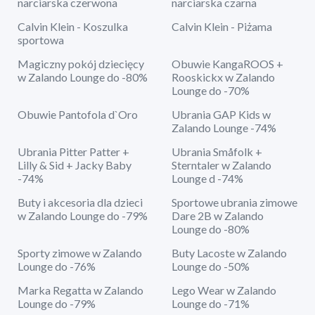
narciarska czerwona
narciarska czarna
Calvin Klein - Koszulka
Calvin Klein - Piżama
sportowa
Magiczny pokój dziecięcy
Obuwie KangaROOS +
w Zalando Lounge do -80%
Rooskickx w Zalando
Lounge do -70%
Obuwie Pantofola d`Oro
Ubrania GAP Kids w
Zalando Lounge -74%
Ubrania Pitter Patter +
Ubrania Småfolk +
Lilly & Sid + Jacky Baby
Sterntaler w Zalando
-74%
Lounge d -74%
Buty i akcesoria dla dzieci
Sportowe ubrania zimowe
w Zalando Lounge do -79%
Dare 2B w Zalando
Lounge do -80%
Sporty zimowe w Zalando
Buty Lacoste w Zalando
Lounge do -76%
Lounge do -50%
Marka Regatta w Zalando
Lego Wear w Zalando
Lounge do -79%
Lounge do -71%