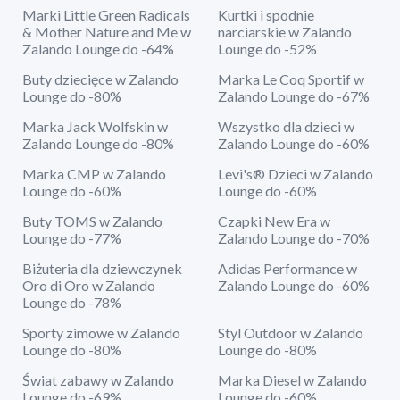
Marki Little Green Radicals
Kurtki i spodnie
& Mother Nature and Me w
narciarskie w Zalando
Zalando Lounge do -64%
Lounge do -52%
Buty dziecięce w Zalando
Marka Le Coq Sportif w
Lounge do -80%
Zalando Lounge do -67%
Marka Jack Wolfskin w
Wszystko dla dzieci w
Zalando Lounge do -80%
Zalando Lounge do -60%
Marka CMP w Zalando
Levi's® Dzieci w Zalando
Lounge do -60%
Lounge do -60%
Buty TOMS w Zalando
Czapki New Era w
Lounge do -77%
Zalando Lounge do -70%
Biżuteria dla dziewczynek
Adidas Performance w
Oro di Oro w Zalando
Zalando Lounge do -60%
Lounge do -78%
Sporty zimowe w Zalando
Styl Outdoor w Zalando
Lounge do -80%
Lounge do -80%
Świat zabawy w Zalando
Marka Diesel w Zalando
Lounge do -69%
Lounge do -60%