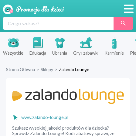
Promocje
Produkty
Sklepy
Wszystkie
Edukacja
Ubrania
Gry i zabawki
Karmienie
Pie
Blog
Strona Główna
>
Sklepy
>
Zalando Lounge
Wyprawka
www.zalando-lounge.pl
Szukasz wysokiej jakości produktów dla dziecka?
Sprawdź Zalando Lounge! Kod rabatowy sprawi, że