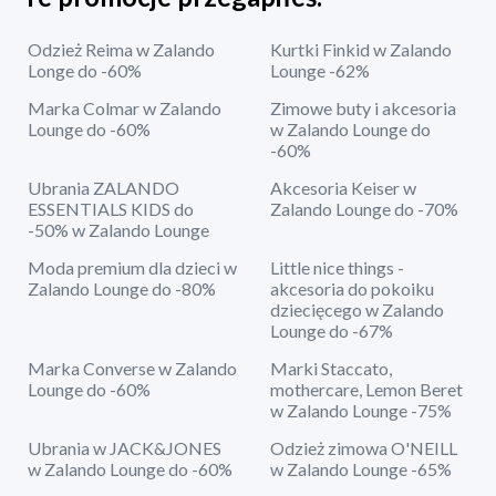
Odzież Reima w Zalando
Kurtki Finkid w Zalando
Longe do -60%
Lounge -62%
Marka Colmar w Zalando
Zimowe buty i akcesoria
Lounge do -60%
w Zalando Lounge do
-60%
Ubrania ZALANDO
Akcesoria Keiser w
ESSENTIALS KIDS do
Zalando Lounge do -70%
-50% w Zalando Lounge
Moda premium dla dzieci w
Little nice things -
Zalando Lounge do -80%
akcesoria do pokoiku
dziecięcego w Zalando
Lounge do -67%
Marka Converse w Zalando
Marki Staccato,
Lounge do -60%
mothercare, Lemon Beret
w Zalando Lounge -75%
Ubrania w JACK&JONES
Odzież zimowa O'NEILL
w Zalando Lounge do -60%
w Zalando Lounge -65%