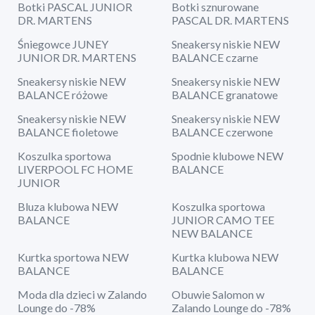
Botki PASCAL JUNIOR
Botki sznurowane
DR. MARTENS
PASCAL DR. MARTENS
Śniegowce JUNEY
Sneakersy niskie NEW
JUNIOR DR. MARTENS
BALANCE czarne
Sneakersy niskie NEW
Sneakersy niskie NEW
BALANCE różowe
BALANCE granatowe
Sneakersy niskie NEW
Sneakersy niskie NEW
BALANCE fioletowe
BALANCE czerwone
Koszulka sportowa
Spodnie klubowe NEW
LIVERPOOL FC HOME
BALANCE
JUNIOR
Bluza klubowa NEW
Koszulka sportowa
BALANCE
JUNIOR CAMO TEE
NEW BALANCE
Kurtka sportowa NEW
Kurtka klubowa NEW
BALANCE
BALANCE
Moda dla dzieci w Zalando
Obuwie Salomon w
Lounge do -78%
Zalando Lounge do -78%