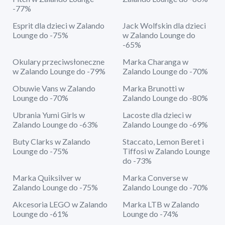
-77%
Esprit dla dzieci w Zalando
Jack Wolfskin dla dzieci
Lounge do -75%
w Zalando Lounge do
-65%
Okulary przeciwsłoneczne
Marka Charanga w
w Zalando Lounge do -79%
Zalando Lounge do -70%
Obuwie Vans w Zalando
Marka Brunotti w
Lounge do -70%
Zalando Lounge do -80%
Ubrania Yumi Girls w
Lacoste dla dzieci w
Zalando Lounge do -63%
Zalando Lounge do -69%
Buty Clarks w Zalando
Staccato, Lemon Beret i
Lounge do -75%
Tiffosi w Zalando Lounge
do -73%
Marka Quiksilver w
Marka Converse w
Zalando Lounge do -75%
Zalando Lounge do -70%
Akcesoria LEGO w Zalando
Marka LTB w Zalando
Lounge do -61%
Lounge do -74%