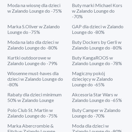
Moda na wiosnę dla dzieci
Buty marki Michael Kors
w Zalando Lounge do -75%
w Zalando Lounge do
-70%
Marka S.Oliver w Zalando
GAP dla dzieci w Zalando
Lounge do -75%
Lounge do -80%
Moda na lato dla dzieci w
Buty Dockers by Gerli w
Zalando Lounge do -80%
Zalando Lounge do -80%
Kurtki outdoorowe w
Buty KangaROOS w
Zalando Lounge do -79%
Zalando Lounge do -78%
Wiosenne must-haves dla
Magiczny pokój
dzieci w Zalando Lounge do
dziecięcy w Zalando
-80%
Lounge do -65%
Rabaty dla dzieci minimum
Akcesoria Star Wars w
50% w Zalando Lounge
Zalando Lounge do -65%
Polo Club St. Martin w
Buty Camper w Zalando
Zalando Lounge do -75%
Lounge do -70%
Marka Abercrombie &
Moda dla dzieci w
Fitch w Zalando Lounge
Zalando Lounge do -80%