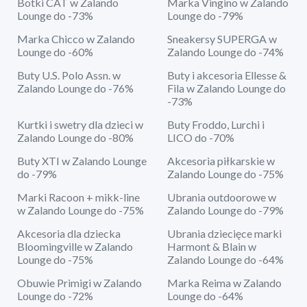
Botki CAT w Zalando
Marka Vingino w Zalando
Lounge do -73%
Lounge do -79%
Marka Chicco w Zalando
Sneakersy SUPERGA w
Lounge do -60%
Zalando Lounge do -74%
Buty U.S. Polo Assn. w
Buty i akcesoria Ellesse &
Zalando Lounge do -76%
Fila w Zalando Lounge do
-73%
Kurtki i swetry dla dzieci w
Buty Froddo, Lurchi i
Zalando Lounge do -80%
LICO do -70%
Buty XTI w Zalando Lounge
Akcesoria piłkarskie w
do -79%
Zalando Lounge do -75%
Marki Racoon + mikk-line
Ubrania outdoorowe w
w Zalando Lounge do -75%
Zalando Lounge do -79%
Akcesoria dla dziecka
Ubrania dziecięce marki
Bloomingville w Zalando
Harmont & Blain w
Lounge do -75%
Zalando Lounge do -64%
Obuwie Primigi w Zalando
Marka Reima w Zalando
Lounge do -72%
Lounge do -64%