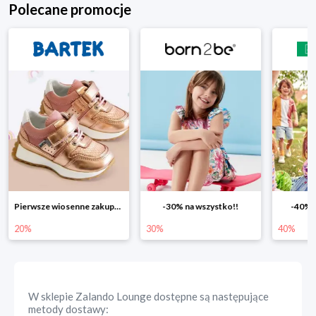
Polecane promocje
Pierwsze wiosenne zakupy -20%
-30% na wszystko!!
-40% n
20%
30%
40%
W sklepie
Zalando Lounge
dostępne są następujące
metody dostawy: