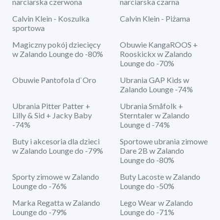
narciarska czerwona
narciarska czarna
Calvin Klein - Koszulka
Calvin Klein - Piżama
sportowa
Magiczny pokój dziecięcy
Obuwie KangaROOS +
w Zalando Lounge do -80%
Rooskickx w Zalando
Lounge do -70%
Obuwie Pantofola d`Oro
Ubrania GAP Kids w
Zalando Lounge -74%
Ubrania Pitter Patter +
Ubrania Småfolk +
Lilly & Sid + Jacky Baby
Sterntaler w Zalando
-74%
Lounge d -74%
Buty i akcesoria dla dzieci
Sportowe ubrania zimowe
w Zalando Lounge do -79%
Dare 2B w Zalando
Lounge do -80%
Sporty zimowe w Zalando
Buty Lacoste w Zalando
Lounge do -76%
Lounge do -50%
Marka Regatta w Zalando
Lego Wear w Zalando
Lounge do -79%
Lounge do -71%