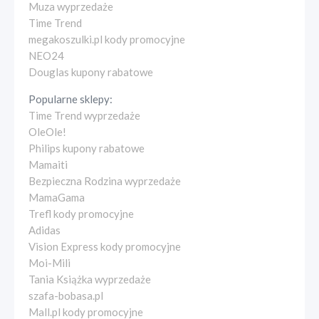
Muza wyprzedaże
Time Trend
megakoszulki.pl kody promocyjne
NEO24
Douglas kupony rabatowe
Popularne sklepy:
Time Trend wyprzedaże
OleOle!
Philips kupony rabatowe
Mamaiti
Bezpieczna Rodzina wyprzedaże
MamaGama
Trefl kody promocyjne
Adidas
Vision Express kody promocyjne
Moi-Mili
Tania Książka wyprzedaże
szafa-bobasa.pl
Mall.pl kody promocyjne