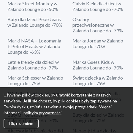
Marka Street Monkey w
Calvin Klein dla dzieci w
Zalando Lounge do -50%
Zalando Lounge do -70%
Buty dla dzieci Pepe Jeans
Okulary
w Zalando Lounge do -70%
przeciwsłoneczne w
Zalando Lounge do -73%
Marki NASA + Logomania
Marka Jordan w Zalando
+ Petrol Heads w Zalando
Lounge do -70%
Lounge do -63%
Letnie trendy dla dzieci w
Marka Guess Kids w
Zalando Lounge do -77%
Zalando Lounge do -70%
Marka Schiesser w Zalando
Świat dziecka w Zalando
Lounge do -75%
Lounge do -79%
GAP dla dzieci w Zalando
Eleganckie sukienki dla
Używamy plików cookies, by ułatwić korzystanie z naszych
Lounge do -75%
dziewczynek w Zalando
serwisów. Jeśli nie chcesz, by pliki cookies były zapisywane na
Lounge do -75%
Twoim dysku, zmień ustawienia swojej przeglądarki. Więcej
informacji:
polityka prywatności
.
Buty Birkenstock w
Buty dla dzieci w Zalando
Zalando Lounge do -70%
Lounge do -72%
Ok, rozumiem
Akcesoria i ubrania do piłki
Napapijri dla dzieci w