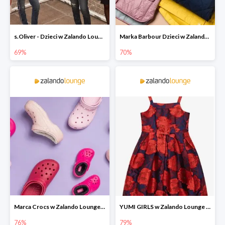
s.Oliver - Dzieci w Zalando Lounge do -77%
Marka Barbour Dzieci w Zalando Lounge do -70%
69%
70%
Marca Crocs w Zalando Lounge do -76%
YUMI GIRLS w Zalando Lounge do -79%
76%
79%