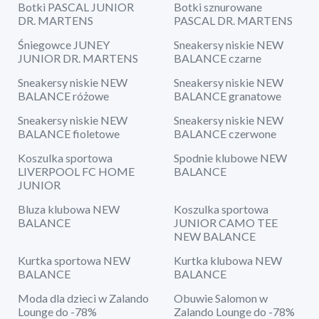
Botki PASCAL JUNIOR
Botki sznurowane
DR. MARTENS
PASCAL DR. MARTENS
Śniegowce JUNEY
Sneakersy niskie NEW
JUNIOR DR. MARTENS
BALANCE czarne
Sneakersy niskie NEW
Sneakersy niskie NEW
BALANCE różowe
BALANCE granatowe
Sneakersy niskie NEW
Sneakersy niskie NEW
BALANCE fioletowe
BALANCE czerwone
Koszulka sportowa
Spodnie klubowe NEW
LIVERPOOL FC HOME
BALANCE
JUNIOR
Bluza klubowa NEW
Koszulka sportowa
BALANCE
JUNIOR CAMO TEE
NEW BALANCE
Kurtka sportowa NEW
Kurtka klubowa NEW
BALANCE
BALANCE
Moda dla dzieci w Zalando
Obuwie Salomon w
Lounge do -78%
Zalando Lounge do -78%