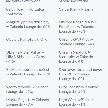
narciarska czerwona
narciarska czarna
Calvin Klein - Koszulka
Calvin Klein - Piżama
sportowa
Magiczny pokój dziecięcy
Obuwie KangaROOS +
w Zalando Lounge do -80%
Rooskickx w Zalando
Lounge do -70%
Obuwie Pantofola d`Oro
Ubrania GAP Kids w
Zalando Lounge -74%
Ubrania Pitter Patter +
Ubrania Småfolk +
Lilly & Sid + Jacky Baby
Sterntaler w Zalando
-74%
Lounge d -74%
Buty i akcesoria dla dzieci
Sportowe ubrania zimowe
w Zalando Lounge do -79%
Dare 2B w Zalando
Lounge do -80%
Sporty zimowe w Zalando
Buty Lacoste w Zalando
Lounge do -76%
Lounge do -50%
Marka Regatta w Zalando
Lego Wear w Zalando
Lounge do -79%
Lounge do -71%