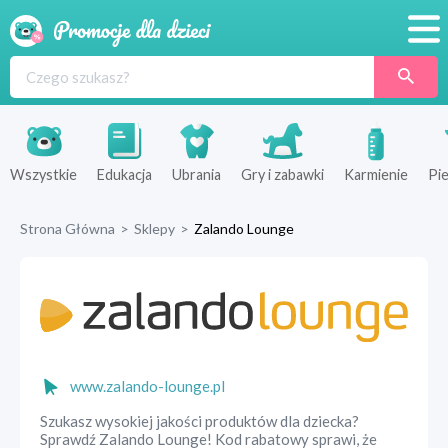
Promocje
Produkty
Sklepy
Wszystkie
Edukacja
Ubrania
Gry i zabawki
Karmienie
Pie
Blog
Strona Główna
>
Sklepy
>
Zalando Lounge
Wyprawka
www.zalando-lounge.pl
Szukasz wysokiej jakości produktów dla dziecka?
Sprawdź Zalando Lounge! Kod rabatowy sprawi, że