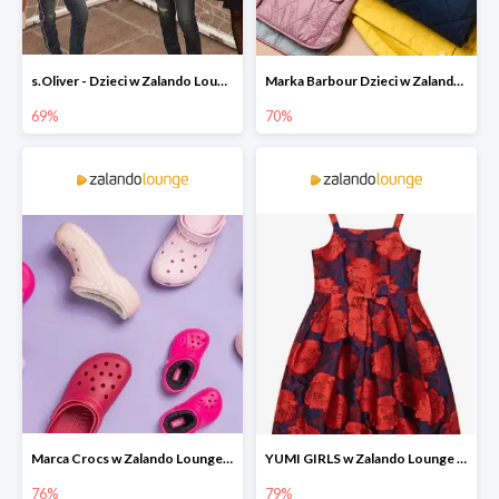
s.Oliver - Dzieci w Zalando Lounge do -77%
Marka Barbour Dzieci w Zalando Lounge do -70%
69%
70%
Marca Crocs w Zalando Lounge do -76%
YUMI GIRLS w Zalando Lounge do -79%
76%
79%