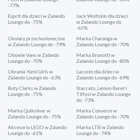
-77%
Esprit dla dzieci w Zalando
Jack Wolfskin dla dzieci
Lounge do -75%
w Zalando Lounge do
-65%
Okulary przeciwsłoneczne
Marka Charanga w
w Zalando Lounge do -79%
Zalando Lounge do -70%
Obuwie Vans w Zalando
Marka Brunotti w
Lounge do -70%
Zalando Lounge do -80%
Ubrania Yumi Girls w
Lacoste dla dzieci w
Zalando Lounge do -63%
Zalando Lounge do -69%
Buty Clarks w Zalando
Staccato, Lemon Beret i
Lounge do -75%
Tiffosi w Zalando Lounge
do -73%
Marka Quiksilver w
Marka Converse w
Zalando Lounge do -75%
Zalando Lounge do -70%
Akcesoria LEGO w Zalando
Marka LTB w Zalando
Lounge do -61%
Lounge do -74%