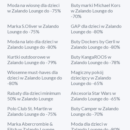
Moda na wiosnę dla dzieci
Buty marki Michael Kors
w Zalando Lounge do -75%
w Zalando Lounge do
-70%
Marka S.Oliver w Zalando
GAP dla dzieci w Zalando
Lounge do -75%
Lounge do -80%
Moda na lato dla dzieci w
Buty Dockers by Gerli w
Zalando Lounge do -80%
Zalando Lounge do -80%
Kurtki outdoorowe w
Buty KangaROOS w
Zalando Lounge do -79%
Zalando Lounge do -78%
Wiosenne must-haves dla
Magiczny pokój
dzieci w Zalando Lounge do
dziecięcy w Zalando
-80%
Lounge do -65%
Rabaty dla dzieci minimum
Akcesoria Star Wars w
50% w Zalando Lounge
Zalando Lounge do -65%
Polo Club St. Martin w
Buty Camper w Zalando
Zalando Lounge do -75%
Lounge do -70%
Marka Abercrombie &
Moda dla dzieci w
Fitch w Zalando Lounge
Zalando Lounge do -80%