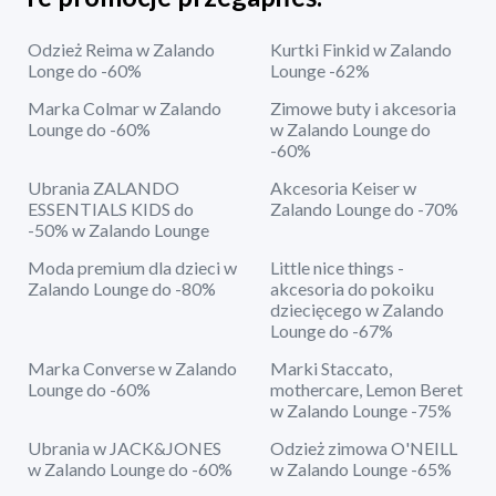
Odzież Reima w Zalando
Kurtki Finkid w Zalando
Longe do -60%
Lounge -62%
Marka Colmar w Zalando
Zimowe buty i akcesoria
Lounge do -60%
w Zalando Lounge do
-60%
Ubrania ZALANDO
Akcesoria Keiser w
ESSENTIALS KIDS do
Zalando Lounge do -70%
-50% w Zalando Lounge
Moda premium dla dzieci w
Little nice things -
Zalando Lounge do -80%
akcesoria do pokoiku
dziecięcego w Zalando
Lounge do -67%
Marka Converse w Zalando
Marki Staccato,
Lounge do -60%
mothercare, Lemon Beret
w Zalando Lounge -75%
Ubrania w JACK&JONES
Odzież zimowa O'NEILL
w Zalando Lounge do -60%
w Zalando Lounge -65%