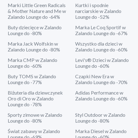
Marki Little Green Radicals
Kurtki i spodnie
& Mother Nature and Me w
narciarskie w Zalando
Zalando Lounge do -64%
Lounge do -52%
Buty dziecięce w Zalando
Marka Le Coq Sportif w
Lounge do -80%
Zalando Lounge do -67%
Marka Jack Wolfskin w
Wszystko dla dzieci w
Zalando Lounge do -80%
Zalando Lounge do -60%
Marka CMP w Zalando
Levi's® Dzieci w Zalando
Lounge do -60%
Lounge do -60%
Buty TOMS w Zalando
Czapki New Era w
Lounge do -77%
Zalando Lounge do -70%
Biżuteria dla dziewczynek
Adidas Performance w
Oro di Oro w Zalando
Zalando Lounge do -60%
Lounge do -78%
Sporty zimowe w Zalando
Styl Outdoor w Zalando
Lounge do -80%
Lounge do -80%
Świat zabawy w Zalando
Marka Diesel w Zalando
Lounge do -69%
Lounge do -60%