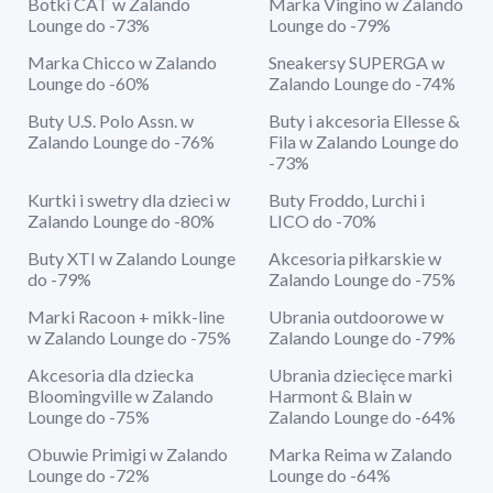
Botki CAT w Zalando
Marka Vingino w Zalando
Lounge do -73%
Lounge do -79%
Marka Chicco w Zalando
Sneakersy SUPERGA w
Lounge do -60%
Zalando Lounge do -74%
Buty U.S. Polo Assn. w
Buty i akcesoria Ellesse &
Zalando Lounge do -76%
Fila w Zalando Lounge do
-73%
Kurtki i swetry dla dzieci w
Buty Froddo, Lurchi i
Zalando Lounge do -80%
LICO do -70%
Buty XTI w Zalando Lounge
Akcesoria piłkarskie w
do -79%
Zalando Lounge do -75%
Marki Racoon + mikk-line
Ubrania outdoorowe w
w Zalando Lounge do -75%
Zalando Lounge do -79%
Akcesoria dla dziecka
Ubrania dziecięce marki
Bloomingville w Zalando
Harmont & Blain w
Lounge do -75%
Zalando Lounge do -64%
Obuwie Primigi w Zalando
Marka Reima w Zalando
Lounge do -72%
Lounge do -64%