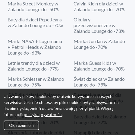
Marka Street Monkey w
Calvin Klein dla dzieci w
Zalando Lounge do -50%
Zalando Lounge do -70%
Buty dla dzieci Pepe Jeans
Okulary
w Zalando Lounge do -70%
przeciwsłoneczne w
Zalando Lounge do -73%
Marki NASA + Logomania
Marka Jordan w Zalando
+ Petrol Heads w Zalando
Lounge do -70%
Lounge do -63%
Letnie trendy dla dzieci w
Marka Guess Kids w
Zalando Lounge do -77%
Zalando Lounge do -70%
Marka Schiesser w Zalando
Świat dziecka w Zalando
Lounge do -75%
Lounge do -79%
GAP dla dzieci w Zalando
Eleganckie sukienki dla
Używamy plików cookies, by ułatwić korzystanie z naszych
Lounge do -75%
dziewczynek w Zalando
serwisów. Jeśli nie chcesz, by pliki cookies były zapisywane na
Lounge do -75%
Twoim dysku, zmień ustawienia swojej przeglądarki. Więcej
informacji:
polityka prywatności
.
Buty Birkenstock w
Buty dla dzieci w Zalando
Zalando Lounge do -70%
Lounge do -72%
Ok, rozumiem
Akcesoria i ubrania do piłki
Napapijri dla dzieci w