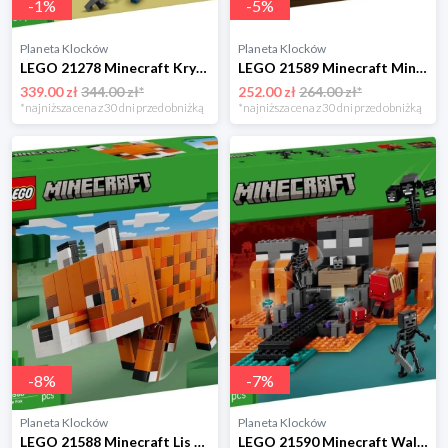
-
1
%
-
5
%
Planeta Klocków
Planeta Klocków
LEGO 21278 Minecraft Kryjówka rozbójników i dewastatorów Lego
LEGO 21589 Minecraft Minibiomy Lego
339.00 zł
344.00 zł*
252.00 zł
264.00 zł*
*najniższa cena z 30 dni przed obniżką
*najniższa cena z 30 dni przed obniżką
-
8
%
-
7
%
Planeta Klocków
Planeta Klocków
LEGO 21588 Minecraft Lis Lego
LEGO 21590 Minecraft Walka z Witherem Lego