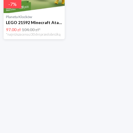
-
7
%
Planeta Klocków
LEGO 21592 Minecraft Atak Kurzego Jeźdźca na pustyni Lego
97.00 zł
104.00 zł*
*najniższa cena z 30 dni przed obniżką