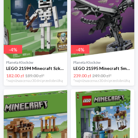
-
4
%
-
4
%
Planeta Klocków
Planeta Klocków
LEGO 21594 Minecraft Szkielet Lego
LEGO 21595 Minecraft Smok Kresu Lego
182.00 zł
189.00 zł*
239.00 zł
249.00 zł*
*najniższa cena z 30 dni przed obniżką
*najniższa cena z 30 dni przed obniżką