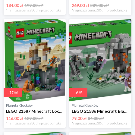
184.00 zł
199.00 zł*
269.00 zł
289.00 zł*
*najniższa cena z 30 dni przed obniżką
*najniższa cena z 30 dni przed obniżką
-
10
%
-
6
%
Planeta Klocków
Planeta Klocków
LEGO 21587 Minecraft Loch zombie Lego
LEGO 21586 Minecraft Blady ogród Lego
116.00 zł
129.00 zł*
79.00 zł
84.00 zł*
*najniższa cena z 30 dni przed obniżką
*najniższa cena z 30 dni przed obniżką