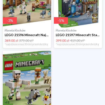
-
3
%
-
5
%
Planeta Klocków
Planeta Klocków
LEGO 21596 Minecraft Najazd Przywoływaczy na wioskę Lego
LEGO 21597 Minecraft Stacja Ghasta Lego
369.00 zł
379.00 zł*
399.00 zł
419.00 zł*
*najniższa cena z 30 dni przed obniżką
*najniższa cena z 30 dni przed obniżką