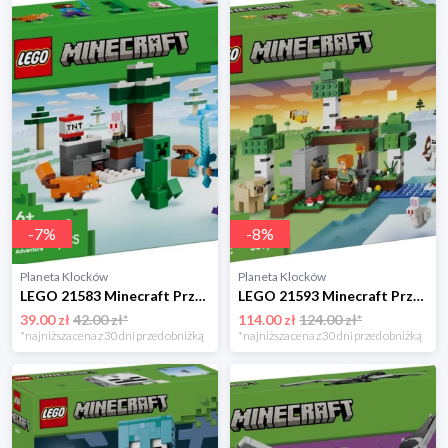
-
7
%
-
8
%
Planeta Klocków
Planeta Klocków
LEGO 21583 Minecraft Przygoda Steve’a w tajdze Lego
LEGO 21593 Minecraft Przetrwanie pierwszej nocy Lego
39.00 zł
42.00 zł*
114.00 zł
124.00 zł*
*najniższa cena z 30 dni przed obniżką
*najniższa cena z 30 dni przed obniżką