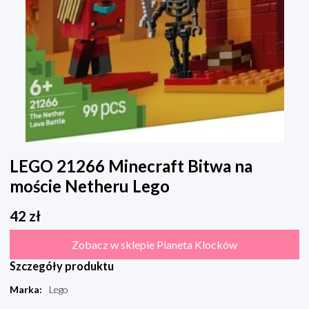
LEGO 21266 Minecraft Bitwa na
moście Netheru Lego
42
zł
Zobacz w sklepie Planeta Klocków
Szczegóły produktu
Marka
:
Lego