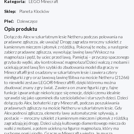
Kategoria
:
LEGO Minecraft
Sklep
:
Planeta Klocków
Płeć
:
Dziewczęce
Opis produktu
Dołącz do Alex w szkarłatnym lesie Netheru podczas polowania na
pradawne zgliszcza, ale uważaj! Drogę zagradza mroczny szkielet z
kamiennym mieczem i płomyk z różdżką. Pokonaj te moby, a następnie
zabierz pradawne zgliszcza, wywołując lawinę lawy!Wskocz na
magmołaza i pędź, by uciec przed lawą. Pamiętaj – przyczep spaczonego
grzyba do wędki, aby kontrolować magmołaza!Dzieci walczą z mobami i
uciekają przed lawąTen szybki do zbudowania model dla graczy w
Minecrafta® jest osadzony w szkarłatnym lesie i zawiera cztery
minifigurki z gry oraz lawową lawinę!Bitwa na moście Netheru (21266)
to niewielki zestaw LEGO® Minecraft®, dzięki któremu można
zbudować znany z gry świat. Zawiera on znane figurki z gry, fajne
funkcje i gwarantuje niekończące się emocje, dzięki czemu idealnie
sprawdzi się jako upominek dla sześciolatków i starszych dzieci. Dzieci
dołączą do Alex, bohaterki z gry Minecraft, podczas poszukiwania
pradawnych zgliszczy na moście Netheru w szkarłatnym lesie. Gdy
Alex podnosi zgliszcza, elementy lawy automatycznie spływają, a
postacie — mroczny szkielet z kamiennym mieczem i płomyk z różdżką
zagradzają jej drogę. Dzieci użyją kultowego diamentowego miecza do
walki z mobami, a potem uciekną na figurce magmołaza, który ma
ruchome nogi i siodło. Gracze w Minecrafta wiedzą, że muszą