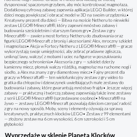
dysponować spaczonym grzybem, aby móc kontrolować magmołaza.
Dodatkową cyfrową zabawę zapewnia aplikacja LEGO Builder, w której
dzieci mogą powiększać i obracać model w 3D na swoim urządzeniu.•
Kreatywny prezent dla dzieci — Bitwa na moście Netheru to niewielki
zestaw LEGO® Minecraft®, który zapewni mnóstwo zabawy i
budowania sześcioletnim i starszym fanom gry• Zestaw z gry
Minecraft® — zawiera most fortecy Netheru do zbudowania oraz
figurki LEGO® Minecraft z bronią i akcesoriami: Alex, mroczny szkielet
i magmołaza• Akcja w Fortecy Netheru z LEGO® Minecraft® — gracze
wykorzystają swoje umiejętności, aby zebrać pradawne zgliszcza,
uniknąć lawy, walczyć z mobami i uciec na figurce w poszukiwaniu
bezpiecznego schronienia• Akcesoria z gry — szkielet dzierży
kamienny miecz, płomyk walczy różdżką, magmołaz ma ruchome nogi i
siodło, a Alex ma znany z gry diamentowy miecz• Fajny prezent dla
graczy w Minecrafta® — ten wielofunkcyjny zestaw z gry wideo to
gratka dla chłopców i dziewczynek uwielbiających małe zestawy do
budowania i zabawy, które gwarantują mnóstwo frajdy• Jeszcze więcej
zabawy — praktyczną i twórczą zabawę zapewniają także inne zestawy
z serii LEGO® Minecraft® (sprzedawane osobno)• Minecraft® na
żywo — zestawy LEGO® Minecraft pozwalają dzieciom czerpać radość
z gry na nowy sposób. Moby, sceny i elementy ożywają za sprawą
kreatywnych, praktycznych klocków LEGO• Zestaw z 99 elementami
— złożony zestaw ma 6 cm wysokości, 6 cm szerokości i 5 cm
głębokości
Wyprzedaże w sklepie Planeta Klocków