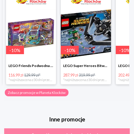
-
10
%
-
10
%
-
10
%
LEGO Friends Podwodna Frajda w super cenie
LEGO Super Heroes Bitwa powietrzna w super cenie
116.99 zł
129.99 zł*
287.99 zł
319.99 zł*
202.49 zł
*najniższa cena z 30 dni przed obniżką
*najniższa cena z 30 dni przed obniżką
Zobacz promocje w Planeta Klocków
Inne promocje