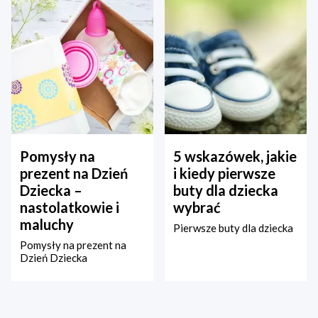
Pomysły na
5 wskazówek, jakie
prezent na Dzień
i kiedy pierwsze
Dziecka –
buty dla dziecka
nastolatkowie i
wybrać
maluchy
Pierwsze buty dla dziecka
Pomysły na prezent na
Dzień Dziecka