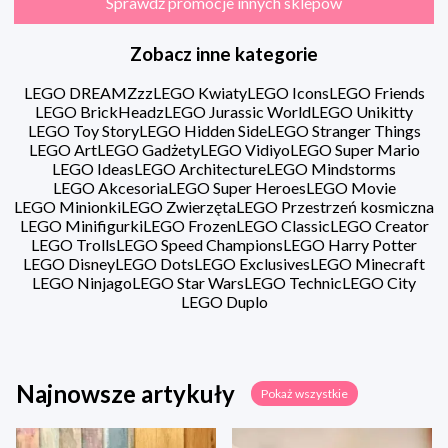
Sprawdź promocje innych sklepów
Zobacz inne kategorie
LEGO DREAMZzz
LEGO Kwiaty
LEGO Icons
LEGO Friends
LEGO BrickHeadz
LEGO Jurassic World
LEGO Unikitty
LEGO Toy Story
LEGO Hidden Side
LEGO Stranger Things
LEGO Art
LEGO Gadżety
LEGO Vidiyo
LEGO Super Mario
LEGO Ideas
LEGO Architecture
LEGO Mindstorms
LEGO Akcesoria
LEGO Super Heroes
LEGO Movie
LEGO Minionki
LEGO Zwierzęta
LEGO Przestrzeń kosmiczna
LEGO Minifigurki
LEGO Frozen
LEGO Classic
LEGO Creator
LEGO Trolls
LEGO Speed Champions
LEGO Harry Potter
LEGO Disney
LEGO Dots
LEGO Exclusives
LEGO Minecraft
LEGO Ninjago
LEGO Star Wars
LEGO Technic
LEGO City
LEGO Duplo
Najnowsze artykuły
Pokaż wszystkie