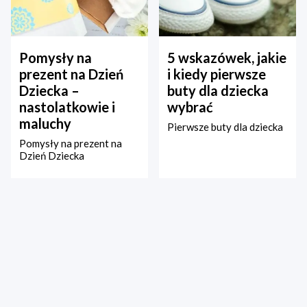
Pomysły na
5 wskazówek, jakie
prezent na Dzień
i kiedy pierwsze
Dziecka –
buty dla dziecka
nastolatkowie i
wybrać
maluchy
Pierwsze buty dla dziecka
Pomysły na prezent na
Dzień Dziecka