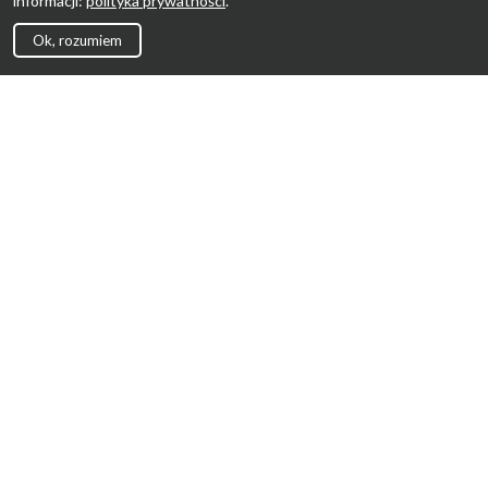
informacji:
polityka prywatności
.
Ok, rozumiem
Strona Główna
Promocje
Sklepy
Wyprawka