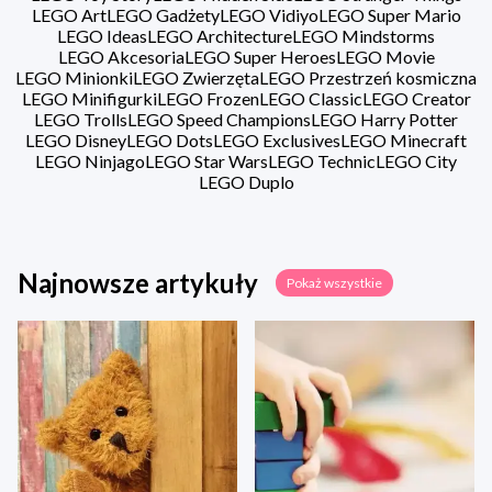
LEGO Art
LEGO Gadżety
LEGO Vidiyo
LEGO Super Mario
LEGO Ideas
LEGO Architecture
LEGO Mindstorms
LEGO Akcesoria
LEGO Super Heroes
LEGO Movie
LEGO Minionki
LEGO Zwierzęta
LEGO Przestrzeń kosmiczna
LEGO Minifigurki
LEGO Frozen
LEGO Classic
LEGO Creator
LEGO Trolls
LEGO Speed Champions
LEGO Harry Potter
LEGO Disney
LEGO Dots
LEGO Exclusives
LEGO Minecraft
LEGO Ninjago
LEGO Star Wars
LEGO Technic
LEGO City
LEGO Duplo
Najnowsze artykuły
Pokaż wszystkie