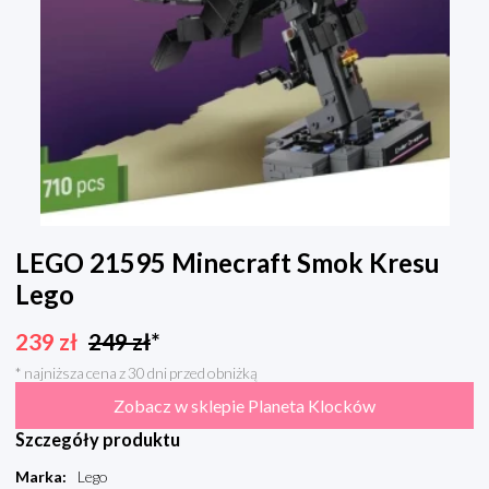
LEGO 21595 Minecraft Smok Kresu
Lego
239
zł
249
zł
*
* najniższa cena z 30 dni przed obniżką
Zobacz w sklepie Planeta Klocków
Szczegóły produktu
Marka
:
Lego