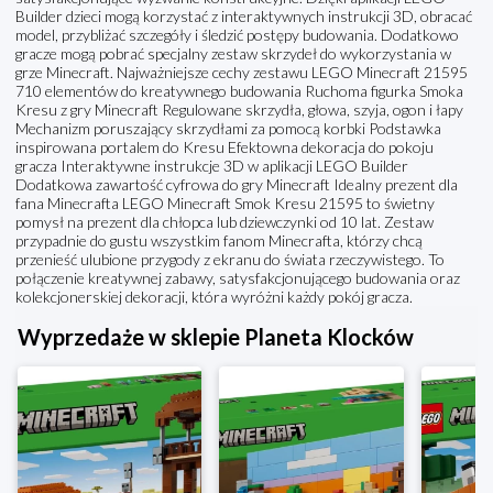
Builder dzieci mogą korzystać z interaktywnych instrukcji 3D, obracać
model, przybliżać szczegóły i śledzić postępy budowania. Dodatkowo
gracze mogą pobrać specjalny zestaw skrzydeł do wykorzystania w
grze Minecraft. Najważniejsze cechy zestawu LEGO Minecraft 21595
710 elementów do kreatywnego budowania Ruchoma figurka Smoka
Kresu z gry Minecraft Regulowane skrzydła, głowa, szyja, ogon i łapy
Mechanizm poruszający skrzydłami za pomocą korbki Podstawka
inspirowana portalem do Kresu Efektowna dekoracja do pokoju
gracza Interaktywne instrukcje 3D w aplikacji LEGO Builder
Dodatkowa zawartość cyfrowa do gry Minecraft Idealny prezent dla
fana Minecrafta LEGO Minecraft Smok Kresu 21595 to świetny
pomysł na prezent dla chłopca lub dziewczynki od 10 lat. Zestaw
przypadnie do gustu wszystkim fanom Minecrafta, którzy chcą
przenieść ulubione przygody z ekranu do świata rzeczywistego. To
połączenie kreatywnej zabawy, satysfakcjonującego budowania oraz
kolekcjonerskiej dekoracji, która wyróżni każdy pokój gracza.
Wyprzedaże w sklepie Planeta Klocków