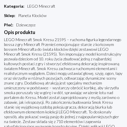
Kategoria
:
LEGO Minecraft
Sklep
:
Planeta Klocków
Płeć
:
Dziewczęce
Opis produktu
LEGO Minecraft Smok Kresu 21595 – ruchoma figurka legendarnego
bossa z gry Minecraft Przenieś emocjonujące starcie z końcowym
bossem Minecrafta do świata klocków dzięki zestawowi LEGO
Minecraft Smok Kresu (21595). Ten imponujący model konstrukcyjny
pozwala dzieciom od 10. roku życia zbudować jedną z najbardziej
kultowych postaci z gry i stworzyć efektowną dekorację inspirowaną
światem Minecraft. Smok Kresu zachwyca ruchomymi elementami i
realistycznym wyglądem. Dzieci mogą ustawiać głowę, szyję, ogon, łapy
oraz skrzydła w różnych pozycjach, odtwarzając dynamiczne sceny
znane z gry. Dodatkową atrakcją jest specjalny mechanizm
umieszczony w podstawce – wystarczy obrócić korbkę, aby skrzydła
smoka poruszały się w górę i w dół, sprawiając wrażenie lotu nad
portalem do Kresu. Model został zaprojektowany z myślą zarówno o
zabawie, jak i ekspozycji. Po zakończeniu budowania Smok Kresu
stanie się wyjątkową ozdobą pokoju gracza, dekoracją biurka lub
efektownym elementem kolekcji LEGO Minecraft. To doskonały
sposób, aby pokazać swoją pasję do jednej z najpopularniejszych gier
na świecie. Zestaw składa się z 710 elementów i zapewnia
satysfakcjonujące wyzwanie konstrukcyjne. Dzięki aplikacji LEGO