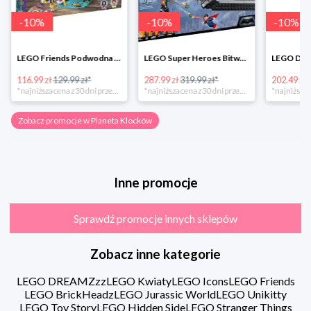
-
10
%
-
10
%
-
10
%
LEGO Friends Podwodna Frajda w super cenie
LEGO Super Heroes Bitwa powietrzna w super cenie
116.99 zł
129.99 zł*
287.99 zł
319.99 zł*
202.49 zł
*najniższa cena z 30 dni przed obniżką
*najniższa cena z 30 dni przed obniżką
Zobacz promocje w Planeta Klocków
Inne promocje
Sprawdź promocje innych sklepów
Zobacz inne kategorie
LEGO DREAMZzz
LEGO Kwiaty
LEGO Icons
LEGO Friends
LEGO BrickHeadz
LEGO Jurassic World
LEGO Unikitty
LEGO Toy Story
LEGO Hidden Side
LEGO Stranger Things