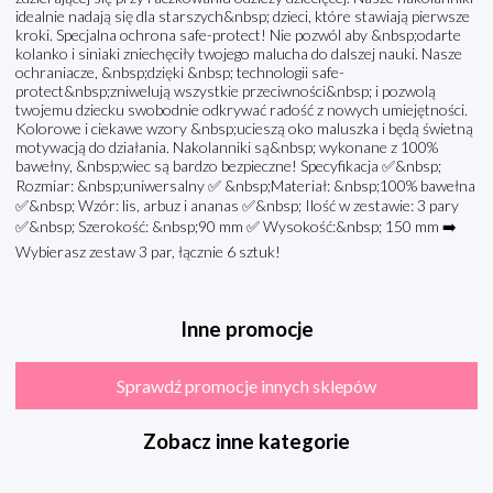
idealnie nadają się dla starszych&nbsp; dzieci, które stawiają pierwsze
kroki. Specjalna ochrona safe-protect! Nie pozwól aby &nbsp;odarte
kolanko i siniaki zniechęciły twojego malucha do dalszej nauki. Nasze
ochraniacze, &nbsp;dzięki &nbsp; technologii safe-
protect&nbsp;zniwelują wszystkie przeciwności&nbsp; i pozwolą
twojemu dziecku swobodnie odkrywać radość z nowych umiejętności.
Kolorowe i ciekawe wzory &nbsp;ucieszą oko maluszka i będą świetną
motywacją do działania. Nakolanniki są&nbsp; wykonane z 100%
bawełny, &nbsp;wiec są bardzo bezpieczne! Specyfikacja ✅&nbsp;
Rozmiar: &nbsp;uniwersalny ✅ &nbsp;Materiał: &nbsp;100% bawełna
✅&nbsp; Wzór: lis, arbuz i ananas ✅&nbsp; Ilość w zestawie: 3 pary
✅&nbsp; Szerokość: &nbsp;90 mm ✅ Wysokość:&nbsp; 150 mm ➡️
Wybierasz zestaw 3 par, łącznie 6 sztuk!
Inne promocje
Sprawdź promocje innych sklepów
Zobacz inne kategorie