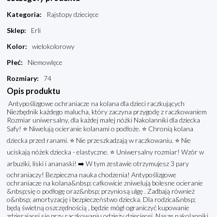
Kategoria
:
Rajstopy dziecięce
Sklep
:
Erli
Kolor
:
wielokolorowy
Płeć
:
Niemowlęce
Rozmiary
:
74
Opis produktu
Antypoślizgowe ochraniacze na kolana dla dzieci raczkujących
Niezbędnik każdego malucha, który zaczyna przygodę z raczkowaniem
Rozmiar uniwersalny, dla każdej małej nóżki Nakolanniki dla dziecka
Safy! ⭐ Niwelują ocieranie kolanami o podłoże. ⭐ Chronią kolana
dziecka przed ranami. ⭐ Nie przeszkadzają w raczkowaniu. ⭐ Nie
uciskają nóżek dziecka - elastyczne. ⭐ Uniwersalny rozmiar! Wzór w
arbuziki, liski i ananaski! ➡️ W tym zestawie otrzymujesz 3 pary
ochraniaczy! Bezpieczna nauka chodzenia! Antypoślizgowe
ochraniacze na kolana&nbsp; całkowicie zniwelują bolesne ocieranie
&nbsp;się o podłogę oraz&nbsp; przyniosą ulgę . Zadbają również
o&nbsp; amortyzację i bezpieczeństwo dziecka. Dla rodzica&nbsp;
będą świetną oszczędnością , będzie mógł ograniczyć kupowanie
zdzierającej się przy raczkowaniu odzieży dziecięcej. Nasze nakolanniki