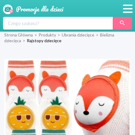
Promocje
Strona Główna
>
Produkty
>
Ubrania dziecięce
>
Bielizna
Produkty
dziecięca
>
Rajstopy dziecięce
Sklepy
Blog
Wyprawka