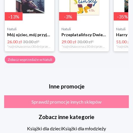
-
13
%
-
3
%
-
35
%
Natuli
Natuli
Natuli
Mój ojciec, mój przyjaciel Element
Przeplatalińscy Dwie siostry
26.00 zł
30.00 zł*
29.00 zł
30.00 zł*
51.00 zł
*najniższa cena z 30 dni przed obniżką
*najniższa cena z 30 dni przed obniżką
Zobacz wyprzedaże w Natuli
Inne promocje
Sprawdź promocje innych sklepów
Zobacz inne kategorie
Książki dla dzieci
Książki dla młodzieży