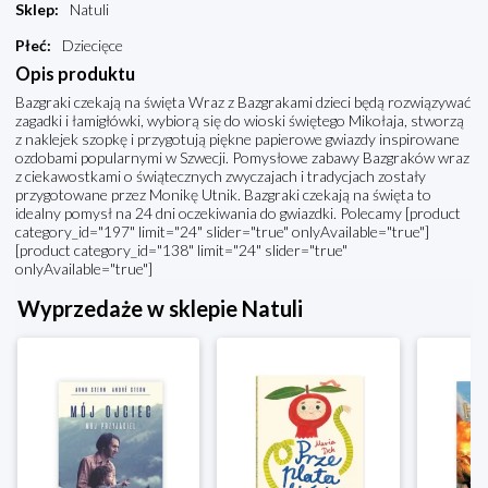
Sklep
:
Natuli
Płeć
:
Dziecięce
Opis produktu
Bazgraki czekają na święta Wraz z Bazgrakami dzieci będą rozwiązywać
zagadki i łamigłówki, wybiorą się do wioski świętego Mikołaja, stworzą
z naklejek szopkę i przygotują piękne papierowe gwiazdy inspirowane
ozdobami popularnymi w Szwecji. Pomysłowe zabawy Bazgraków wraz
z ciekawostkami o świątecznych zwyczajach i tradycjach zostały
przygotowane przez Monikę Utnik. Bazgraki czekają na święta to
idealny pomysł na 24 dni oczekiwania do gwiazdki. Polecamy [product
category_id="197" limit="24" slider="true" onlyAvailable="true"]
[product category_id="138" limit="24" slider="true"
onlyAvailable="true"]
Wyprzedaże w sklepie Natuli