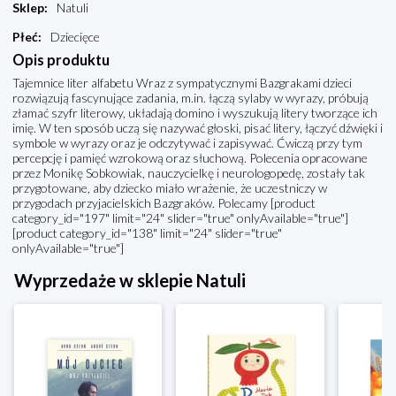
Sklep
:
Natuli
Płeć
:
Dziecięce
Opis produktu
Tajemnice liter alfabetu Wraz z sympatycznymi Bazgrakami dzieci
rozwiązują fascynujące zadania, m.in. łączą sylaby w wyrazy, próbują
złamać szyfr literowy, układają domino i wyszukują litery tworzące ich
imię. W ten sposób uczą się nazywać głoski, pisać litery, łączyć dźwięki i
symbole w wyrazy oraz je odczytywać i zapisywać. Ćwiczą przy tym
percepcję i pamięć wzrokową oraz słuchową. Polecenia opracowane
przez Monikę Sobkowiak, nauczycielkę i neurologopedę, zostały tak
przygotowane, aby dziecko miało wrażenie, że uczestniczy w
przygodach przyjacielskich Bazgraków. Polecamy [product
category_id="197" limit="24" slider="true" onlyAvailable="true"]
[product category_id="138" limit="24" slider="true"
onlyAvailable="true"]
Wyprzedaże w sklepie Natuli