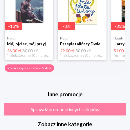
-
13
%
-
3
%
-
35
%
Natuli
Natuli
Natuli
Mój ojciec, mój przyjaciel Element
Przeplatalińscy Dwie siostry
26.00 zł
30.00 zł*
29.00 zł
30.00 zł*
51.00 zł
*najniższa cena z 30 dni przed obniżką
*najniższa cena z 30 dni przed obniżką
Zobacz wyprzedaże w Natuli
Inne promocje
Sprawdź promocje innych sklepów
Zobacz inne kategorie