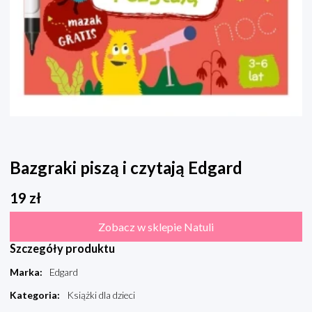
Bazgraki piszą i czytają Edgard
19
zł
Zobacz w sklepie Natuli
Szczegóły produktu
Marka
:
Edgard
Kategoria
:
Książki dla dzieci