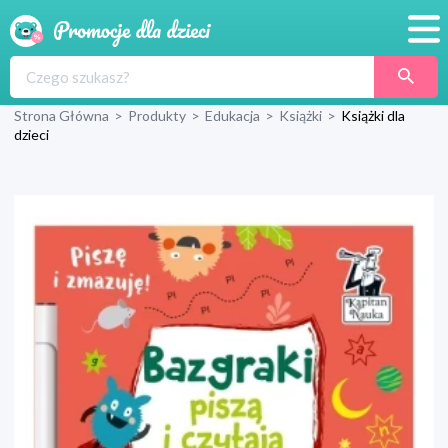
Promocje
Strona Główna
>
Produkty
>
Edukacja
>
Książki
>
Książki dla
Produkty
dzieci
Sklepy
Blog
Wyprawka