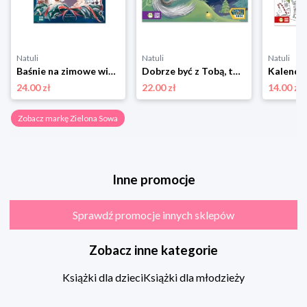
Natuli
Natuli
Natuli
Baśnie na zimowe wieczory Zielona sowa
Dobrze być z Tobą, tato Zielona sowa
24.00 zł
22.00 zł
14.00 zł
Zobacz markę Zielona Sowa
Inne promocje
Sprawdź promocje innych sklepów
Zobacz inne kategorie
Książki dla dzieci
Książki dla młodzieży