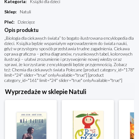
Kategoria
:
Książki dla dzieci
Sklep
:
Natuli
Płeć
:
Dziecięce
Opis produktu
„Biologia dla ciekawych świata” to bogato ilustrowana encyklopedia dla
dzieci. Książka będzie wspaniałym wprowadzeniem do świata nauki,
gdyż w przystępny sposób przedstawia trudne zagadnienia. Ciekawa
oprawa graficzna – pełna diagramów, rysunkowych tabel, kolorowych
ilustracji – ułatwi zrozumienie i przyswojenie nowej wiedzy oraz
sprawi, że korzystanie z encyklopedii będzie przyjemnością. Zobacz
też: Chemia dla ciekawych świata Polecane [product category_id="178"
limit="24" slider="true" onlyAvailable="true"] [product
category_id="161" limit="24" slider="true" onlyAvailable="true"]
Wyprzedaże w sklepie Natuli