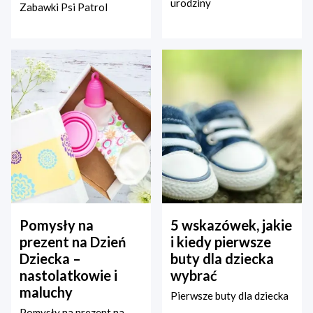
urodziny
Zabawki Psi Patrol
Pomysły na
5 wskazówek, jakie
prezent na Dzień
i kiedy pierwsze
Dziecka –
buty dla dziecka
nastolatkowie i
wybrać
maluchy
Pierwsze buty dla dziecka
Pomysły na prezent na