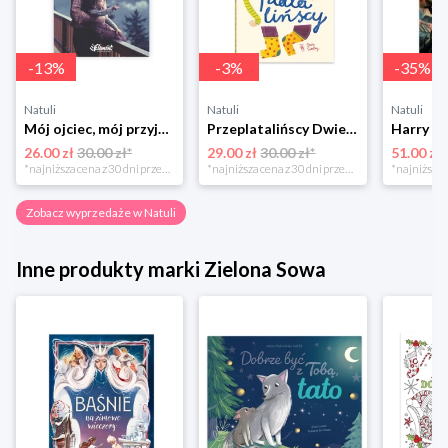
-
13
%
-
3
%
-
35
%
Natuli
Natuli
Natuli
Mój ojciec, mój przyjaciel Element
Przeplatalińscy Dwie siostry
26.00 zł
30.00 zł*
29.00 zł
30.00 zł*
51.00 zł
*najniższa cena z 30 dni przed obniżką
*najniższa cena z 30 dni przed obniżką
Zobacz wyprzedaże w Natuli
Inne produkty marki Zielona Sowa