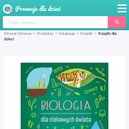
Promocje
Strona Główna
>
Produkty
>
Edukacja
>
Książki
>
Książki dla
Produkty
dzieci
Sklepy
Blog
Wyprawka