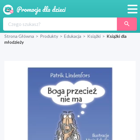
Promocje
Strona Główna
>
Produkty
>
Edukacja
>
Książki
>
Książki dla
Produkty
młodzieży
Sklepy
Blog
Wyprawka