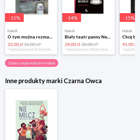
-
15
%
-
14
%
-
15
%
Natuli
Natuli
Natuli
O tym można rozmawiać tylko z królikami Zakamarki
Biały teatr panny Nehemias
22.00 zł
26.00 zł*
24.00 zł
28.00 zł*
41.00 zł
*najniższa cena z 30 dni przed obniżką
*najniższa cena z 30 dni przed obniżką
Zobacz wyprzedaże w Natuli
Inne produkty marki Czarna Owca