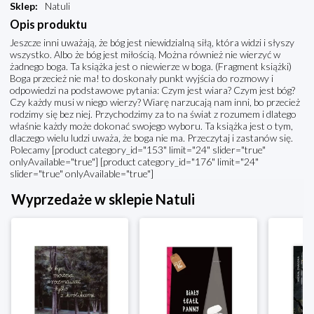
Sklep
:
Natuli
Opis produktu
Jeszcze inni uważają, że bóg jest niewidzialną siłą, która widzi i słyszy
wszystko. Albo że bóg jest miłością. Można również nie wierzyć w
żadnego boga. Ta książka jest o niewierze w boga. (Fragment książki)
Boga przecież nie ma! to doskonały punkt wyjścia do rozmowy i
odpowiedzi na podstawowe pytania: Czym jest wiara? Czym jest bóg?
Czy każdy musi w niego wierzy? Wiarę narzucają nam inni, bo przecież
rodzimy się bez niej. Przychodzimy za to na świat z rozumem i dlatego
właśnie każdy może dokonać swojego wyboru. Ta książka jest o tym,
dlaczego wielu ludzi uważa, że boga nie ma. Przeczytaj i zastanów się.
Polecamy [product category_id="153" limit="24" slider="true"
onlyAvailable="true"] [product category_id="176" limit="24"
slider="true" onlyAvailable="true"]
Wyprzedaże w sklepie Natuli