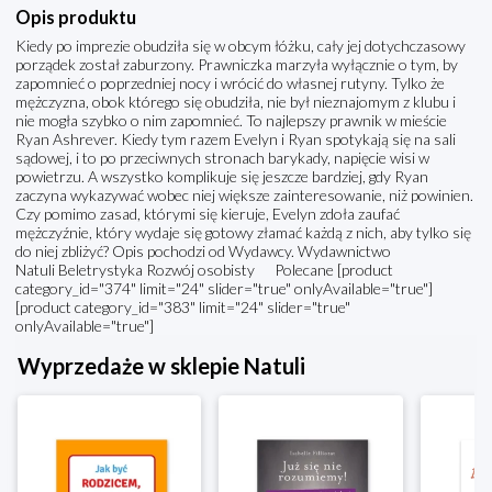
Opis produktu
Kiedy po imprezie obudziła się w obcym łóżku, cały jej dotychczasowy
porządek został zaburzony. Prawniczka marzyła wyłącznie o tym, by
zapomnieć o poprzedniej nocy i wrócić do własnej rutyny. Tylko że
mężczyzna, obok którego się obudziła, nie był nieznajomym z klubu i
nie mogła szybko o nim zapomnieć. To najlepszy prawnik w mieście
Ryan Ashrever. Kiedy tym razem Evelyn i Ryan spotykają się na sali
sądowej, i to po przeciwnych stronach barykady, napięcie wisi w
powietrzu. A wszystko komplikuje się jeszcze bardziej, gdy Ryan
zaczyna wykazywać wobec niej większe zainteresowanie, niż powinien.
Czy pomimo zasad, którymi się kieruje, Evelyn zdoła zaufać
mężczyźnie, który wydaje się gotowy złamać każdą z nich, aby tylko się
do niej zbliżyć? Opis pochodzi od Wydawcy. Wydawnictwo
Natuli Beletrystyka Rozwój osobisty Polecane [product
category_id="374" limit="24" slider="true" onlyAvailable="true"]
[product category_id="383" limit="24" slider="true"
onlyAvailable="true"]
Wyprzedaże w sklepie Natuli