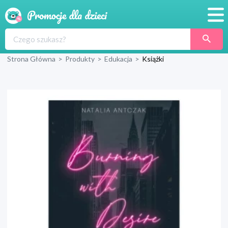
Promocje
Strona Główna
>
Produkty
>
Edukacja
>
Książki
Produkty
Sklepy
Blog
Wyprawka