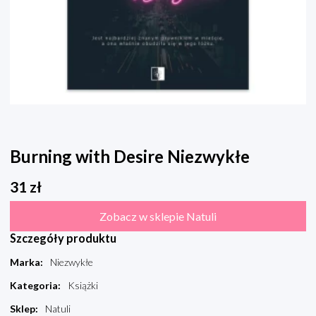
Burning with Desire Niezwykłe
31
zł
Zobacz w sklepie Natuli
Szczegóły produktu
Marka
:
Niezwykłe
Kategoria
:
Książki
Sklep
:
Natuli