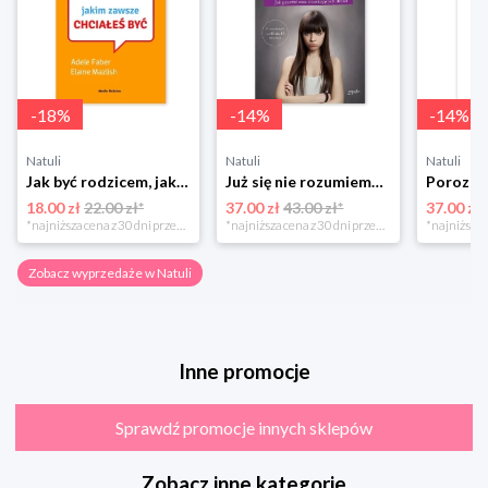
-
18
%
-
14
%
-
14
%
Natuli
Natuli
Natuli
Jak być rodzicem, jakim zawsze chciałeś być Media rodzina
Już się nie rozumiemy! Jak przeżyć czas trzaskających drzwi Esprit
18.00 zł
22.00 zł*
37.00 zł
43.00 zł*
37.00 zł
*najniższa cena z 30 dni przed obniżką
*najniższa cena z 30 dni przed obniżką
Zobacz wyprzedaże w Natuli
Inne promocje
Sprawdź promocje innych sklepów
Zobacz inne kategorie