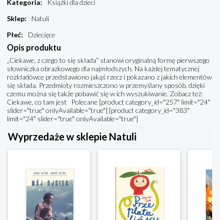
Kategoria
:
Książki dla dzieci
Sklep
:
Natuli
Płeć
:
Dziecięce
Opis produktu
„Ciekawe, z czego to się składa” stanowi oryginalną formę pierwszego
słowniczka obrazkowego dla najmłodszych. Na każdej tematycznej
rozkładówce przedstawiono jakąś rzecz i pokazano z jakich elementów
się składa. Przedmioty rozmieszczono w przemyślany sposób, dzięki
czemu można się także pobawić się w ich wyszukiwanie. Zobacz też:
Ciekawe, co tam jest Polecane [product category_id="257" limit="24"
slider="true" onlyAvailable="true"] [product category_id="383"
limit="24" slider="true" onlyAvailable="true"]
Wyprzedaże w sklepie Natuli