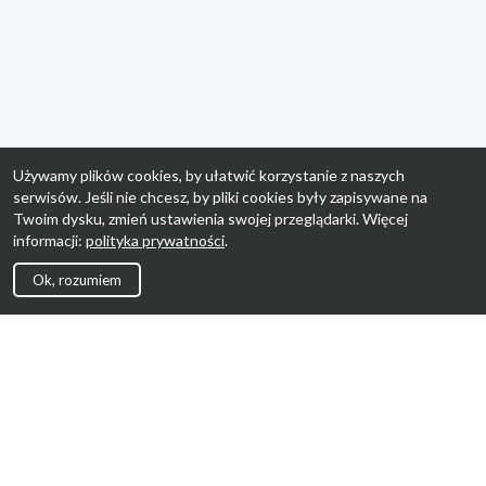
Używamy plików cookies, by ułatwić korzystanie z naszych
serwisów. Jeśli nie chcesz, by pliki cookies były zapisywane na
Twoim dysku, zmień ustawienia swojej przeglądarki. Więcej
informacji:
polityka prywatności
.
Ok, rozumiem