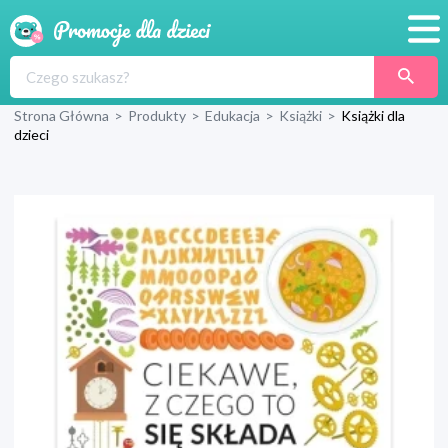
Promocje
Strona Główna
>
Produkty
>
Edukacja
>
Książki
>
Książki dla
Produkty
dzieci
Sklepy
Blog
Wyprawka