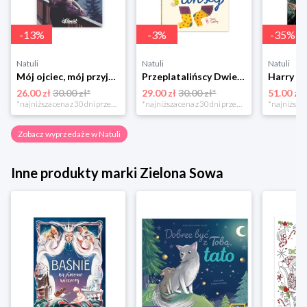
-
13
%
-
3
%
-
35
%
Natuli
Natuli
Natuli
Mój ojciec, mój przyjaciel Element
Przeplatalińscy Dwie siostry
26.00 zł
30.00 zł*
29.00 zł
30.00 zł*
51.00 zł
*najniższa cena z 30 dni przed obniżką
*najniższa cena z 30 dni przed obniżką
Zobacz wyprzedaże w Natuli
Inne produkty marki Zielona Sowa