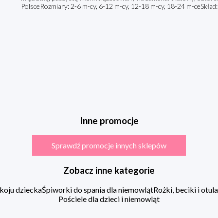
PolsceRozmiary: 2-6 m-cy, 6-12 m-cy, 12-18 m-cy, 18-24 m-ceSkł
Inne promocje
Sprawdź promocje innych sklepów
Zobacz inne kategorie
koju dziecka
Śpiworki do spania dla niemowląt
Rożki, beciki i otu
Pościele dla dzieci i niemowląt