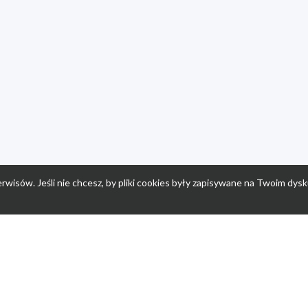
rwisów. Jeśli nie chcesz, by pliki cookies były zapisywane na Twoim dysk
a
Przepisy dla dzieci
Po
Nuumi.pl - moda online
K