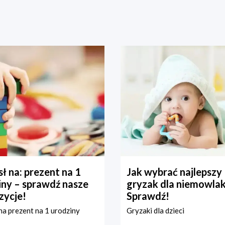
ł na: prezent na 1
Jak wybrać najlepszy
iny – sprawdź nasze
gryzak dla niemowla
zycje!
Sprawdź!
a prezent na 1 urodziny
Gryzaki dla dzieci