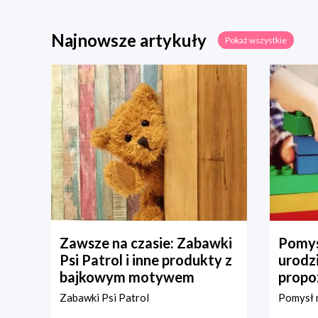
Najnowsze artykuły
Pokaż wszystkie
Zawsze na czasie: Zabawki
Pomys
Psi Patrol i inne produkty z
urodz
bajkowym motywem
propo
Zabawki Psi Patrol
Pomysł n