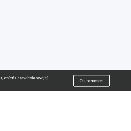
u, zmień ustawienia swojej
Ok, rozumiem
lityka Prywatności
ontakt