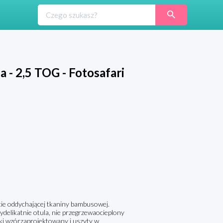
 - 2,5 TOG - Fotosafari
cie oddychającej tkaniny bambusowej.
delikatnie otula, nie przegrzewaocieplony
i wzórzaprojektowany i uszyty w