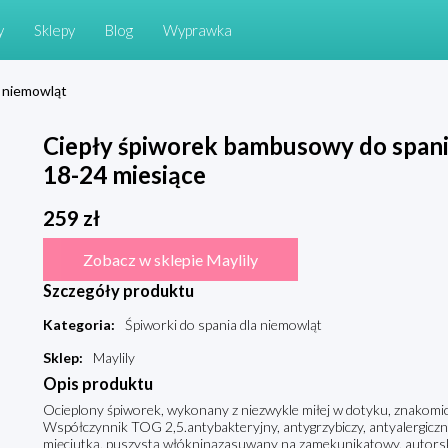
y
Sklepy
Blog
Wyprawka
a niemowląt
Ciepły śpiworek bambusowy do spania
18-24 miesiące
259
zł
Zobacz w sklepie Maylily
Szczegóły produktu
Kategoria
:
Śpiworki do spania dla niemowląt
Sklep
:
Maylily
Opis produktu
Ocieplony śpiworek, wykonany z niezwykle miłej w dotyku, znakomi
Współczynnik TOG 2,5.antybakteryjny, antygrzybiczy, antyalergiczny
mięciutką, puszystą włókninązasuwany na zamekunikatowy, autorsk