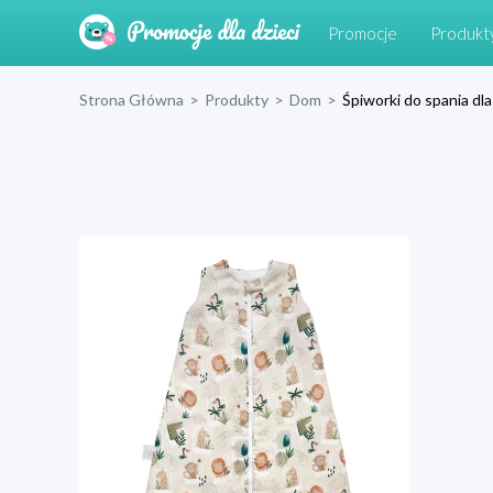
Promocje
Produkt
Strona Główna
>
Produkty
>
Dom
>
Śpiworki do spania dl