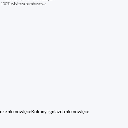
ad: 100% wiskoza bambusowa
lacze niemowlęce
Kokony i gniazda niemowlęce