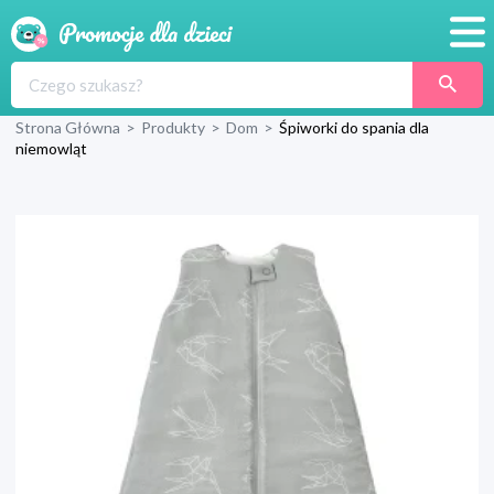
Promocje
Strona Główna
>
Produkty
>
Dom
>
Śpiworki do spania dla
Produkty
niemowląt
Sklepy
Blog
Wyprawka