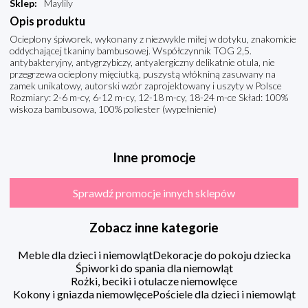
Sklep
:
Maylily
Opis produktu
Ocieplony śpiworek, wykonany z niezwykle miłej w dotyku, znakomicie
oddychającej tkaniny bambusowej. Współczynnik TOG 2,5.
antybakteryjny, antygrzybiczy, antyalergiczny delikatnie otula, nie
przegrzewa ocieplony mięciutką, puszystą włókniną zasuwany na
zamek unikatowy, autorski wzór zaprojektowany i uszyty w Polsce
Rozmiary: 2-6 m-cy, 6-12 m-cy, 12-18 m-cy, 18-24 m-ce Skład: 100%
wiskoza bambusowa, 100% poliester (wypełnienie)
Inne promocje
Sprawdź promocje innych sklepów
Zobacz inne kategorie
Meble dla dzieci i niemowląt
Dekoracje do pokoju dziecka
Śpiworki do spania dla niemowląt
Rożki, beciki i otulacze niemowlęce
Kokony i gniazda niemowlęce
Pościele dla dzieci i niemowląt