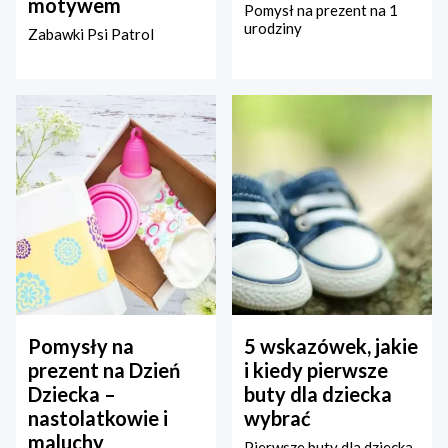
motywem
Pomysł na prezent na 1
urodziny
Zabawki Psi Patrol
Pomysły na
5 wskazówek, jakie
prezent na Dzień
i kiedy pierwsze
Dziecka –
buty dla dziecka
nastolatkowie i
wybrać
maluchy
Pierwsze buty dla dziecka