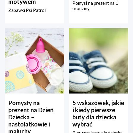
motywem
Pomysł na prezent na 1
urodziny
Zabawki Psi Patrol
Pomysły na
5 wskazówek, jakie
prezent na Dzień
i kiedy pierwsze
Dziecka –
buty dla dziecka
nastolatkowie i
wybrać
maluchy
Pierwsze buty dla dziecka