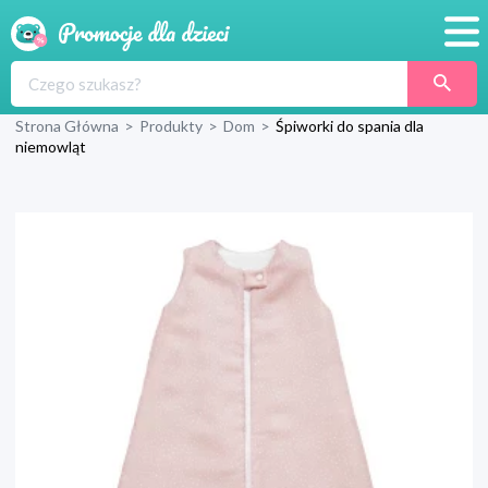
Promocje
Strona Główna
>
Produkty
>
Dom
>
Śpiworki do spania dla
Produkty
niemowląt
Sklepy
Blog
Wyprawka