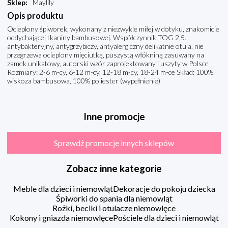
Sklep
:
Maylily
Opis produktu
Ocieplony śpiworek, wykonany z niezwykle miłej w dotyku, znakomicie
oddychającej tkaniny bambusowej. Współczynnik TOG 2,5.
antybakteryjny, antygrzybiczy, antyalergiczny delikatnie otula, nie
przegrzewa ocieplony mięciutką, puszystą włókniną zasuwany na
zamek unikatowy, autorski wzór zaprojektowany i uszyty w Polsce
Rozmiary: 2-6 m-cy, 6-12 m-cy, 12-18 m-cy, 18-24 m-ce Skład: 100%
wiskoza bambusowa, 100% poliester (wypełnienie)
Inne promocje
Sprawdź promocje innych sklepów
Zobacz inne kategorie
Meble dla dzieci i niemowląt
Dekoracje do pokoju dziecka
Śpiworki do spania dla niemowląt
Rożki, beciki i otulacze niemowlęce
Kokony i gniazda niemowlęce
Pościele dla dzieci i niemowląt