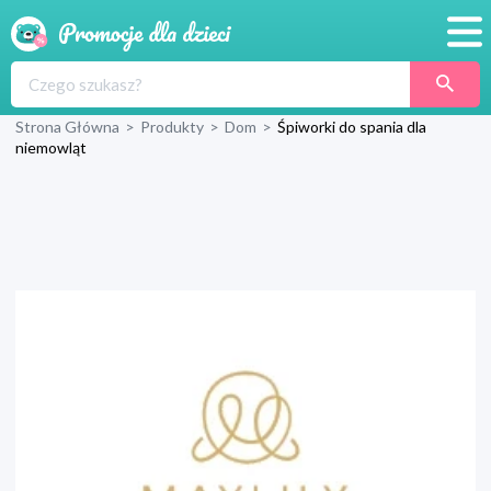
Promocje
Strona Główna
>
Produkty
>
Dom
>
Śpiworki do spania dla
Produkty
niemowląt
Sklepy
Blog
Wyprawka