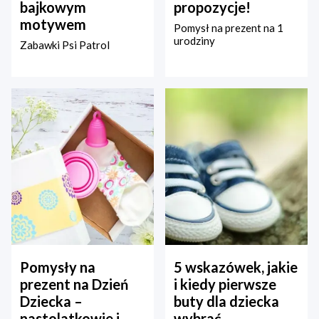
bajkowym
propozycje!
motywem
Pomysł na prezent na 1
urodziny
Zabawki Psi Patrol
Pomysły na
5 wskazówek, jakie
prezent na Dzień
i kiedy pierwsze
Dziecka –
buty dla dziecka
nastolatkowie i
wybrać