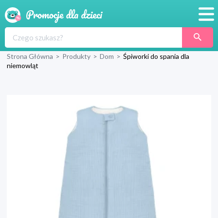
Promocje
Strona Główna
>
Produkty
>
Dom
>
Śpiworki do spania dla
Produkty
niemowląt
Sklepy
Blog
Wyprawka