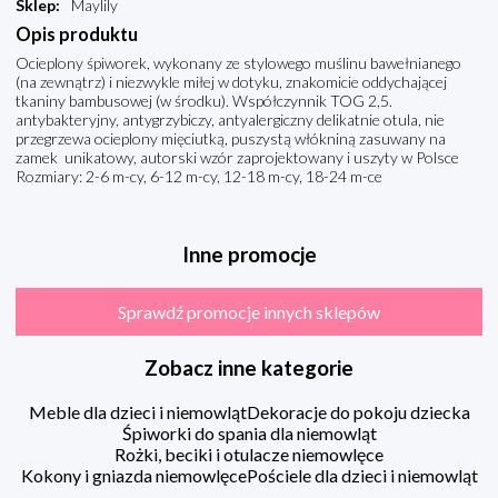
Sklep
:
Maylily
Opis produktu
Ocieplony śpiworek, wykonany ze stylowego muślinu bawełnianego
(na zewnątrz) i niezwykle miłej w dotyku, znakomicie oddychającej
tkaniny bambusowej (w środku). Współczynnik TOG 2,5.
antybakteryjny, antygrzybiczy, antyalergiczny delikatnie otula, nie
przegrzewa ocieplony mięciutką, puszystą włókniną zasuwany na
zamek unikatowy, autorski wzór zaprojektowany i uszyty w Polsce
Rozmiary: 2-6 m-cy, 6-12 m-cy, 12-18 m-cy, 18-24 m-ce
Inne promocje
Sprawdź promocje innych sklepów
Zobacz inne kategorie
Meble dla dzieci i niemowląt
Dekoracje do pokoju dziecka
Śpiworki do spania dla niemowląt
Rożki, beciki i otulacze niemowlęce
Kokony i gniazda niemowlęce
Pościele dla dzieci i niemowląt