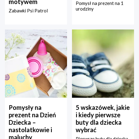
motywem
Pomysł na prezent na 1
urodziny
Zabawki Psi Patrol
Pomysły na
5 wskazówek, jakie
prezent na Dzień
i kiedy pierwsze
Dziecka –
buty dla dziecka
nastolatkowie i
wybrać
maluchy
Pierwsze buty dla dziecka