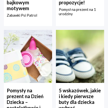
bajkowym
propozycje!
motywem
Pomysł na prezent na 1
urodziny
Zabawki Psi Patrol
Pomysły na
5 wskazówek, jakie
prezent na Dzień
i kiedy pierwsze
Dziecka –
buty dla dziecka
nastolatkowie i
wybrać