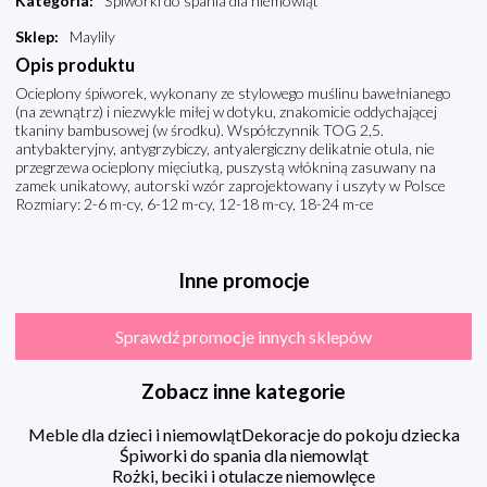
Kategoria
:
Śpiworki do spania dla niemowląt
Sklep
:
Maylily
Opis produktu
Ocieplony śpiworek, wykonany ze stylowego muślinu bawełnianego
(na zewnątrz) i niezwykle miłej w dotyku, znakomicie oddychającej
tkaniny bambusowej (w środku). Współczynnik TOG 2,5.
antybakteryjny, antygrzybiczy, antyalergiczny delikatnie otula, nie
przegrzewa ocieplony mięciutką, puszystą włókniną zasuwany na
zamek unikatowy, autorski wzór zaprojektowany i uszyty w Polsce
Rozmiary: 2-6 m-cy, 6-12 m-cy, 12-18 m-cy, 18-24 m-ce
Inne promocje
Sprawdź promocje innych sklepów
Zobacz inne kategorie
Meble dla dzieci i niemowląt
Dekoracje do pokoju dziecka
Śpiworki do spania dla niemowląt
Rożki, beciki i otulacze niemowlęce