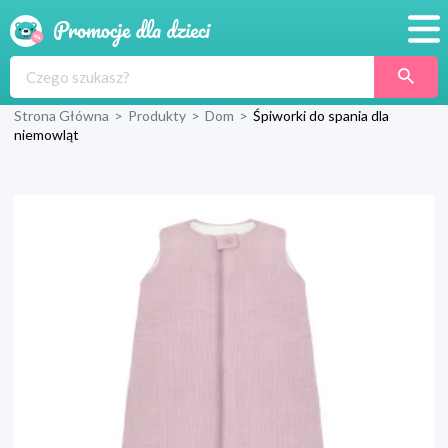
Promocje
Strona Główna
>
Produkty
>
Dom
>
Śpiworki do spania dla
Produkty
niemowląt
Sklepy
Blog
Wyprawka