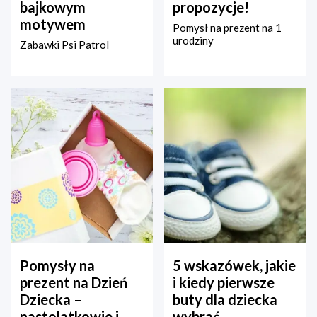
bajkowym
propozycje!
motywem
Pomysł na prezent na 1
urodziny
Zabawki Psi Patrol
Pomysły na
5 wskazówek, jakie
prezent na Dzień
i kiedy pierwsze
Dziecka –
buty dla dziecka
nastolatkowie i
wybrać