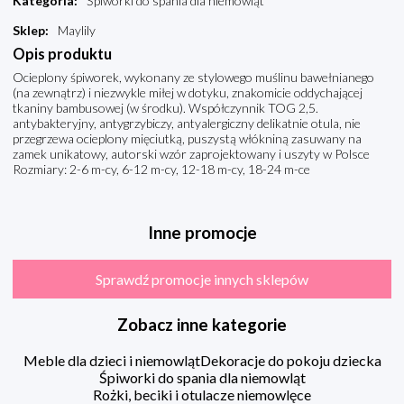
Kategoria
:
Śpiworki do spania dla niemowląt
Sklep
:
Maylily
Opis produktu
Ocieplony śpiworek, wykonany ze stylowego muślinu bawełnianego
(na zewnątrz) i niezwykle miłej w dotyku, znakomicie oddychającej
tkaniny bambusowej (w środku). Współczynnik TOG 2,5.
antybakteryjny, antygrzybiczy, antyalergiczny delikatnie otula, nie
przegrzewa ocieplony mięciutką, puszystą włókniną zasuwany na
zamek unikatowy, autorski wzór zaprojektowany i uszyty w Polsce
Rozmiary: 2-6 m-cy, 6-12 m-cy, 12-18 m-cy, 18-24 m-ce
Inne promocje
Sprawdź promocje innych sklepów
Zobacz inne kategorie
Meble dla dzieci i niemowląt
Dekoracje do pokoju dziecka
Śpiworki do spania dla niemowląt
Rożki, beciki i otulacze niemowlęce