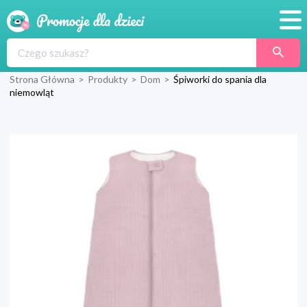
Promocje
Strona Główna
>
Produkty
>
Dom
>
Śpiworki do spania dla
Produkty
niemowląt
Sklepy
Blog
Wyprawka