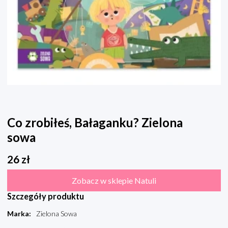
Co zrobiłeś, Bałaganku? Zielona
sowa
26
zł
Zobacz w sklepie Natuli
Szczegóły produktu
Marka
:
Zielona Sowa