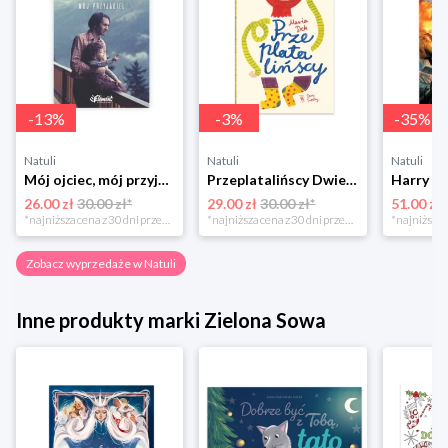
-
13
%
-
3
%
-
35
%
Natuli
Natuli
Natuli
Mój ojciec, mój przyjaciel Element
Przeplatalińscy Dwie siostry
26.00 zł
30.00 zł*
29.00 zł
30.00 zł*
51.00 zł
*najniższa cena z 30 dni przed obniżką
*najniższa cena z 30 dni przed obniżką
Zobacz wyprzedaże w Natuli
Inne produkty marki Zielona Sowa