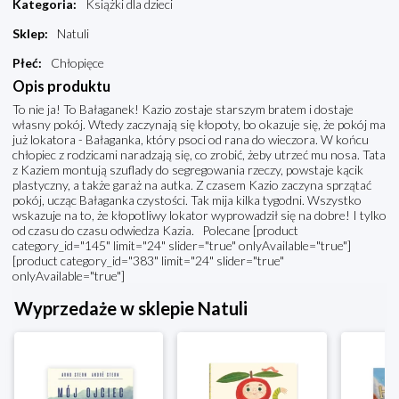
Kategoria
:
Książki dla dzieci
Sklep
:
Natuli
Płeć
:
Chłopięce
Opis produktu
To nie ja! To Bałaganek! Kazio zostaje starszym bratem i dostaje
własny pokój. Wtedy zaczynają się kłopoty, bo okazuje się, że pokój ma
już lokatora - Bałaganka, który psoci od rana do wieczora. W końcu
chłopiec z rodzicami naradzają się, co zrobić, żeby utrzeć mu nosa. Tata
z Kaziem montują szuflady do segregowania rzeczy, powstaje kącik
plastyczny, a także garaż na autka. Z czasem Kazio zaczyna sprzątać
pokój, ucząc Bałaganka czystości. Tak mija kilka tygodni. Wszystko
wskazuje na to, że kłopotliwy lokator wyprowadził się na dobre! I tylko
od czasu do czasu odwiedza Kazia. Polecane [product
category_id="145" limit="24" slider="true" onlyAvailable="true"]
[product category_id="383" limit="24" slider="true"
onlyAvailable="true"]
Wyprzedaże w sklepie Natuli