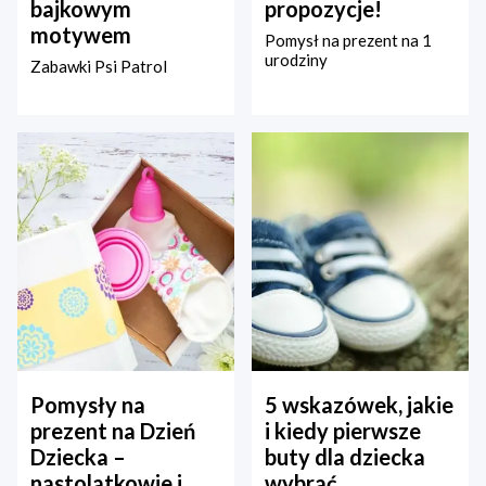
bajkowym
propozycje!
motywem
Pomysł na prezent na 1
urodziny
Zabawki Psi Patrol
Pomysły na
5 wskazówek, jakie
prezent na Dzień
i kiedy pierwsze
Dziecka –
buty dla dziecka
nastolatkowie i
wybrać