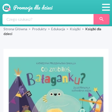
Promocje
Strona Główna
>
Produkty
>
Edukacja
>
Książki
>
Książki dla
Produkty
dzieci
Sklepy
Blog
Wyprawka