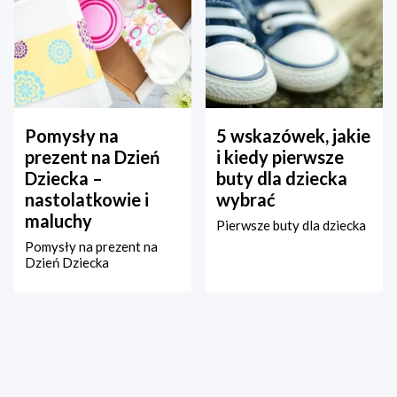
Pomysły na
5 wskazówek, jakie
prezent na Dzień
i kiedy pierwsze
Dziecka –
buty dla dziecka
nastolatkowie i
wybrać
maluchy
Pierwsze buty dla dziecka
Pomysły na prezent na
Dzień Dziecka