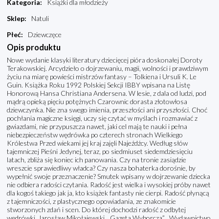
Kategoria
:
Książki dla młodzieży
Sklep
:
Natuli
Płeć
:
Dziewczęce
Opis produktu
Nowe wydanie klasyki literatury dziecięcej pióra doskonałej Doroty
Terakowskiej. Arcydzieło o dojrzewaniu, magii, wolności i prawdziwym
życiu na miarę powieści mistrzów fantasy – Tolkiena i Ursuli K. Le
Guin. Książka Roku 1992 Polskiej Sekcji IBBY wpisana na Listę
Honorową Hansa Christiana Andersena. W lesie, z dala od ludzi, pod
mądrą opieką pięciu potężnych Czarownic dorasta złotowłosa
dziewczynka. Nie zna swego imienia, przeszłości ani przyszłości. Choć
pochłania magiczne księgi, uczy się czytać w myślach i rozmawiać z
gwiazdami, nie przypuszcza nawet, jaki cel mają te nauki i pełna
niebezpieczeństw wędrówka po czterech stronach Wielkiego
Królestwa Przed wiekami jej kraj zajęli Najeźdźcy. Według słów
tajemniczej Pieśni Jedynej, teraz, po siedmiuset siedemdziesięciu
latach, zbliża się koniec ich panowania. Czy na tronie zasiądzie
wreszcie sprawiedliwy władca? Czy nasza bohaterka dorośnie, by
wypełnić swoje przeznaczenie? Smutek wpisany w dojrzewanie dziecka
nie odbiera radości czytania. Radość jest wielka i wysokiej próby nawet
dla kogoś takiego jak ja, kto książek fantasty nie cierpi. Radość płynącą
z tajemniczości, z plastycznego opowiadania, ze znakomicie
stworzonych zdań i scen. Do której dochodzi radość z odbytej
wędrówki. Jarosław Mikołajewski, „Gazeta Wyborcza” Wydawnictwo