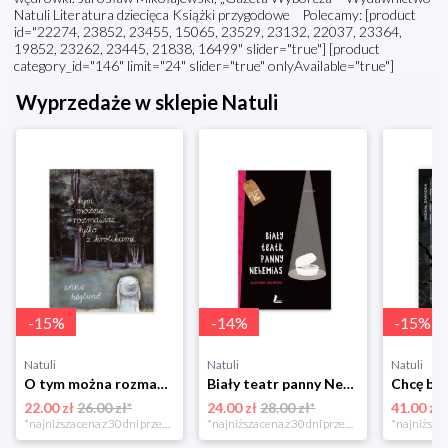
Natuli Literatura dziecięca Książki przygodowe Polecamy: [product
id="22274, 23852, 23455, 15065, 23529, 23132, 22037, 23364,
19852, 23262, 23445, 21838, 16499" slider="true"] [product
category_id="146" limit="24" slider="true" onlyAvailable="true"]
Wyprzedaże w sklepie Natuli
-
15
%
-
14
%
-
15
%
Natuli
Natuli
Natuli
O tym można rozmawiać tylko z królikami Zakamarki
Biały teatr panny Nehemias
22.00 zł
26.00 zł*
24.00 zł
28.00 zł*
41.00 zł
*najniższa cena z 30 dni przed obniżką
*najniższa cena z 30 dni przed obniżką