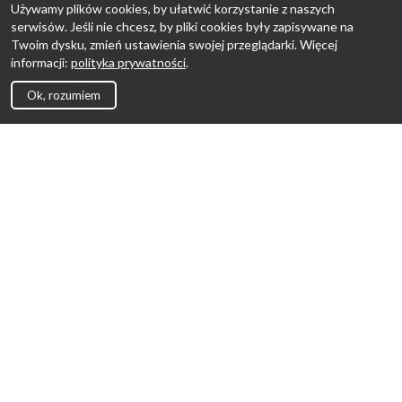
Używamy plików cookies, by ułatwić korzystanie z naszych
serwisów. Jeśli nie chcesz, by pliki cookies były zapisywane na
Twoim dysku, zmień ustawienia swojej przeglądarki. Więcej
informacji:
polityka prywatności
.
Ok, rozumiem
Strona Główna
Promocje