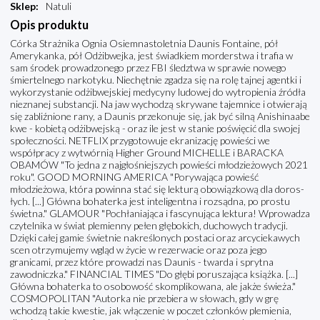
Sklep
:
Natuli
Opis produktu
Córka Strażnika Ognia Osiemnastoletnia Daunis Fontaine, pół
Amerykanka, pół Odżibwejka, jest świadkiem morderstwa i trafia w
sam środek prowadzonego przez FBI śledztwa w sprawie nowego
śmiertelnego narkotyku. Niechętnie zgadza się na rolę tajnej agentki i
wykorzystanie odżibwejskiej medycyny ludowej do wytropienia źródła
nieznanej substancji. Na jaw wychodzą skrywane tajemnice i otwierają
się zabliźnione rany, a Daunis przekonuje się, jak być silną Anishinaabe
kwe - kobietą odżibwejską - oraz ile jest w stanie poświęcić dla swojej
społeczności. NETFLIX przygotowuje ekranizację powieści we
współpracy z wytwórnią Higher Ground MICHELLE i BARACKA
OBAMÓW "To jedna z najgłośniejszych powieści młodzieżowych 2021
roku". GOOD MORNING AMERICA "Porywająca powieść
młodzieżowa, która powinna stać się lekturą obowiązkową dla doros-
łych. [...] Główna bohaterka jest inteligentna i rozsądna, po prostu
świetna." GLAMOUR "Pochłaniająca i fascynująca lektura! Wprowadza
czytelnika w świat plemienny pełen głębokich, duchowych tradycji.
Dzięki całej gamie świetnie nakreślonych postaci oraz arcyciekawych
scen otrzymujemy wgląd w życie w rezerwacie oraz poza jego
granicami, przez które prowadzi nas Daunis - twarda i sprytna
zawodniczka." FINANCIAL TIMES "Do głębi poruszająca książka. [...]
Główna bohaterka to osobowość skomplikowana, ale jakże świeża."
COSMOPOLITAN "Autorka nie przebiera w słowach, gdy w grę
wchodzą takie kwestie, jak włączenie w poczet członków plemienia,