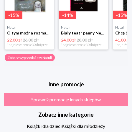
-
15
%
-
14
%
-
15
%
Natuli
Natuli
Natuli
O tym można rozmawiać tylko z królikami Zakamarki
Biały teatr panny Nehemias
22.00 zł
26.00 zł*
24.00 zł
28.00 zł*
41.00 zł
*najniższa cena z 30 dni przed obniżką
*najniższa cena z 30 dni przed obniżką
Zobacz wyprzedaże w Natuli
Inne promocje
Sprawdź promocje innych sklepów
Zobacz inne kategorie
Książki dla dzieci
Książki dla młodzieży