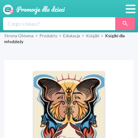
Promocje
Strona Główna
>
Produkty
>
Edukacja
>
Książki
>
Książki dla
Produkty
młodzieży
Sklepy
Blog
Wyprawka