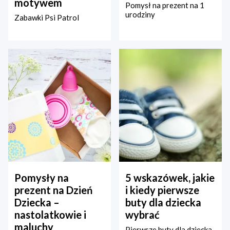
motywem
Pomysł na prezent na 1
urodziny
Zabawki Psi Patrol
Pomysły na
5 wskazówek, jakie
prezent na Dzień
i kiedy pierwsze
Dziecka –
buty dla dziecka
nastolatkowie i
wybrać
maluchy
Pierwsze buty dla dziecka