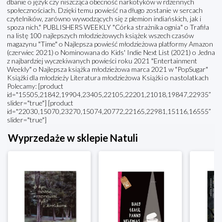
dbanie o język czy niszcząca obecność narkotyków w rdzennych
społecznościach. Dzięki temu powieść na długo zostanie w sercach
czytelników, zarówno wywodzących się z plemion indiańskich, jak i
spoza nich." PUBLISHERS WEEKLY "Córka strażnika ognia" o Trafiła
na listę 100 najlepszych młodzieżowych książek wszech czasów
magazynu "Time" o Najlepsza powieść młodzieżowa platformy Amazon
(czerwiec 2021) o Nominowana do Kids' Indie Next List (2021) o Jedna
z najbardziej wyczekiwanych powieści roku 2021 "Entertainment
Weekly" o Najlepsza książka młodzieżowa marca 2021 w "PopSugar"
Książki dla młodzieży Literatura młodzieżowa Książki o nastolatkach
Polecamy: [product
id="15505,21842,19904,23405,22105,22201,21018,19847,22935”
slider="true"] [product
id="22030,15070,23270,15074,20772,22165,22981,15116,16555”
slider="true"]
Wyprzedaże w sklepie Natuli