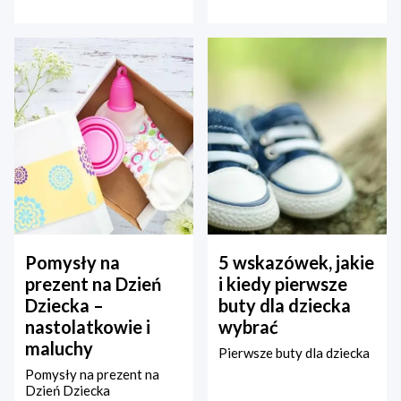
Pomysły na
5 wskazówek, jakie
prezent na Dzień
i kiedy pierwsze
Dziecka –
buty dla dziecka
nastolatkowie i
wybrać
maluchy
Pierwsze buty dla dziecka
Pomysły na prezent na
Dzień Dziecka