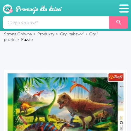
Promocje
Strona Główna
>
Produkty
>
Gry i zabawki
>
Gry i
Produkty
puzzle
>
Puzzle
Sklepy
Blog
Wyprawka