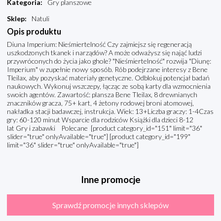
Kategoria
:
Gry planszowe
Sklep
:
Natuli
Opis produktu
Diuna Imperium: Nieśmiertelność Czy zajmiejsz się regeneracją
uszkodzonych tkanek i narządów? A może odważysz się nająć ludzi
przywróconych do życia jako ghole? "Nieśmiertelność" rozwija "Diunę:
Imperium" w zupełnie nowy sposób. Rób podejrzane interesy z Bene
Tleilax, aby pozyskać materiały genetyczne. Odblokuj potencjał badań
naukowych. Wykonuj wszczepy, łącząc ze sobą karty dla wzmocnienia
swoich agentów. Zawartość: plansza Bene Tleilax, 8 drewnianych
znaczników gracza, 75+ kart, 4 żetony rodowej broni atomowej,
nakładka stacji badawczej, instrukcja. Wiek: 13+Liczba graczy: 1-4Czas
gry: 60-120 minut Wsparcie dla rodziców Książki dla dzieci 8-12
lat Gry i zabawki Polecane [product category_id="151" limit="36"
slider="true" onlyAvailable="true"] [product category_id="199"
limit="36" slider="true" onlyAvailable="true"]
Inne promocje
Sprawdź promocje innych sklepów