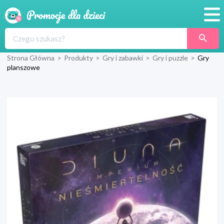
Promocje
Strona Główna
>
Produkty
>
Gry i zabawki
>
Gry i puzzle
>
Gry
Produkty
planszowe
Sklepy
Blog
Wyprawka