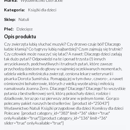
Marka
:
Wydawnictwo Literackie
Kategoria
:
Książki dla dzieci
Sklep
:
Natuli
Płeć
:
Dziecięce
Opis produktu
Czy zwierzęta lubią słuchać muzyki? Czy drzewo czuje ból? Dlaczego
ludzie kłamią? Co tygrysy lubią najbardziej? Czym zajmują się trutnie?
Czy człowiek może nauczyć się latać? A nawet: Dlaczego dzieci zadają
tak dużo pytań? Odpowiedzi na te i ponad trzysta (!) innych
arcyciekawych, podchwytliwych i trudnych pytań, które zawsze
przychodzą dzieciom do głowy w najmniej oczekiwanych momentach,
udziela wielka miłośniczka zwierząt, ceniona lekarz weterynarii i
pisarka Dorota Sumińska. Pomagają jej w tym dwu-, czworo-, a nawet
ośmionożni bohaterowie, których z wielką wyobraźnią i miłością
namalowała Joanna Żero. Dlaczego? Dlaczego? Dlaczego? to wszystkie
pytania z bestsellerowej serii, którą pokochały dzieci, rodzice i
dziadkowie, teraz po raz pierwszy zebrane w jednym tomie. Gorąco
polecamy pakiet naszych bestsellerów: [product id="25043"]
Wydawnictwo Natuli Książki przygodowe dla dzieci Komiksy dla dzieci
Polecane [product category_id="383" limit="36" slider="true"
onlyAvailable="true"] [product category_id="136" limit="36"
slider="true" onlyAvailable="true"]