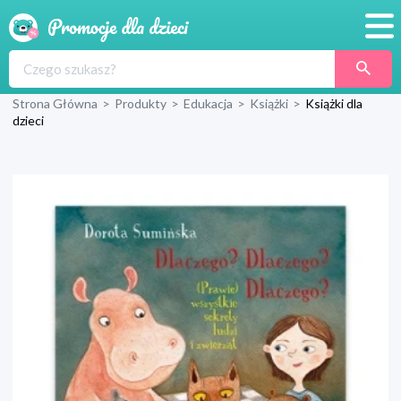
Promocje
Strona Główna
>
Produkty
>
Edukacja
>
Książki
>
Książki dla
Produkty
dzieci
Sklepy
Blog
Wyprawka