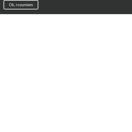
Ok, rozumiem
Strona Główna
Promocje
Sklepy
Wyprawka