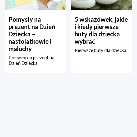
Pomysły na
5 wskazówek, jakie
prezent na Dzień
i kiedy pierwsze
Dziecka –
buty dla dziecka
nastolatkowie i
wybrać
maluchy
Pierwsze buty dla dziecka
Pomysły na prezent na
Dzień Dziecka