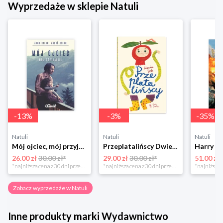
Wyprzedaże w sklepie Natuli
-
13
%
-
3
%
-
35
%
Natuli
Natuli
Natuli
Mój ojciec, mój przyjaciel Element
Przeplatalińscy Dwie siostry
26.00 zł
30.00 zł*
29.00 zł
30.00 zł*
51.00 zł
*najniższa cena z 30 dni przed obniżką
*najniższa cena z 30 dni przed obniżką
Zobacz wyprzedaże w Natuli
Inne produkty marki Wydawnictwo