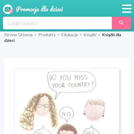
Promocje
Strona Główna
>
Produkty
>
Edukacja
>
Książki
>
Książki dla
Produkty
dzieci
Sklepy
Blog
Wyprawka