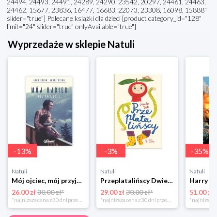
24494, 24493, 24491, 24289, 24290, 23542, 20297, 24461, 24463,
24462, 15677, 23836, 16477, 16683, 22073, 23308, 16098, 15888"
slider="true"] Polecane książki dla dzieci [product category_id="128"
limit="24" slider="true" onlyAvailable="true"]
Wyprzedaże w sklepie Natuli
-
13
%
-
3
%
-
35
%
Natuli
Natuli
Natuli
Mój ojciec, mój przyjaciel Element
Przeplatalińscy Dwie siostry
26.00 zł
30.00 zł*
29.00 zł
30.00 zł*
51.00 zł
*najniższa cena z 30 dni przed obniżką
*najniższa cena z 30 dni przed obniżką