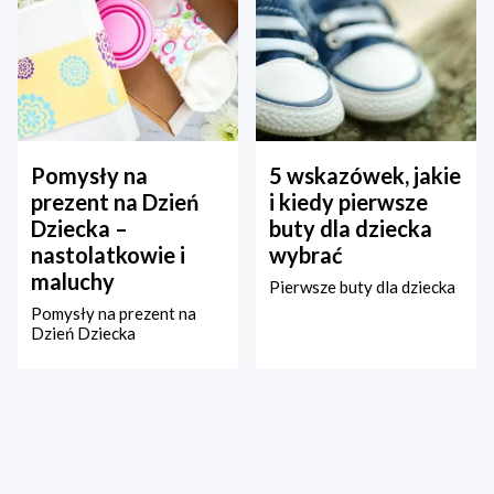
Pomysły na
5 wskazówek, jakie
prezent na Dzień
i kiedy pierwsze
Dziecka –
buty dla dziecka
nastolatkowie i
wybrać
maluchy
Pierwsze buty dla dziecka
Pomysły na prezent na
Dzień Dziecka