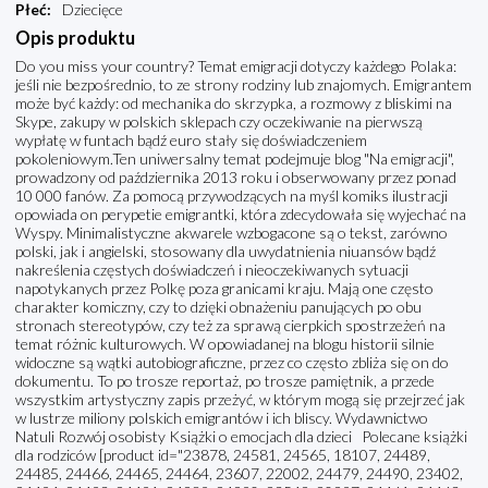
Płeć
:
Dziecięce
Opis produktu
Do you miss your country? Temat emigracji dotyczy każdego Polaka:
jeśli nie bezpośrednio, to ze strony rodziny lub znajomych. Emigrantem
może być każdy: od mechanika do skrzypka, a rozmowy z bliskimi na
Skype, zakupy w polskich sklepach czy oczekiwanie na pierwszą
wypłatę w funtach bądź euro stały się doświadczeniem
pokoleniowym.Ten uniwersalny temat podejmuje blog "Na emigracji",
prowadzony od października 2013 roku i obserwowany przez ponad
10 000 fanów. Za pomocą przywodzących na myśl komiks ilustracji
opowiada on perypetie emigrantki, która zdecydowała się wyjechać na
Wyspy. Minimalistyczne akwarele wzbogacone są o tekst, zarówno
polski, jak i angielski, stosowany dla uwydatnienia niuansów bądź
nakreślenia częstych doświadczeń i nieoczekiwanych sytuacji
napotykanych przez Polkę poza granicami kraju. Mają one często
charakter komiczny, czy to dzięki obnażeniu panujących po obu
stronach stereotypów, czy też za sprawą cierpkich spostrzeżeń na
temat różnic kulturowych. W opowiadanej na blogu historii silnie
widoczne są wątki autobiograficzne, przez co często zbliża się on do
dokumentu. To po trosze reportaż, po trosze pamiętnik, a przede
wszystkim artystyczny zapis przeżyć, w którym mogą się przejrzeć jak
w lustrze miliony polskich emigrantów i ich bliscy. Wydawnictwo
Natuli Rozwój osobisty Książki o emocjach dla dzieci Polecane książki
dla rodziców [product id="23878, 24581, 24565, 18107, 24489,
24485, 24466, 24465, 24464, 23607, 22002, 24479, 24490, 23402,