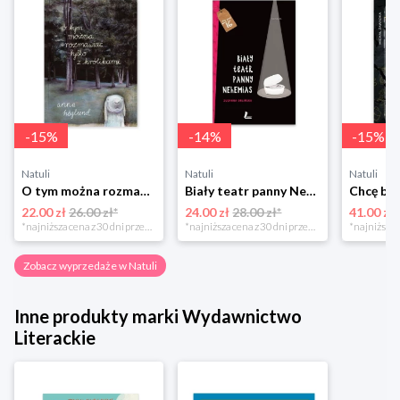
-
15
%
-
14
%
-
15
%
Natuli
Natuli
Natuli
O tym można rozmawiać tylko z królikami Zakamarki
Biały teatr panny Nehemias
22.00 zł
26.00 zł*
24.00 zł
28.00 zł*
41.00 zł
*najniższa cena z 30 dni przed obniżką
*najniższa cena z 30 dni przed obniżką
Zobacz wyprzedaże w Natuli
Inne produkty marki Wydawnictwo
Literackie