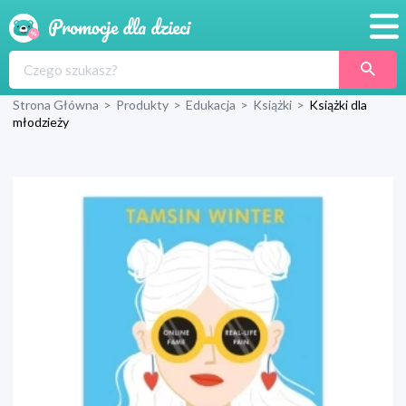
Promocje
Strona Główna
>
Produkty
>
Edukacja
>
Książki
>
Książki dla
Produkty
młodzieży
Sklepy
Blog
Wyprawka