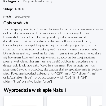
Kategoria
:
Książki dla młodzieży
Sklep
:
Natuli
Płeć
:
Dziewczęce
Opis produktu
Poruszająca powieść, która rzuciła światło na mroczne zakamarki życia
online i dojrzewania w dobie mediów społecznościowych. Eva,
trzynastoletnia bohaterka, wciąż walczy z dojrzewaniem, ale
dodatkowo musi radzić sobie z rodzicami-influencerami, którzy
kontrolują każdy aspekt jej życia. Jej rodzice decydują o tym, co ma
robić, co ma nosić i co ma pokazywać na swoim kanału na YouTube.
Dla nich wszystko, nawet najbardziej intymne i wstydliwe chwile, staje
się towarem, którym handlują w sieci. Eva, coraz bardziej znużona
presją i wstydem, którym musi się dzielić publicznie, decyduje się na
desperacki krok, aby zakończyć ten koszmar. Postanawia, że musi
przekonać swoich rodziców, aby zaprzestali eksploatowania jej życia w
sieci. Polecane [product category_id="629" limit="24" slider="true"
onlyAvailable="true"] [product category_id="161" limit="24"
slider="true" onlyAvailable="true"]
Wyprzedaże w sklepie Natuli