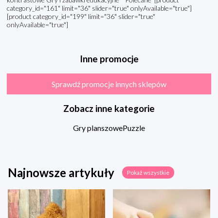
category_id="161" limit="36" slider="true" onlyAvailable="true"]
[product category_id="199" limit="36" slider="true"
onlyAvailable="true"]
Inne promocje
Sprawdź promocje innych sklepów
Zobacz inne kategorie
Gry planszowe
Puzzle
Najnowsze artykuły
Pokaż wszystkie