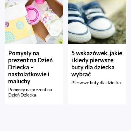
Pomysły na
5 wskazówek, jakie
prezent na Dzień
i kiedy pierwsze
Dziecka –
buty dla dziecka
nastolatkowie i
wybrać
maluchy
Pierwsze buty dla dziecka
Pomysły na prezent na
Dzień Dziecka