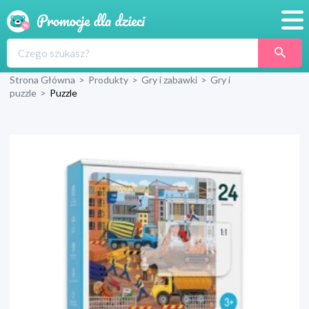
Promocje
Strona Główna
>
Produkty
>
Gry i zabawki
>
Gry i
Produkty
puzzle
>
Puzzle
Sklepy
Blog
Wyprawka