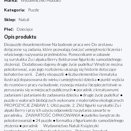
Marka
:
Wydawnictwo Muduko
Kategoria
:
Puzzle
Sklep
:
Natuli
Płeć
:
Dziecięce
Opis produktu
Ekopuzzle dwuelementowe Na budowie praca wre Do zestawu
dołączone są zadania, które pozwalają ćwiczyć umiejętności liczenia i
właściwego nazywania przedmiotów. Pomocnikami w zabawie
są surykatka Zu i alpaka Berry (tekturowe figurki do samodzielnego
złożenia). Dodatkowo dajemy drugie życie pudełku! Wnętrze można
pokolorować, a po jego rozłożeniu ukazują się historie dotyczące
bohaterów serii. Zalety ekopuzzli: ● liczba elementów i tematyka
ilustracji dopasowana do wieku i umiejętności dziecka ● punkt wyjścia
do rozmów o pracy na budowie, rozwoju miasta i bezpieczeństwie w
poruszaniu się w miejscach publicznych ● poradnik z kreatywnymi
zadaniami i pytaniami do zadawania dziecku ● drugie życie pudełka! ●
puzzle o walorach biobójczych wykonane z materiałów ekologicznych
PROPOZYCJE ZABAW 1. Ułóż puzzle. 2. Złóż figurki surykatki Zu i
alpaki Berry i przy ich użyciu odpowiedz na pytania zawarte w
poradniku. ZAWARTOŚĆ OPAKOWANIA ● pudełko (wnętrze do
pokolorowania) ● 24 puzzle ● formatka z figurkami do samodzielnego
złożenia ● poradnik Wydawnictwo Natuli Książeczki
kontrastowe Gry i zabawki edukacyjne Polecane [product