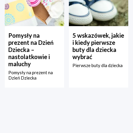
Pomysły na
5 wskazówek, jakie
prezent na Dzień
i kiedy pierwsze
Dziecka –
buty dla dziecka
nastolatkowie i
wybrać
maluchy
Pierwsze buty dla dziecka
Pomysły na prezent na
Dzień Dziecka