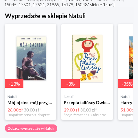
15045, 17501, 17521, 21965, 16179, 15048" slider="true"]
Wyprzedaże w sklepie Natuli
-
13
%
-
3
%
-
35
%
Natuli
Natuli
Natuli
Mój ojciec, mój przyjaciel Element
Przeplatalińscy Dwie siostry
26.00 zł
30.00 zł*
29.00 zł
30.00 zł*
51.00 zł
*najniższa cena z 30 dni przed obniżką
*najniższa cena z 30 dni przed obniżką
Zobacz wyprzedaże w Natuli