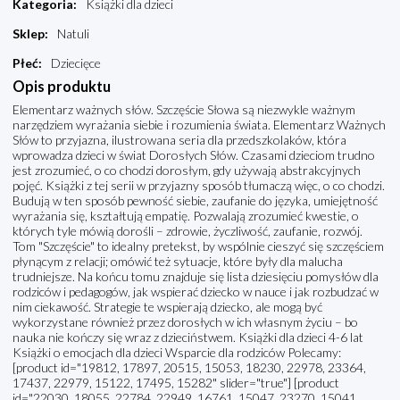
Kategoria
:
Książki dla dzieci
Sklep
:
Natuli
Płeć
:
Dziecięce
Opis produktu
Elementarz ważnych słów. Szczęście Słowa są niezwykle ważnym
narzędziem wyrażania siebie i rozumienia świata. Elementarz Ważnych
Słów to przyjazna, ilustrowana seria dla przedszkolaków, która
wprowadza dzieci w świat Dorosłych Słów. Czasami dzieciom trudno
jest zrozumieć, o co chodzi dorosłym, gdy używają abstrakcyjnych
pojęć. Książki z tej serii w przyjazny sposób tłumaczą więc, o co chodzi.
Budują w ten sposób pewność siebie, zaufanie do języka, umiejętność
wyrażania się, kształtują empatię. Pozwalają zrozumieć kwestie, o
których tyle mówią dorośli – zdrowie, życzliwość, zaufanie, rozwój.
Tom "Szczęście" to idealny pretekst, by wspólnie cieszyć się szczęściem
płynącym z relacji; omówić też sytuacje, które były dla malucha
trudniejsze. Na końcu tomu znajduje się lista dziesięciu pomysłów dla
rodziców i pedagogów, jak wspierać dziecko w nauce i jak rozbudzać w
nim ciekawość. Strategie te wspierają dziecko, ale mogą być
wykorzystane również przez dorosłych w ich własnym życiu – bo
nauka nie kończy się wraz z dzieciństwem. Książki dla dzieci 4-6 lat
Książki o emocjach dla dzieci Wsparcie dla rodziców Polecamy:
[product id="19812, 17897, 20515, 15053, 18230, 22978, 23364,
17437, 22979, 15122, 17495, 15282" slider="true"] [product
id="22030, 18055, 22784, 22949, 16761, 15047, 23270, 15041,