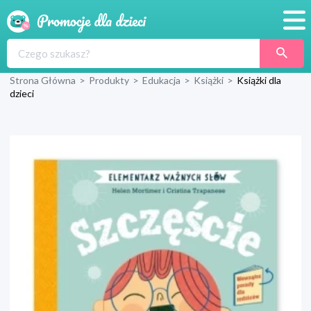
Promocje
Strona Główna
>
Produkty
>
Edukacja
>
Książki
>
Książki dla
Produkty
dzieci
Sklepy
Blog
Wyprawka