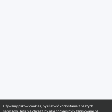
Używamy plików cookies, by ułatwić korzystanie z naszych
serwisów. Jeśli nie chcesz, by pliki cookies były zapisywane na