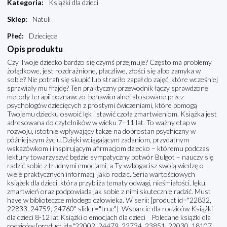
Kategoria
:
Książki dla dzieci
Sklep
:
Natuli
Płeć
:
Dziecięce
Opis produktu
Czy Twoje dziecko bardzo się czymś przejmuje? Często ma problemy
żołądkowe, jest rozdrażnione, płaczliwe, złości się albo zamyka w
sobie? Nie potrafi się skupić lub straciło zapał do zajęć, które wcześniej
sprawiały mu frajdę? Ten praktyczny przewodnik łączy sprawdzone
metody terapii poznawczo-behawioralnej stosowane przez
psychologów dziecięcych z prostymi ćwiczeniami, które pomogą
Twojemu dziecku oswoić lęk i stawić czoła zmartwieniom. Książka jest
adresowana do czytelników w wieku 7–11 lat. To ważny etap w
rozwoju, istotnie wpływający także na dobrostan psychiczny w
późniejszym życiu.Dzięki wciągającym zadaniom, przydatnym
wskazówkom i inspirującym afirmacjom dziecko – któremu podczas
lektury towarzyszyć będzie sympatyczny potwór Bulgot – nauczy się
radzić sobie z trudnymi emocjami, a Ty wzbogacisz swoją wiedzę o
wiele praktycznych informacji jako rodzic. Seria wartościowych
książek dla dzieci, która przybliża tematy odwagi, nieśmiałości, lęku,
zmartwień oraz podpowiada jak sobie z nimi skutecznie radzić. Must
have w biblioteczce młodego człowieka. W serii: [product id="22832,
22833, 24759, 24760" slider="true"] Wsparcie dla rodziców Książki
dla dzieci 8-12 lat Książki o emocjach dla dzieci Polecane książki dla
rodziców [product id="22002, 24479, 22734, 23851, 22030, 18107,