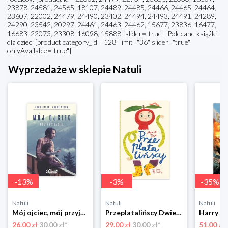
23878, 24581, 24565, 18107, 24489, 24485, 24466, 24465, 24464,
23607, 22002, 24479, 24490, 23402, 24494, 24493, 24491, 24289,
24290, 23542, 20297, 24461, 24463, 24462, 15677, 23836, 16477,
16683, 22073, 23308, 16098, 15888" slider="true"] Polecane książki
dla dzieci [product category_id="128" limit="36" slider="true"
onlyAvailable="true"]
Wyprzedaże w sklepie Natuli
-
13
%
-
3
%
-
35
%
Natuli
Natuli
Natuli
Mój ojciec, mój przyjaciel Element
Przeplatalińscy Dwie siostry
26.00 zł
30.00 zł*
29.00 zł
30.00 zł*
51.00 zł