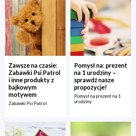
Zawsze na czasie:
Pomysł na: prezent
Zabawki Psi Patrol
na 1 urodziny –
i inne produkty z
sprawdź nasze
bajkowym
propozycje!
motywem
Pomysł na prezent na 1
urodziny
Zabawki Psi Patrol