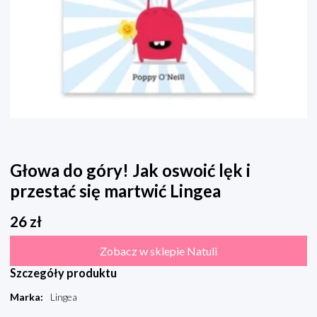
Głowa do góry! Jak oswoić lęk i
przestać się martwić Lingea
26
zł
Zobacz w sklepie Natuli
Szczegóły produktu
Marka
:
Lingea