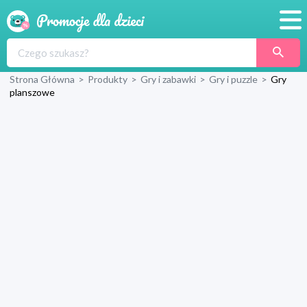
Promocje
Strona Główna
>
Produkty
>
Gry i zabawki
>
Gry i puzzle
>
Gry
Produkty
planszowe
Sklepy
Blog
Wyprawka