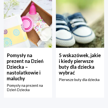
Pomysły na
5 wskazówek, jakie
prezent na Dzień
i kiedy pierwsze
Dziecka –
buty dla dziecka
nastolatkowie i
wybrać
maluchy
Pierwsze buty dla dziecka
Pomysły na prezent na
Dzień Dziecka