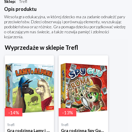
Sklep
:
Trefl
Opis produktu
Wesoła gra edukacyjna, w której dziecko ma za zadanie odnaleźć pary
przeciwieństw. Dzieci obserwują i porównują elementy, wyszukując
podobieństwa oraz różnice. Gra pomaga dziecku porządkować wiedzę
o otaczającym nas świecie, a także rozwija pamięć i zdolności
kojarzenia.
Wyprzedaże w sklepie Trefl
-
14
%
-
13
%
Trefl
Trefl
Gra rodzinna Lamy i Alpaki
Gra rodzinna Spy Guy Rzym