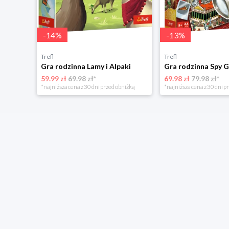
-
14
%
-
13
%
Trefl
Trefl
Gra rodzinna Lamy i Alpaki
Gra rodzinna Spy 
59.99 zł
69.98 zł*
69.98 zł
79.98 zł*
*najniższa cena z 30 dni przed obniżką
*najniższa cena z 30 dni p