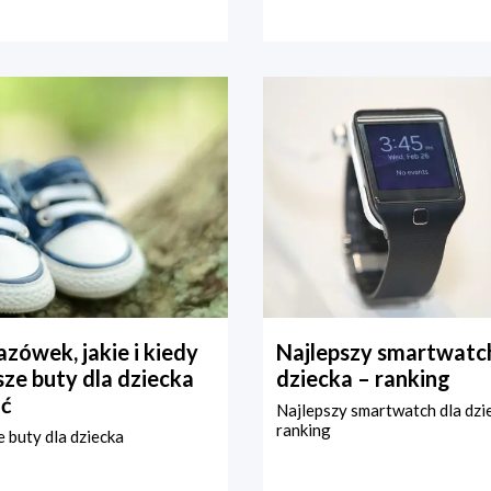
zówek, jakie i kiedy
Najlepszy smartwatch
ze buty dla dziecka
dziecka – ranking
ć
Najlepszy smartwatch dla dzi
ranking
 buty dla dziecka