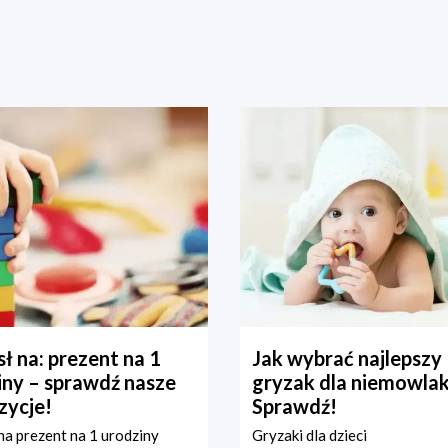
ł na: prezent na 1
Jak wybrać najlepszy
iny – sprawdź nasze
gryzak dla niemowla
zycje!
Sprawdź!
a prezent na 1 urodziny
Gryzaki dla dzieci