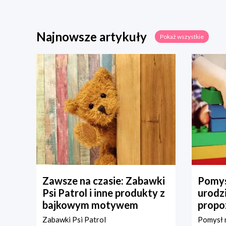
Najnowsze artykuły
Pokaż wszystkie
Zawsze na czasie: Zabawki
Pomys
Psi Patrol i inne produkty z
urodz
bajkowym motywem
propo
Zabawki Psi Patrol
Pomysł n