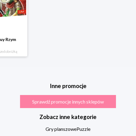
Guy Rzym
rzed obniżką
Inne promocje
Sprawdź promocje innych sklepów
Zobacz inne kategorie
Gry planszowe
Puzzle