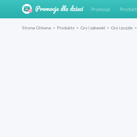
Promocje
Produkt
Strona Główna
>
Produkty
>
Gry i zabawki
>
Gry i puzzle
>