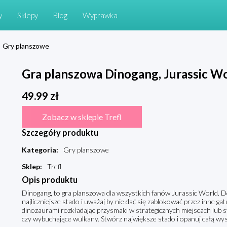
y
Sklepy
Blog
Wyprawka
Gry planszowe
Gra planszowa Dinogang, Jurassic W
49.99
zł
Zobacz w sklepie Trefl
Szczegóły produktu
Kategoria
:
Gry planszowe
Sklep
:
Trefl
Opis produktu
Dinogang, to gra planszowa dla wszystkich fanów Jurassic World. Do
najliczniejsze stado i uważaj by nie dać się zablokować przez inne g
dinozaurami rozkładając przysmaki w strategicznych miejscach lub 
czy wybuchające wulkany. Stwórz największe stado i opanuj całą wy