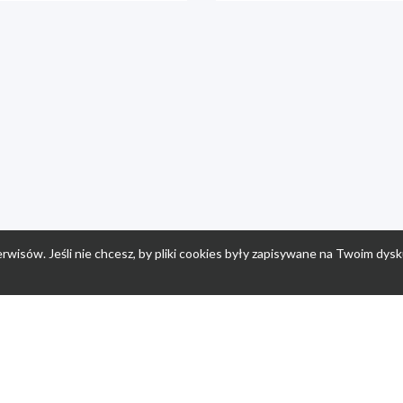
rwisów. Jeśli nie chcesz, by pliki cookies były zapisywane na Twoim dysk
a
Przepisy dla dzieci
Po