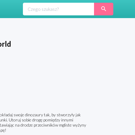
orld
kładaj swoje dinozaury tak, by stworzyły jak
atunki. Utoruj sobie drogę pomiędzy innymi
stawiając na drodze przeciwników mgliste wyżyny
spę!